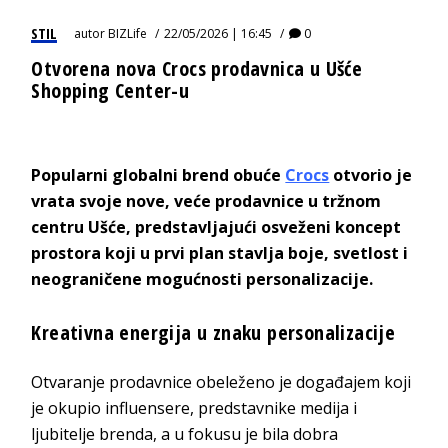
STIL
autor
BIZLife
22/05/2026 | 16:45
0
Otvorena nova Crocs prodavnica u Ušće
Shopping Center-u
Popularni globalni brend obuće
Crocs
otvorio je
vrata svoje nove, veće prodavnice u tržnom
centru Ušće, predstavljajući osveženi koncept
prostora koji u prvi plan stavlja boje, svetlost i
neograničene mogućnosti personalizacije.
Kreativna energija u znaku personalizacije
Otvaranje prodavnice obeleženo je događajem koji
je okupio influensere, predstavnike medija i
ljubitelje brenda, a u fokusu je bila dobra