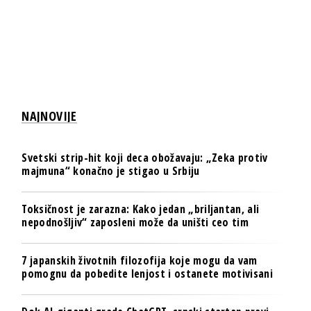
NAJNOVIJE
Svetski strip-hit koji deca obožavaju: „Zeka protiv
majmuna“ konačno je stigao u Srbiju
Toksičnost je zarazna: Kako jedan „briljantan, ali
nepodnošljiv“ zaposleni može da uništi ceo tim
7 japanskih životnih filozofija koje mogu da vam
pomognu da pobedite lenjost i ostanete motivisani