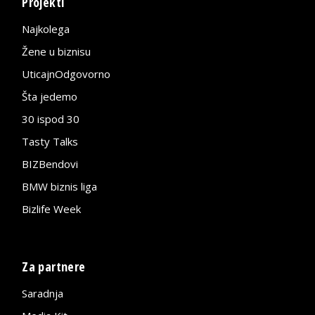
Projekti
Najkolega
Žene u biznisu
UticajnOdgovorno
Šta jedemo
30 ispod 30
Tasty Talks
BIZBendovi
BMW biznis liga
Bizlife Week
Za partnere
Saradnja