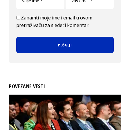
Zapamti moje ime i email u ovom
pretraživaču za sledeći komentar.
POVEZANE VESTI