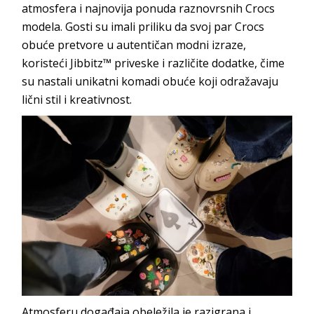
atmosfera i najnovija ponuda raznovrsnih Crocs
modela. Gosti su imali priliku da svoj par Crocs
obuće pretvore u autentičan modni izraze,
koristeći Jibbitz™ priveske i različite dodatke, čime
su nastali unikatni komadi obuće koji odražavaju
lični stil i kreativnost.
Atmosferu događaja obeležila je razigrana i