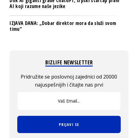
Dok AI giganti grade ChatGPT, srpski startap pravi
AI koji razume naše jezike
IZJAVA DANA: „Dobar direktor mora da služi svom
timu“
BIZLIFE NEWSLETTER
Pridružite se poslovnoj zajednici od 20000
najuspešnijih i čitajte nas prvi
PRIJAVI SE