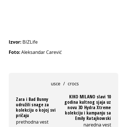
Izvor:
BIZLife
Foto:
Aleksandar Carević
usce
/
crocs
KIKO MILANO slavi 10
Zara i Bad Bunny
godina kultnog sjaja uz
udružili snage za
novu 3D Hydra Xtreme
kolekciju o kojoj svi
kolekciju i kampanju sa
pričaju
Emily Ratajkowski
prethodna vest
naredna vest