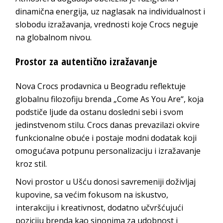
dinamična energija, uz naglasak na individualnost i
slobodu izražavanja, vrednosti koje Crocs neguje
na globalnom nivou.
Prostor za autentično izražavanje
Nova Crocs prodavnica u Beogradu reflektuje
globalnu filozofiju brenda „Come As You Are“, koja
podstiče ljude da ostanu dosledni sebi i svom
jedinstvenom stilu. Crocs danas prevazilazi okvire
funkcionalne obuće i postaje modni dodatak koji
omogućava potpunu personalizaciju i izražavanje
kroz stil.
Novi prostor u Ušću donosi savremeniji doživljaj
kupovine, sa većim fokusom na iskustvo,
interakciju i kreativnost, dodatno učvršćujući
poziciju brenda kao sinonima za udobnost i