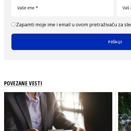
Zapamti moje ime i email u ovom pretraživaču za sl
POVEZANE VESTI