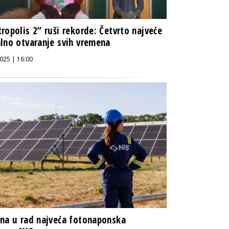
ropolis 2” ruši rekorde: Četvrto najveće
lno otvaranje svih vremena
025 | 16:00
na u rad najveća fotonaponska