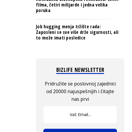
filma, četiri milijarde i jedna velika
poruka
Job hugging menja tržište rada:
Zaposleni se sve više drže sigurnosti, ali
to može imati posledice
BIZLIFE NEWSLETTER
Pridružite se poslovnoj zajednici
od 20000 najuspešnijih i čitajte
nas prvi