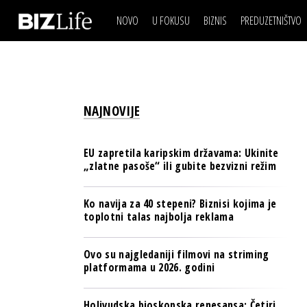
NOVO
U FOKUSU
BIZNIS
PREDUZETNIŠTVO
IZJAVA DANA
BIZNIS SCENA
VIDEO
REAL ESTATE
IZJAVA DANA
BIZNIS SCENA
BREND I KOMUNIKACI
VIDEO
REAL ESTATE
ESG & ENERGY
NAJNOVIJE
BREND I KOMUNIKACI
BANKE
ESG & ENERGY
OSIGURANJE
EU zapretila karipskim državama: Ukinite
BANKE
„zlatne pasoše“ ili gubite bezvizni režim
TECH I AI
OSIGURANJE
BIZNIS & SPORT
Ko navija za 40 stepeni? Biznisi kojima je
TECH I AI
toplotni talas najbolja reklama
PULS REGIONA
BIZNIS & SPORT
NOVO NA RAFU
Ovo su najgledaniji filmovi na striming
PULS REGIONA
platformama u 2026. godini
NOVO NA RAFU
Holivudska bioskopska renesansa: Četiri