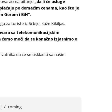
govarao na pitanje
„da li će usluge
u plaćaju po domaćim cenama, kao što je
m Gorom i BiH“.
 za turiste iz Srbije, kaže Kikiljas.
govara sa telekomunikacijskim
a ćemo moći da se konačno izjasnimo o
vatnika da će se uskladiti sa našim
i
/
roming