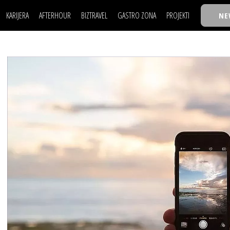
KARIJERA
AFTERHOUR
BIZTRAVEL
GASTRO ZONA
PROJEKTI
NE
POSAO
FILM I SCENA
NAJKOLEGA
LJUDI (HR)
KNJIGE
TASTY TALKS
POSAO
FILM I SCENA
NAJKOLEGA
JE
MOJ UGAO
AUTO SVET
30 ISPOD 30
LJUDI (HR)
KNJIGE
TASTY TALKS
USAVRŠAVANJE
STIL
BACK TO OFFICE/SCHOOL
JE
MOJ UGAO
AUTO SVET
30 ISPOD 30
KNOW-HOW
WELLBEING
BIZBENDOVI
USAVRŠAVANJE
STIL
BACK TO OFFICE/SCHOOL
BIZKOLEGIJUM
KNOW-HOW
WELLBEING
BIZBENDOVI
BMW BIZNIS LIGA
BIZKOLEGIJUM
BIZLIFE WEEK
BMW BIZNIS LIGA
IZJAVA GODINE
BIZLIFE WEEK
IZJAVA GODINE