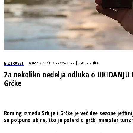
BIZTRAVEL
autor
BIZLife
22/05/2022 | 09:56
0
Za nekoliko nedelja odluka o UKIDANJU
Grčke
Roming između Srbije i Grčke je već dve sezone jeftini
se potpuno ukine, što je potvrdio grčki ministar turizm