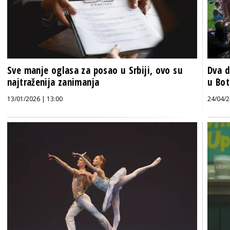
Sve manje oglasa za posao u Srbiji, ovo su
Dva d
najtraženija zanimanja
u Bot
13/01/2026 | 13:00
24/04/2