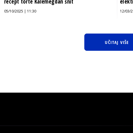
recept torte Kalemegdan šnit
elekt
05/10/2025 | 11:30
12/03/2
UČITAJ VIŠE