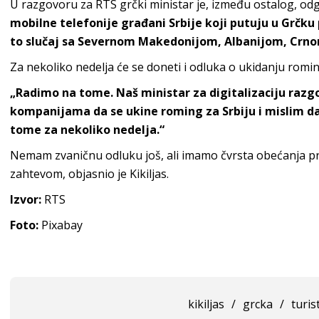
U razgovoru za RTS grčki ministar je, između ostalog, od
mobilne telefonije građani Srbije koji putuju u Grčk
to slučaj sa Severnom Makedonijom, Albanijom, Crno
Za nekoliko nedelja će se doneti i odluka o ukidanju rominga
„Radimo na tome. Naš ministar za digitalizaciju raz
kompanijama da se ukine roming za Srbiju i mislim d
tome za nekoliko nedelja.“
Nemam zvaničnu odluku još, ali imamo čvrsta obećanja pri
zahtevom, objasnio je Kikiljas.
Izvor:
RTS
Foto:
Pixabay
kikiljas
/
grcka
/
turist