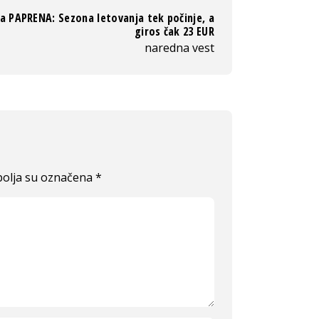
a PAPRENA: Sezona letovanja tek počinje, a
giros čak 23 EUR
naredna vest
olja su označena
*