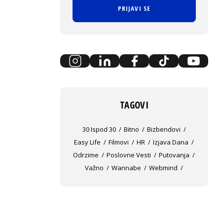
PRIJAVI SE
TAGOVI
30 Ispod 30
Bitno
Bizbendovi
Easy Life
Filmovi
HR
Izjava Dana
Odrzime
Poslovne Vesti
Putovanja
Važno
Wannabe
Webmind