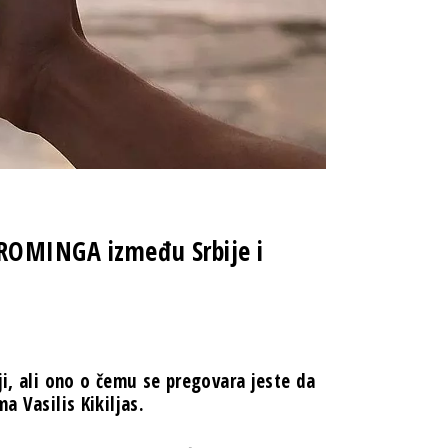
 ROMINGA između Srbije i
ji, ali ono o čemu se pregovara jeste da
a Vasilis Kikiljas.