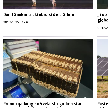
Danil Simkin u oktobru stiže u Srbiju
„Zoot
globa
28/08/2025 | 17:00
01/12/2
Promocija knjige oživela sto godina star
Pušte