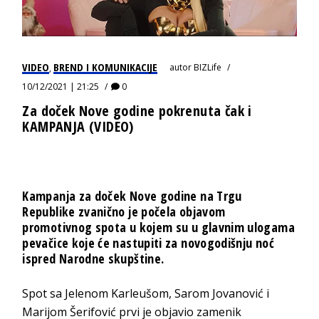
VIDEO
BREND I KOMUNIKACIJE
autor
BIZLife
,
10/12/2021 | 21:25
0
Za doček Nove godine pokrenuta čak i
KAMPANJA (VIDEO)
Kampanja za doček Nove godine na Trgu
Republike zvanično je počela objavom
promotivnog spota u kojem su u glavnim ulogama
pevačice koje će nastupiti za novogodišnju noć
ispred Narodne skupštine.
Spot sa Jelenom Karleušom, Sarom Jovanović i
Marijom Šerifović prvi je objavio zamenik