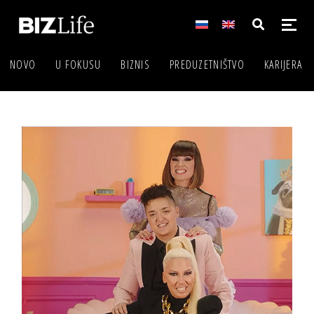
NOVO
U FOKUSU
BIZNIS
PREDUZETNIŠTVO
KARIJERA