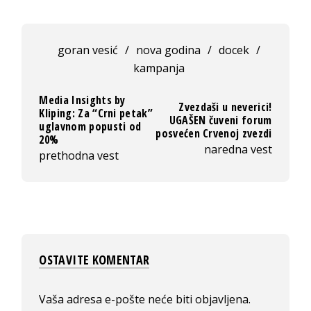
goran vesić
/
nova godina
/
docek
/
kampanja
Media Insights by
Zvezdaši u neverici!
Kliping: Za “Crni petak”
UGAŠEN čuveni forum
uglavnom popusti od
posvećen Crvenoj zvezdi
20%
naredna vest
prethodna vest
OSTAVITE KOMENTAR
Vaša adresa e-pošte neće biti objavljena.