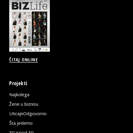
ČITAJ ONLINE
Projekti
Najkolega
Žene u biznisu
UticajnOdgovorno
Šta jedemo
30 ispod 30