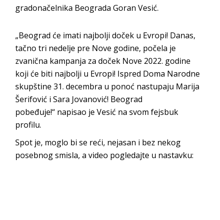
gradonačelnika Beograda Goran Vesić.
„Beograd će imati najbolji doček u Evropi! Danas,
tačno tri nedelje pre Nove godine, počela je
zvanična kampanja za doček Nove 2022. godine
koji će biti najbolji u Evropi! Ispred Doma Narodne
skupštine 31. decembra u ponoć nastupaju Marija
Šerifović i Sara Jovanović! Beograd
pobeđuje!“ napisao je Vesić na svom fejsbuk
profilu.
Spot je, moglo bi se reći, nejasan i bez nekog
posebnog smisla, a video pogledajte u nastavku: