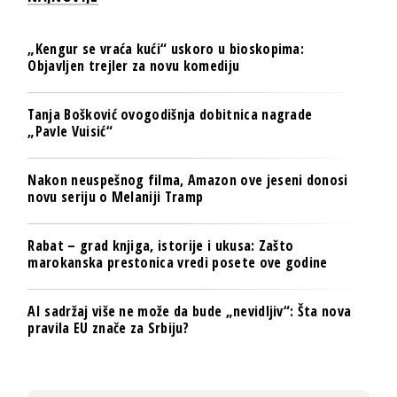
„Kengur se vraća kući“ uskoro u bioskopima:
Objavljen trejler za novu komediju
Tanja Bošković ovogodišnja dobitnica nagrade
„Pavle Vuisić“
Nakon neuspešnog filma, Amazon ove jeseni donosi
novu seriju o Melaniji Tramp
Rabat – grad knjiga, istorije i ukusa: Zašto
marokanska prestonica vredi posete ove godine
AI sadržaj više ne može da bude „nevidljiv“: Šta nova
pravila EU znače za Srbiju?