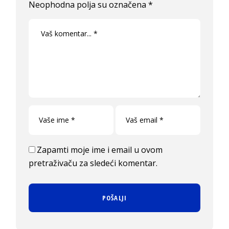
Neophodna polja su označena
*
Zapamti moje ime i email u ovom
pretraživaču za sledeći komentar.