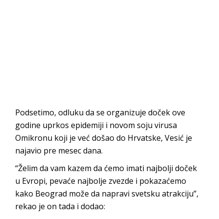
Podsetimo, odluku da se organizuje doček ove
godine uprkos epidemiji i novom soju virusa
Omikronu koji je već došao do Hrvatske, Vesić je
najavio pre mesec dana.
“Želim da vam kazem da ćemo imati najbolji doček
u Evropi, pevaće najbolje zvezde i pokazaćemo
kako Beograd može da napravi svetsku atrakciju”,
rekao je on tada i dodao: