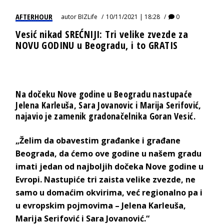
AFTERHOUR
autor
BIZLife
10/11/2021 | 18:28
0
Vesić nikad SREĆNIJI: Tri velike zvezde za
NOVU GODINU u Beogradu, i to GRATIS
Na dočeku Nove godine u Beogradu nastupaće
Jelena Karleuša, Sara Jovanovic i Marija Serifović,
najavio je zamenik gradonačelnika Goran Vesić.
„Želim da obavestim građanke i građane
Beograda, da ćemo ove godine u našem gradu
imati jedan od najboljih dočeka Nove godine u
Evropi. Nastupiće tri zaista velike zvezde, ne
samo u domaćim okvirima, već regionalno pa i
u evropskim pojmovima – Jelena Karleuša,
Marija Serifović i Sara Jovanović.“