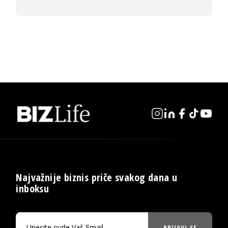
Najvažnije biznis priče svakog dana u
inboksu
PRIJAVI SE