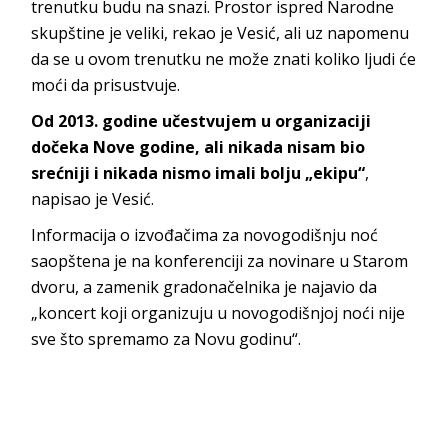
trenutku budu na snazi. Prostor ispred Narodne
skupštine je veliki, rekao je Vesić, ali uz napomenu
da se u ovom trenutku ne može znati koliko ljudi će
moći da prisustvuje.
Od 2013. godine učestvujem u organizaciji
dočeka Nove godine, ali nikada nisam bio
srećniji i nikada nismo imali bolju „ekipu“
,
napisao je Vesić.
Informacija o izvođačima za novogodišnju noć
saopštena je na konferenciji za novinare u Starom
dvoru, a zamenik gradonačelnika je najavio da
„koncert koji organizuju u novogodišnjoj noći nije
sve što spremamo za Novu godinu“.