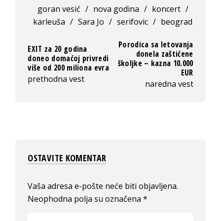
goran vesić
/
nova godina
/
koncert
/
karleuša
/
Sara Jo
/
serifovic
/
beograd
Porodica sa letovanja
EXIT za 20 godina
donela zaštićene
doneo domaćoj privredi
školjke – kazna 10.000
više od 200 miliona evra
EUR
prethodna vest
naredna vest
OSTAVITE KOMENTAR
Vaša adresa e-pošte neće biti objavljena.
Neophodna polja su označena
*