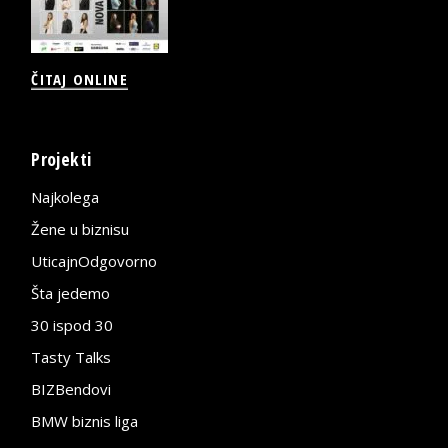
ČITAJ ONLINE
Projekti
Najkolega
Žene u biznisu
UticajnOdgovorno
Šta jedemo
30 ispod 30
Tasty Talks
BIZBendovi
BMW biznis liga