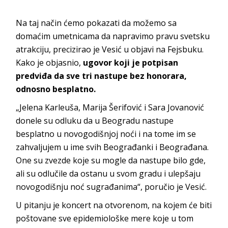
Na taj način ćemo pokazati da možemo sa
domaćim umetnicama da napravimo pravu svetsku
atrakciju, precizirao je Vesić u objavi na Fejsbuku.
Kako je objasnio,
ugovor koji je potpisan
predviđa da sve tri nastupe bez honorara,
odnosno besplatno.
„Jelena Karleuša, Marija Šerifović i Sara Jovanović
donele su odluku da u Beogradu nastupe
besplatno u novogodišnjoj noći i na tome im se
zahvaljujem u ime svih Beograđanki i Beograđana.
One su zvezde koje su mogle da nastupe bilo gde,
ali su odlučile da ostanu u svom gradu i ulepšaju
novogodišnju noć sugrađanima“, poručio je Vesić.
U pitanju je koncert na otvorenom, na kojem će biti
poštovane sve epidemiološke mere koje u tom