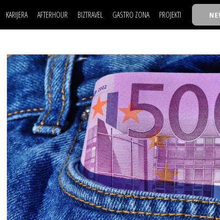
KARIJERA
AFTERHOUR
BIZTRAVEL
GASTRO ZONA
PROJEKTI
NE
POSAO
FILM I SCENA
NAJKOLEGA
LJUDI (HR)
KNJIGE
TASTY TALKS
POSAO
FILM I SCENA
NAJKOLEGA
JE
MOJ UGAO
AUTO SVET
30 ISPOD 30
LJUDI (HR)
KNJIGE
TASTY TALKS
USAVRŠAVANJE
STIL
BACK TO OFFIC
JE
MOJ UGAO
AUTO SVET
30 ISPOD 30
KNOW-HOW
WELLBEING
BIZBENDOVI
USAVRŠAVANJE
STIL
BACK TO OFFIC
BIZKOLEGIJUM
KNOW-HOW
WELLBEING
BIZBENDOVI
BMW BIZNIS LIG
BIZKOLEGIJUM
BIZLIFE WEEK
BMW BIZNIS LIG
IZJAVA GODINE
BIZLIFE WEEK
IZJAVA GODINE