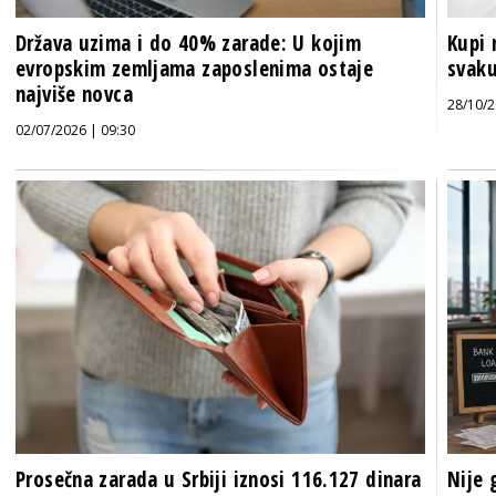
Država uzima i do 40% zarade: U kojim
Kupi 
evropskim zemljama zaposlenima ostaje
svaku
najviše novca
28/10/2
02/07/2026 | 09:30
Prosečna zarada u Srbiji iznosi 116.127 dinara
Nije 