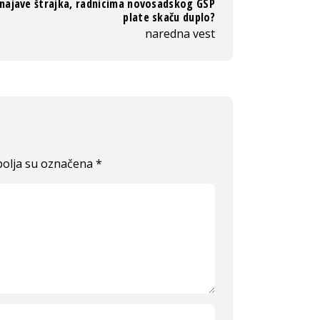
 najave štrajka, radnicima novosadskog GSP
plate skaču duplo?
naredna vest
olja su označena
*