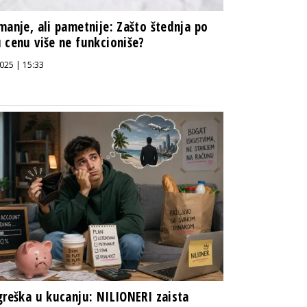
manje, ali pametnije: Zašto štednja po
 cenu više ne funkcioniše?
025 | 15:33
greška u kucanju: NILIONERI zaista