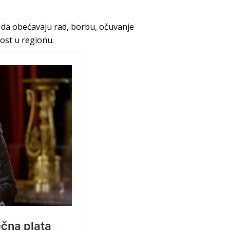
e da obećavaju rad, borbu, očuvanje
nost u regionu.