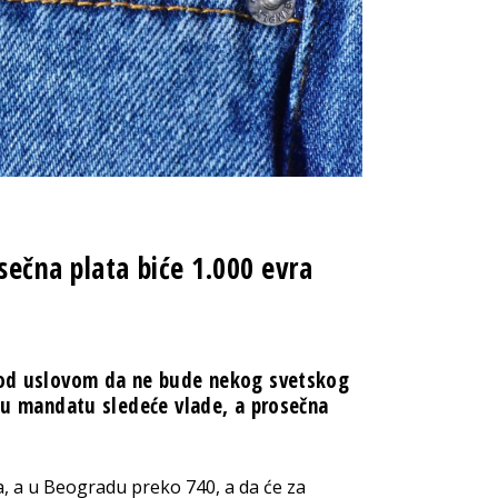
ečna plata biće 1.000 evra
 pod uslovom da ne bude nekog svetskog
a u mandatu sledeće vlade, a prosečna
a, a u Beogradu preko 740, a da će za