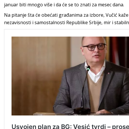
januar biti mnogo više i da će se to znati za mesec dana.
Na pitanje šta će obećati građanima za izbore, Vučić kaž
nezavisnosti i samostalnosti Republike Srbije, mir i stabil