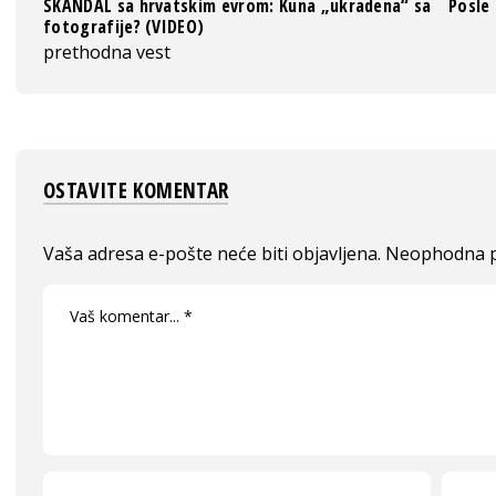
SKANDAL sa hrvatskim evrom: Kuna „ukradena“ sa
Posle
fotografije? (VIDEO)
prethodna vest
OSTAVITE KOMENTAR
Vaša adresa e-pošte neće biti objavljena.
Neophodna p