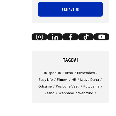
PRIJAVI SE
TAGOVI
30 Ispod 30
Bitno
Bizbendovi
Easy Life
Filmovi
HR
Izjava Dana
Odrzime
Poslovne Vesti
Putovanja
Važno
Wannabe
Webmind