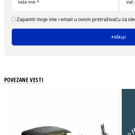
Zapamti moje ime i email u ovom pretraživaču za sl
POVEZANE VESTI