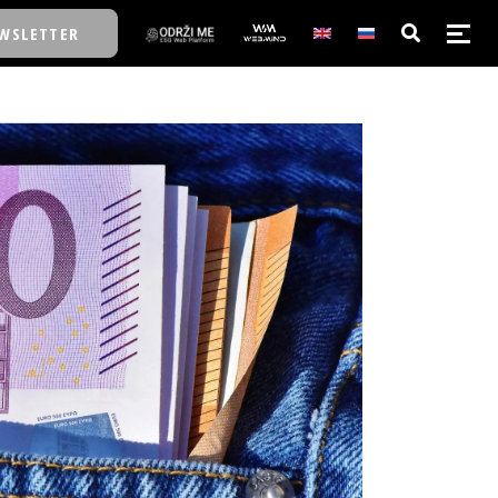
WSLETTER
E/SCHOOL
E/SCHOOL
A
A