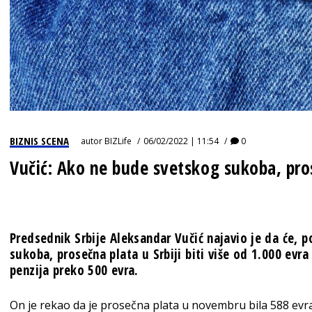
BIZNIS SCENA
autor
BIZLife
06/02/2022 | 11:54
0
Vučić: Ako ne bude svetskog sukoba, pros
Predsednik Srbije Aleksandar Vučić najavio je da će,
sukoba, prosečna plata u Srbiji biti više od 1.000 evr
penzija preko 500 evra.
On je rekao da je prosečna plata u novembru bila 588 evr