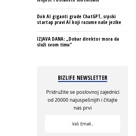
Dok AI giganti grade ChatGPT, srpski
startap pravi AI koji razume naše jezike
IZJAVA DANA: „Dobar direktor mora da
služi svom timu“
BIZLIFE NEWSLETTER
Pridružite se poslovnoj zajednici
od 20000 najuspešnijih i čitajte
nas prvi