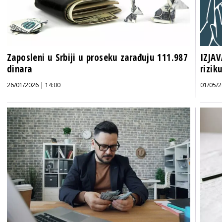
Zaposleni u Srbiji u proseku zarađuju 111.987
IZJAV
dinara
rizik
26/01/2026 | 14:00
01/05/2