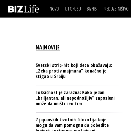
NOVO
U FOKUSU
BIZNIS
PREDUZETNIŠTVO
IZJAVA DANA
BIZNIS SCENA
VIDEO
REAL ESTATE
IZJAVA DANA
BIZNIS SCENA
BREND I KOMUNIKACI
VIDEO
REAL ESTATE
ESG & ENERGY
NAJNOVIJE
BREND I KOMUNIKACI
BANKE
ESG & ENERGY
OSIGURANJE
Svetski strip-hit koji deca obožavaju:
BANKE
„Zeka protiv majmuna“ konačno je
TECH I AI
stigao u Srbiju
OSIGURANJE
BIZNIS & SPORT
TECH I AI
Toksičnost je zarazna: Kako jedan
PULS REGIONA
„briljantan, ali nepodnošljiv“ zaposleni
BIZNIS & SPORT
može da uništi ceo tim
NOVO NA RAFU
PULS REGIONA
7 japanskih životnih filozofija koje
NOVO NA RAFU
mogu da vam pomognu da pobedite
lenjost i ostanete motivisani