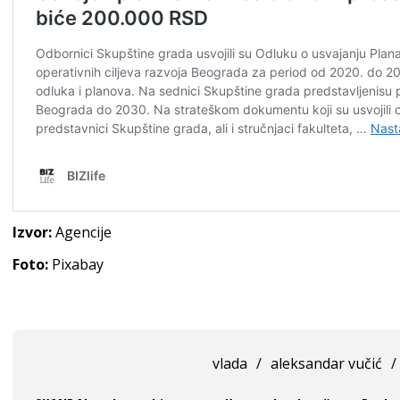
Izvor:
Agencije
Foto:
Pixabay
vlada
/
aleksandar vučić
/