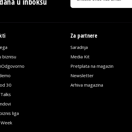
 dana u inboksu
kti
Za partnere
lega
Saradnja
 biznisu
Media Kit
jnOdgovorno
Pretplata na magazin
edemo
Newsletter
pod 30
Arhiva magazina
 Talks
ndovi
znis liga
e Week