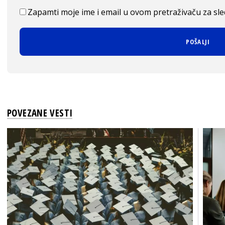
Zapamti moje ime i email u ovom pretraživaču za sl
POVEZANE VESTI