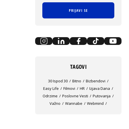
PRIJAVI SE
TAGOVI
30 Ispod 30
Bitno
Bizbendovi
Easy Life
Filmovi
HR
Izjava Dana
Odrzime
Poslovne Vesti
Putovanja
Važno
Wannabe
Webmind