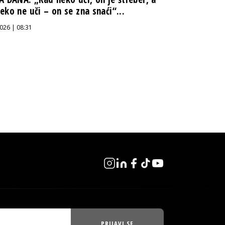
eko ne uči – on se zna snaći“...
026 | 08:31
PRIJAVI SE