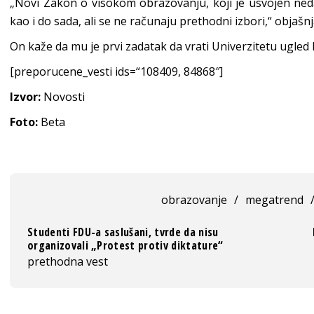
„Novi Zakon o visokom obrazovanju, koji je usvojen neda
kao i do sada, ali se ne računaju prethodni izbori,“ objašn
On kaže da mu je prvi zadatak da vrati Univerzitetu ugled k
[preporucene_vesti ids=“108409, 84868″]
Izvor:
Novosti
Foto:
Beta
obrazovanje
/
megatrend
Studenti FDU-a saslušani, tvrde da nisu
organizovali „Protest protiv diktature“
prethodna vest