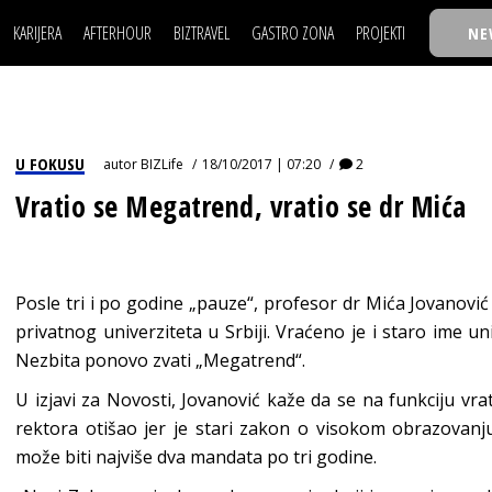
KARIJERA
AFTERHOUR
BIZTRAVEL
GASTRO ZONA
PROJEKTI
NE
POSAO
FILM I SCENA
NAJKOLEGA
LJUDI (HR)
KNJIGE
TASTY TALKS
POSAO
FILM I SCENA
NAJKOLEGA
JE
MOJ UGAO
AUTO SVET
30 ISPOD 30
LJUDI (HR)
KNJIGE
TASTY TALKS
USAVRŠAVANJE
STIL
BACK TO OFFIC
U FOKUSU
autor
BIZLife
18/10/2017 | 07:20
2
JE
MOJ UGAO
AUTO SVET
30 ISPOD 30
KNOW-HOW
WELLBEING
BIZBENDOVI
Vratio se Megatrend, vratio se dr Mića
USAVRŠAVANJE
STIL
BACK TO OFFIC
BIZKOLEGIJUM
KNOW-HOW
WELLBEING
BIZBENDOVI
BMW BIZNIS LIG
BIZKOLEGIJUM
Posle tri i po godine „pauze“, profesor dr Mića Jovanović
BIZLIFE WEEK
privatnog univerziteta u Srbiji. Vraćeno je i staro ime
BMW BIZNIS LIG
IZJAVA GODINE
Nezbita ponovo zvati „Megatrend“.
BIZLIFE WEEK
U izjavi za Novosti, Jovanović kaže da se na funkciju vra
IZJAVA GODINE
rektora otišao jer je stari zakon o visokom obrazovanj
može biti najviše dva mandata po tri godine.