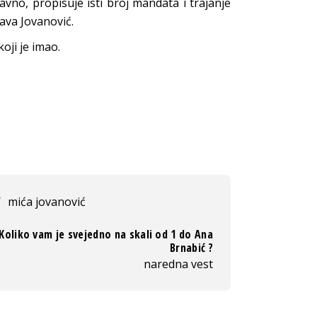
vno, propisuje isti broj mandata i trajanje
java Jovanović.
oji je imao.
/
mića jovanović
Koliko vam je svejedno na skali od 1 do Ana
Brnabić ?
naredna vest