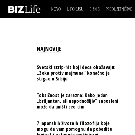
NOVO
U FOKUSU
BIZNIS
PREDUZETNIŠTVO
IZJAVA DANA
BIZNIS SCENA
VIDEO
REAL ESTATE
IZJAVA DANA
BIZNIS SCENA
BREND I KOMUNIKACI
VIDEO
REAL ESTATE
ESG & ENERGY
NAJNOVIJE
BREND I KOMUNIKACI
BANKE
ESG & ENERGY
OSIGURANJE
Svetski strip-hit koji deca obožavaju:
BANKE
„Zeka protiv majmuna“ konačno je
TECH I AI
stigao u Srbiju
OSIGURANJE
BIZNIS & SPORT
TECH I AI
Toksičnost je zarazna: Kako jedan
PULS REGIONA
„briljantan, ali nepodnošljiv“ zaposleni
BIZNIS & SPORT
može da uništi ceo tim
NOVO NA RAFU
PULS REGIONA
7 japanskih životnih filozofija koje
NOVO NA RAFU
mogu da vam pomognu da pobedite
lenjost i ostanete motivisani