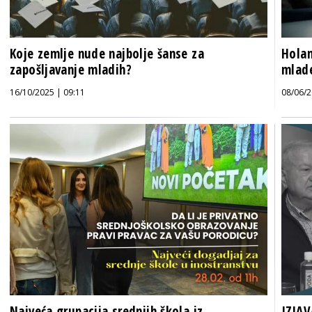
Koje zemlje nude najbolje šanse za
Holan
zapošljavanje mladih?
mlade
16/10/2025 | 09:11
08/06/2
Najveća grupacija srednjih škola iz
IZJAV