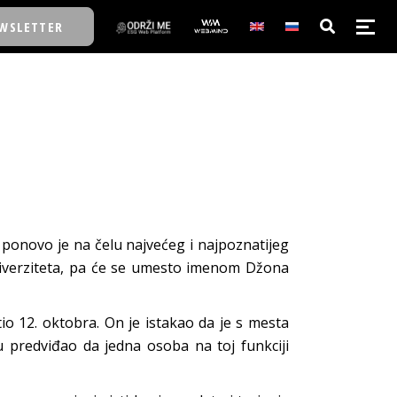
WSLETTER
E/SCHOOL
E/SCHOOL
A
 ponovo je na čelu najvećeg i najpoznatijeg
 univerziteta, pa će se umesto imenom Džona
A
tio 12. oktobra. On je istakao da je s mesta
u predviđao da jedna osoba na toj funkciji