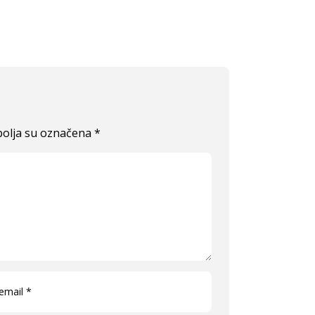
olja su označena
*