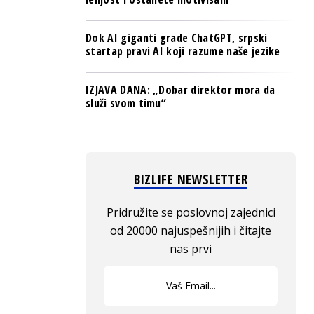
Dok AI giganti grade ChatGPT, srpski
startap pravi AI koji razume naše jezike
IZJAVA DANA: „Dobar direktor mora da
služi svom timu“
BIZLIFE NEWSLETTER
Pridružite se poslovnoj zajednici
od 20000 najuspešnijih i čitajte
nas prvi