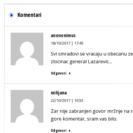
Komentari
anononimus
18/10/2017 | 17:45
Svi smradovi se vracaju u obecanu zem
zlocinac general Lazarevic....
Odgovori
milijana
22/10/2017 | 10:55
Zar nije zabranjen govor mržnje na n
gore komentar, sram vas bilo.
Odgovori