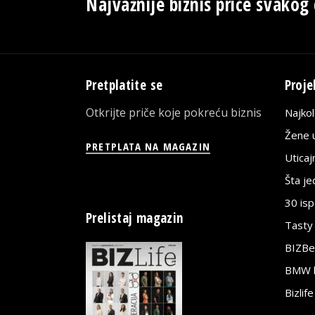
Najvažnije biznis priče svakog
Pretplatite se
Proje
Otkrijte priče koje pokreću biznis
Najko
Žene u
PRETPLATA NA MAGAZIN
Utica
Šta j
30 is
Prelistaj magazin
Tasty
BIZBe
BMW bi
Bizlif