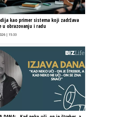
dija kao primer sistema koji zadržava
 u obrazovanju i radu
026 | 15:33
A DANA: „Kad neko uči, on je štreber, a