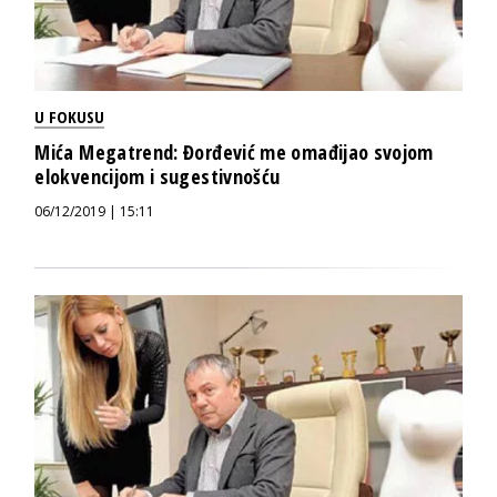
U FOKUSU
Mića Megatrend: Đorđević me omađijao svojom
elokvencijom i sugestivnošću
06/12/2019 | 15:11