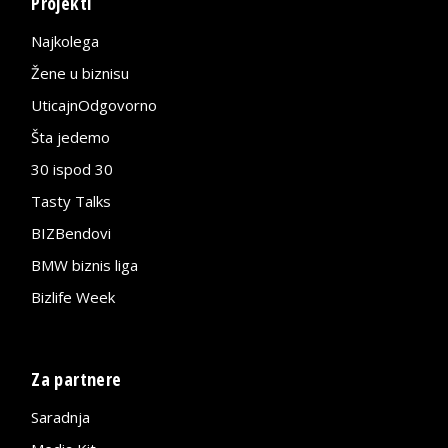
Projekti
Najkolega
Žene u biznisu
UticajnOdgovorno
Šta jedemo
30 ispod 30
Tasty Talks
BIZBendovi
BMW biznis liga
Bizlife Week
Za partnere
Saradnja