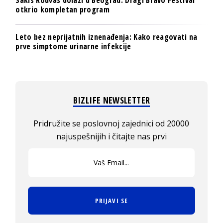
Sakis Rouvas dolazi u Beograd: Dragi Bravo Festival
otkrio kompletan program
Leto bez neprijatnih iznenađenja: Kako reagovati na
prve simptome urinarne infekcije
BIZLIFE NEWSLETTER
Pridružite se poslovnoj zajednici od 20000
najuspešnijih i čitajte nas prvi
PRIJAVI SE