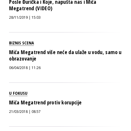
Posle Đurička i Koje, napušta nas i Mića
Megatrend (VIDEO)
28/11/2019 | 15:03
BIZNIS SCENA
Mića Megatrend više neće da ulaže u vodu, samo u
obrazovanje
06/04/2018 | 11:26
U FOKUSU
Mića Megatrend protiv korupcije
21/03/2018 | 08:57