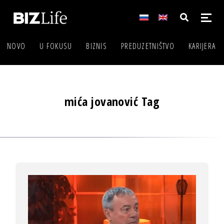
NOVO
U FOKUSU
BIZNIS
PREDUZETNIŠTVO
KARIJERA
mića jovanović Tag