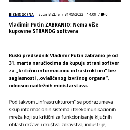
BIZNIS SCENA
autor
BIZLife
31/03/2022 | 14:09
0
Vladimir Putin ZABRANIO: Nema više
kupovine STRANOG softvera
Ruski predsednik Vladimir Putin zabranio je od
31. marta naručiocima da kupuju strani softver
za ,,kritičnu informacionu infrastrukturu“ bez
saglasnosti ,,ovlašćenog izvršnog organa“,
odnosno nadležnih ministarstava.
Pod takvom ,,infrastrukturom“ se podrazumeva
skup informacionih sistema i telekomunikacionih
mreža koji su kritični za funkcionisanje ključnih
oblasti države i društva: zdravstva, industrije,