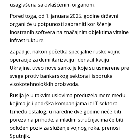
usaglašena sa ovlašćenim organom.
Pored toga, od 1. januara 2025. godine državni
organi će u potpunosti zabraniti korišćenje
inostranih softvera na značajnim objektima vitalne
infrastrukture.
Zapad je, nakon početka specijalne ruske vojne
operacije za demilitarizaciju i denacifikaciju
Ukrajine, uveo nove sankcije koje su usmerene pre
svega protiv bankarskog sektora i isporuka
visokotehnoloških proizvoda.
Rusija je u takvim uslovima preduzela mere među
kojima je i podrška kompanijama iz IT sektora.
Između ostalog, u naredne dve godine neće biti
poreza na prihode, a mladim stručnjacima će biti
odložen poziv za služenje vojnog roka, prenosi
Sputnjik.