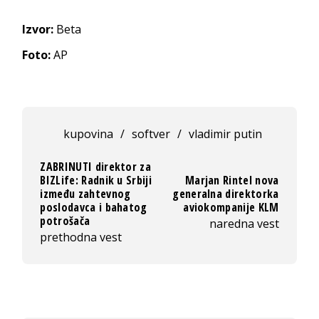
Izvor:
Beta
Foto:
AP
kupovina
/
softver
/
vladimir putin
ZABRINUTI direktor za
BIZLife: Radnik u Srbiji
Marjan Rintel nova
između zahtevnog
generalna direktorka
poslodavca i bahatog
aviokompanije KLM
potrošača
naredna vest
prethodna vest