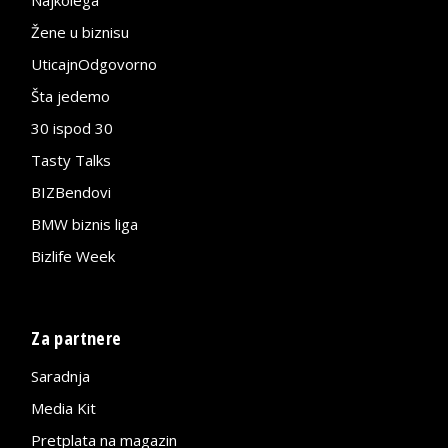
Najkolega
Žene u biznisu
UticajnOdgovorno
Šta jedemo
30 ispod 30
Tasty Talks
BIZBendovi
BMW biznis liga
Bizlife Week
Za partnere
Saradnja
Media Kit
Pretplata na magazin