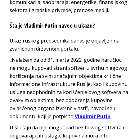
komunikacija, saobraćaja, energetike, finansijskog
sektora i gradske privrede, prenose mediji.
Šta je Vladimir Putin naveo u ukazu?
Ukaz ruskog predsednika danas je objavljen na
zvaničnom državnom portalu.
„Nalažem da od 31. marta 2022. godine naručioci
ne mogu kupovati strani softver u svrhu njegovog
korišćenja na svim značajnim objektima kritične
informacione infrastrukture Rusije, kao i kupovinu
usluga neophodnih za korišćenje ovog softvera na
ovakvim objektima, bez odobrenja kupovine
ovlašćenog organa izvršne vlasti“, navodi se u
dokumentu koji je potpisao
Vladimir Putin
U slučaju da nije moguć rad bez takvog softvera i
odgovarajućih usluga, kupovina mora biti