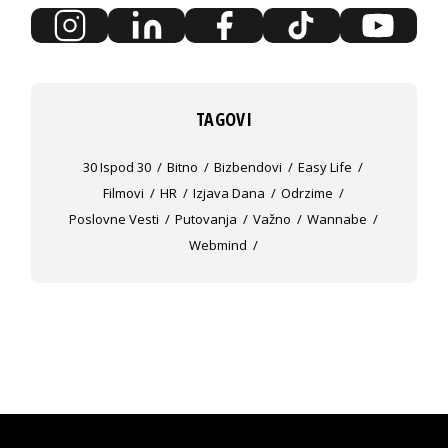
TAGOVI
30 Ispod 30
Bitno
Bizbendovi
Easy Life
Filmovi
HR
Izjava Dana
Odrzime
Poslovne Vesti
Putovanja
Važno
Wannabe
Webmind