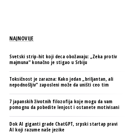
NAJNOVIJE
Svetski strip-hit koji deca obožavaju: „Zeka protiv
majmuna“ konačno je stigao u Srbiju
Toksičnost je zarazna: Kako jedan „briljantan, ali
nepodnošljiv“ zaposleni može da uništi ceo tim
7 japanskih životnih filozofija koje mogu da vam
pomognu da pobedite lenjost i ostanete motivisani
Dok AI giganti grade ChatGPT, srpski startap pravi
AI koji razume naše jezike