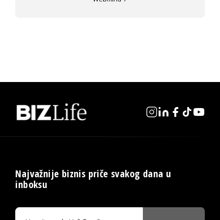
Najvažnije biznis priče svakog dana u
inboksu