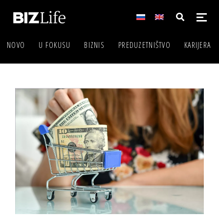
NOVO
U FOKUSU
BIZNIS
PREDUZETNIŠTVO
KARIJERA