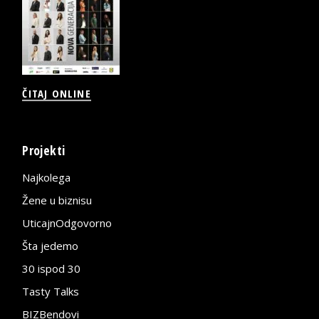
ČITAJ ONLINE
Projekti
Najkolega
Žene u biznisu
UticajnOdgovorno
Šta jedemo
30 ispod 30
Tasty Talks
BIZBendovi