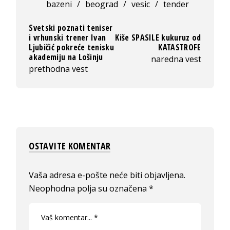
bazeni
/
beograd
/
vesic
/
tender
Svetski poznati teniser
i vrhunski trener Ivan
Kiše SPASILE kukuruz od
Ljubičić pokreće tenisku
KATASTROFE
akademiju na Lošinju
naredna vest
prethodna vest
OSTAVITE KOMENTAR
Vaša adresa e-pošte neće biti objavljena.
Neophodna polja su označena
*