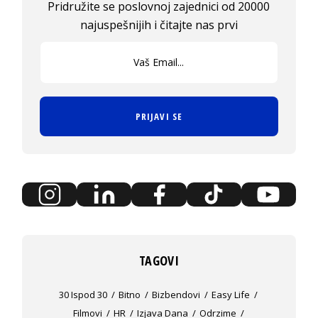
Pridružite se poslovnoj zajednici od 20000
najuspešnijih i čitajte nas prvi
PRIJAVI SE
TAGOVI
30 Ispod 30
Bitno
Bizbendovi
Easy Life
Filmovi
HR
Izjava Dana
Odrzime