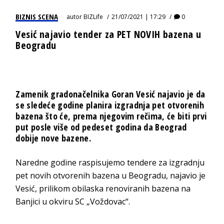
BIZNIS SCENA
autor
BIZLife
21/07/2021 | 17:29
0
Vesić najavio tender za PET NOVIH bazena u
Beogradu
Zamenik gradonačelnika Goran Vesić najavio je da
se sledeće godine planira izgradnja pet otvorenih
bazena što će, prema njegovim rečima, će biti prvi
put posle više od pedeset godina da Beograd
dobije nove bazene.
Naredne godine raspisujemo tendere za izgradnju
pet novih otvorenih bazena u Beogradu, najavio je
Vesić, prilikom obilaska renoviranih bazena na
Banjici u okviru SC „Voždovac“.