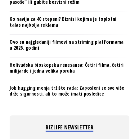
pasoše“ ili gubite bezvizni režim
Ko navija za 40 stepeni? Biznisi kojima je toplotni
talas najbolja reklama
Ovo su najgledaniji filmovi na striming platformama
u 2026. godini
Holivudska bioskopska renesansa: Četiri filma, četiri
milijarde i jedna velika poruka
Job hugging menja tržište rada: Zaposleni se sve više
drže sigurnosti, ali to može imati posledice
BIZLIFE NEWSLETTER