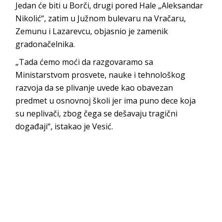
Jedan će biti u Borči, drugi pored Hale „Aleksandar
Nikolić“, zatim u Južnom bulevaru na Vračaru,
Zemunu i Lazarevcu, objasnio je zamenik
gradonačelnika.
„Tada ćemo moći da razgovaramo sa
Ministarstvom prosvete, nauke i tehnološkog
razvoja da se plivanje uvede kao obavezan
predmet u osnovnoj školi jer ima puno dece koja
su neplivači, zbog čega se dešavaju tragični
događaji“, istakao je Vesić.