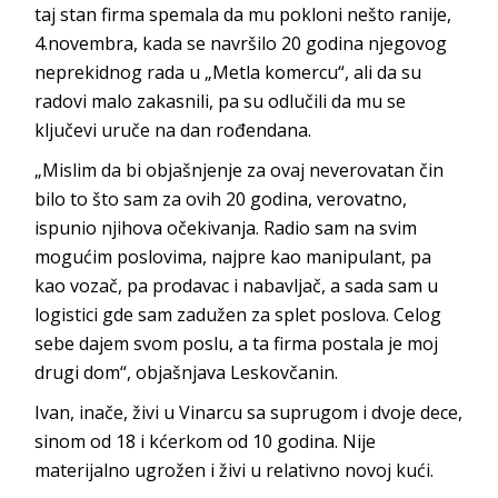
taj stan firma spemala da mu pokloni nešto ranije,
4.novembra, kada se navršilo 20 godina njegovog
neprekidnog rada u „Metla komercu“, ali da su
radovi malo zakasnili, pa su odlučili da mu se
ključevi uruče na dan rođendana.
„Mislim da bi objašnjenje za ovaj neverovatan čin
bilo to što sam za ovih 20 godina, verovatno,
ispunio njihova očekivanja. Radio sam na svim
mogućim poslovima, najpre kao manipulant, pa
kao vozač, pa prodavac i nabavljač, a sada sam u
logistici gde sam zadužen za splet poslova. Celog
sebe dajem svom poslu, a ta firma postala je moj
drugi dom“, objašnjava Leskovčanin.
Ivan, inače, živi u Vinarcu sa suprugom i dvoje dece,
sinom od 18 i kćerkom od 10 godina. Nije
materijalno ugrožen i živi u relativno novoj kući.