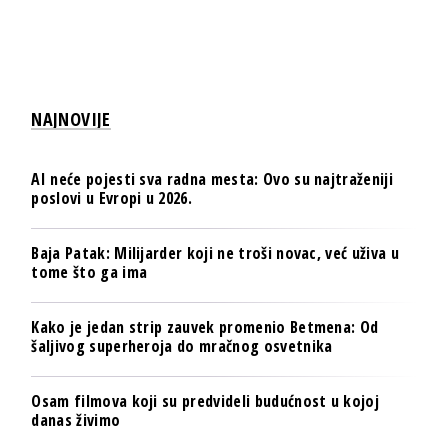
NAJNOVIJE
AI neće pojesti sva radna mesta: Ovo su najtraženiji
poslovi u Evropi u 2026.
Baja Patak: Milijarder koji ne troši novac, već uživa u
tome što ga ima
Kako je jedan strip zauvek promenio Betmena: Od
šaljivog superheroja do mračnog osvetnika
Osam filmova koji su predvideli budućnost u kojoj
danas živimo