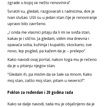
zgrade u kojoj se nešto renovinira“.
Svratili su, gledali, razgovarali s radnicima, dok je
Ivan slušao. Ušli su u jedan stan čije je renoviranje
upravo bilo završeno.
„I onda me vlasnici pitaju da li mi se sviđa stan,
kakav je i slično. Ja gledam, vidim ima dnevna i
spavaća soba, kuhinja i kupatilo, skockano, sve
novo, lep pogled, pa kažem da je – prelepo“.
Kako navodi ovaj portal, nakon toga mu je rečeno
da je u pitanju njegov stan.
“Gledam ih, pa mislim da se šale sa mnom. Kako
moj stan, zašto moj stan, pitam u neverici?“.
Poklon za rođendan i 20 godina rada
Kako se dalje navodi, tada mu je objašnjeno da je