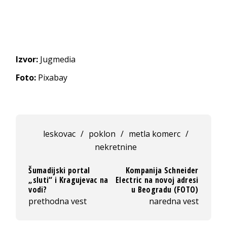
Izvor:
Jugmedia
Foto:
Pixabay
leskovac
/
poklon
/
metla komerc
/
nekretnine
Šumadijski portal
Kompanija Schneider
„sluti“ i Kragujevac na
Electric na novoj adresi
vodi?
u Beogradu (FOTO)
prethodna vest
naredna vest