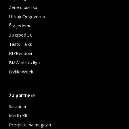
Žene u biznisu
UticajnOdgovorno
Šta jedemo
30 ispod 30
Tasty Talks
BIZBendovi
BMW biznis liga
Bizlife Week
Za partnere
Saradnja
Media Kit
Pretplata na magazin