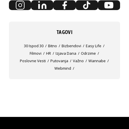
TAGOVI
30 Ispod 30
Bitno
Bizbendovi
Easy Life
Filmovi
HR
Izjava Dana
Odrzime
Poslovne Vesti
Putovanja
Važno
Wannabe
Webmind