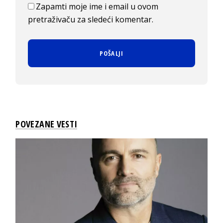
Zapamti moje ime i email u ovom
pretraživaču za sledeći komentar.
POVEZANE VESTI