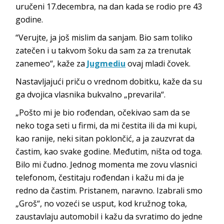
uručeni 17.decembra, na dan kada se rodio pre 43
godine.
“Verujte, ja još mislim da sanjam. Bio sam toliko
zatečen i u takvom šoku da sam za za trenutak
zanemeo“, kaže za
Jugmediu
ovaj mladi čovek.
Nastavljajući priču o vrednom dobitku, kaže da su
ga dvojica vlasnika bukvalno „prevarila“.
„Pošto mi je bio rođendan, očekivao sam da se
neko toga seti u firmi, da mi čestita ili da mi kupi,
kao ranije, neki sitan poklončić, a ja zauzvrat da
častim, kao svake godine. Međutim, ništa od toga.
Bilo mi čudno. Jednog momenta me zovu vlasnici
telefonom, čestitaju rođendan i kažu mi da je
redno da častim. Pristanem, naravno. Izabrali smo
„Groš“, no vozeći se usput, kod kružnog toka,
zaustavlaju automobil i kažu da svratimo do jedne