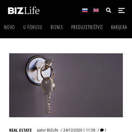
NOVO
U FOKUSU
BIZNIS
PREDUZETNIŠTVO
KARIJERA
REAL ESTATE
autor
BIZLife
24/12/2020 | 11:58
1