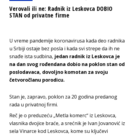
Verovali ili ne: Radnik iz Leskovca DOBIO
STAN od privatne firme
U vreme pandemije koronavirusa kada deo radnika
u Srbiji ostaje bez posla i kada svi strepe da ih ne
snađe ista sudbina,
jedan radnik iz Leskovca je
na dan svog rođendana dobio na poklon stan od
poslodavaca, dovoljno komotan za svoju
četvoročlanu porodicu.
Stan je, zapravo, poklon za 20 godina predanog
rada u privatnoj firmi.
Reč je o preduzeću „Metla komerc“ iz Leskovca,
vlasnika dvojice braće, a srećnik je Ivan Jovanović iz
sela Vinarce kod Leskovca, kome su ključevi