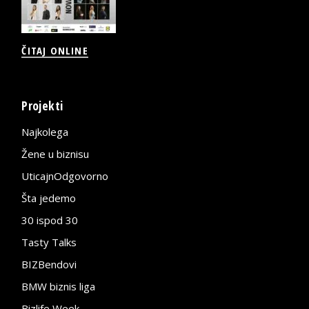
ČITAJ ONLINE
Projekti
Najkolega
Žene u biznisu
UticajnOdgovorno
Šta jedemo
30 ispod 30
Tasty Talks
BIZBendovi
BMW biznis liga
Bizlife Week