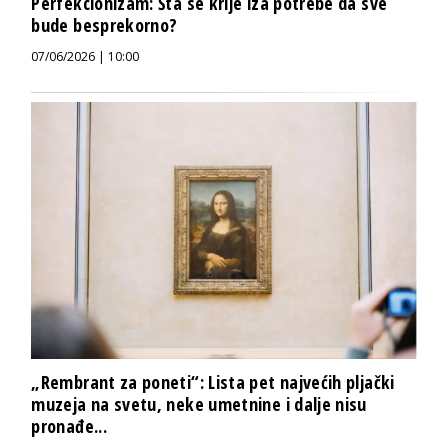
Perfekcionizam: Šta se krije iza potrebe da sve
bude besprekorno?
07/06/2026 | 10:00
„Rembrant za poneti“: Lista pet najvećih pljački
muzeja na svetu, neke umetnine i dalje nisu
pronađe...