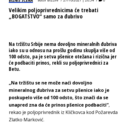
autor
BIZLife
27/10/2021 | 20:54
0
Velikim poljoprivrednicima će trebati
„BOGATSTVO“ samo za đubrivo
Na tržištu Srbije nema dovoljno mineralnih đubriva
iako su u odnosu na prošlu godinu skuplja više od
100 odsto, pa je setva pšenice otežana i rizična jer
će podbaciti prinos, rekli su poljoprivrednici za
Betu.
„Na tržištu se ne može naći dovoljno
mineralnog đubriva za setvu pšenice iako je
poskupelo više od 100 odsto, što znači da se
unapred zna da će prinos pšenice podbaciti“
,
rekao je poljoprivrednik iz Kličkovca kod Požarevda
Zlatko Marković.