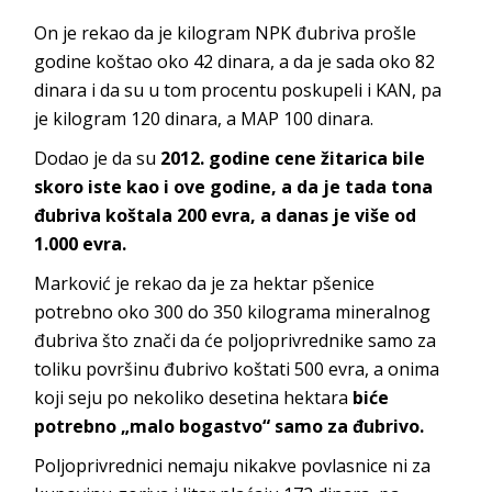
On je rekao da je kilogram NPK đubriva prošle
godine koštao oko 42 dinara, a da je sada oko 82
dinara i da su u tom procentu poskupeli i KAN, pa
je kilogram 120 dinara, a MAP 100 dinara.
Dodao je da su
2012. godine cene žitarica bile
skoro iste kao i ove godine, a da je tada tona
đubriva koštala 200 evra, a danas je više od
1.000 evra.
Marković je rekao da je za hektar pšenice
potrebno oko 300 do 350 kilograma mineralnog
đubriva što znači da će poljoprivrednike samo za
toliku površinu đubrivo koštati 500 evra, a onima
koji seju po nekoliko desetina hektara
biće
potrebno „malo bogastvo“ samo za đubrivo.
Poljoprivrednici nemaju nikakve povlasnice ni za