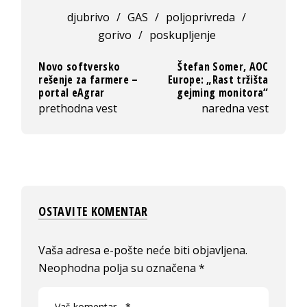
djubrivo
/
GAS
/
poljoprivreda
/
gorivo
/
poskupljenje
Novo softversko
Štefan Somer, AOC
rešenje za farmere –
Europe: „Rast tržišta
portal eAgrar
gejming monitora“
prethodna vest
naredna vest
OSTAVITE KOMENTAR
Vaša adresa e-pošte neće biti objavljena.
Neophodna polja su označena
*