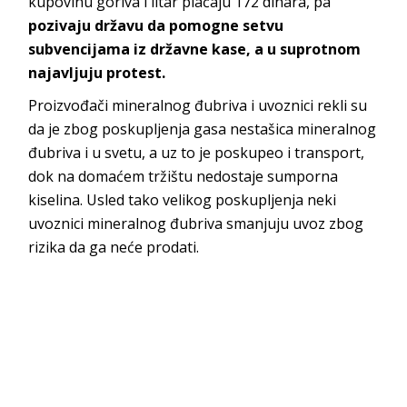
kupovinu goriva i litar plaćaju 172 dinara, pa
pozivaju državu da pomogne setvu
subvencijama iz državne kase, a u suprotnom
najavljuju protest.
Proizvođači mineralnog đubriva i uvoznici rekli su
da je zbog poskupljenja gasa nestašica mineralnog
đubriva i u svetu, a uz to je poskupeo i transport,
dok na domaćem tržištu nedostaje sumporna
kiselina. Usled tako velikog poskupljenja neki
uvoznici mineralnog đubriva smanjuju uvoz zbog
rizika da ga neće prodati.