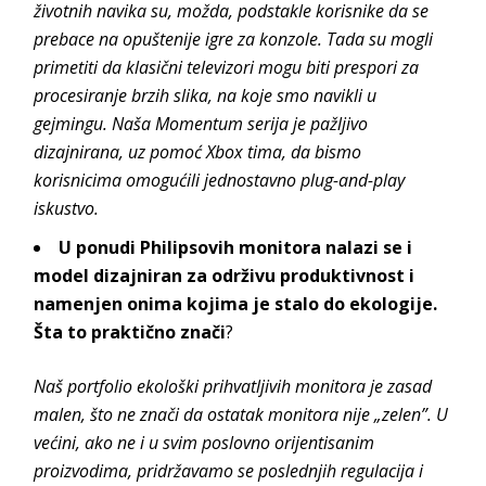
životnih navika su, možda, podstakle korisnike da se
prebace na opuštenije igre za konzole. Tada su mogli
primetiti da klasični televizori mogu biti prespori za
procesiranje brzih slika, na koje smo navikli u
gejmingu. Naša Momentum serija je pažljivo
dizajnirana, uz pomoć Xbox tima, da bismo
korisnicima omogućili jednostavno plug-and-play
iskustvo.
U ponudi Philipsovih monitora nalazi se i
model dizajniran za održivu produktivnost i
namenjen onima kojima je stalo do ekologije.
Šta to praktično znači
?
Naš portfolio ekološki prihvatljivih monitora je zasad
malen, što ne znači da ostatak monitora nije „zelen”. U
većini, ako ne i u svim poslovno orijentisanim
proizvodima, pridržavamo se poslednjih regulacija i