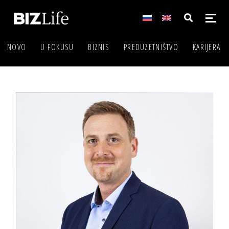
NOVO
U FOKUSU
BIZNIS
PREDUZETNIŠTVO
KARIJERA