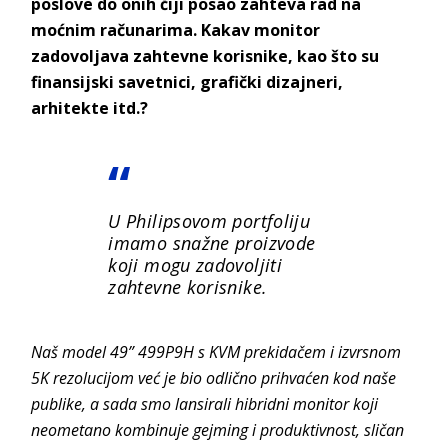
poslove do onih čiji posao zahteva rad na
moćnim računarima. Kakav monitor
zadovoljava zahtevne korisnike, kao što su
finansijski savetnici, grafički dizajneri,
arhitekte itd.?
U Philipsovom portfoliju
imamo snažne proizvode
koji mogu zadovoljiti
zahtevne korisnike.
Naš model 49” 499P9H s KVM prekidačem i izvrsnom
5K rezolucijom već je bio odlično prihvaćen kod naše
publike, a sada smo lansirali hibridni monitor koji
neometano kombinuje gejming i produktivnost, sličan