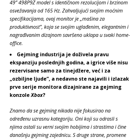
49” 498P9Z model s identičnom rezolucijom i brzinom
osvežavanja od 165 Hz. Zahvaljujući svojim moćnim
specifikacijama, ovaj monitor je „mašina za
produktivnost”, koja se svojim uglađenim, elegantnim i
nagrađivanim dizajnom savršeno uklapa u svaki home-
office.
Gejming industrija je doživela pravu
ekspanziju poslednjih godina, a igrice više nisu
rezervisane samo za tinejdžere, već i za
„ozbiljne ljude”, a nedavno ste najavili i izlazak
prve serije monitora dizajnirane za gejming
konzole
Xbox
?
Znamo da se gejming nikada nije fokusirao na
određenu uzrasnu kategoriju. Oni koji su odrasli s
njima ostali su verni svojim hobijima i strastima i čine
današnju gejming zajednicu. S druge strane, promene