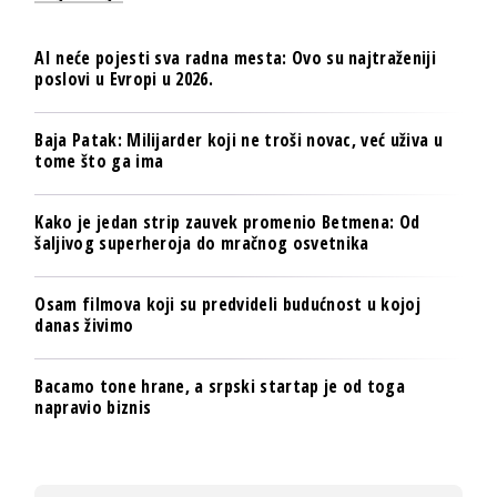
AI neće pojesti sva radna mesta: Ovo su najtraženiji
poslovi u Evropi u 2026.
Baja Patak: Milijarder koji ne troši novac, već uživa u
tome što ga ima
Kako je jedan strip zauvek promenio Betmena: Od
šaljivog superheroja do mračnog osvetnika
Osam filmova koji su predvideli budućnost u kojoj
danas živimo
Bacamo tone hrane, a srpski startap je od toga
napravio biznis