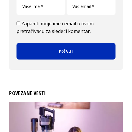
Zapamti moje ime i email u ovom
pretraživaču za sledeći komentar.
POVEZANE VESTI