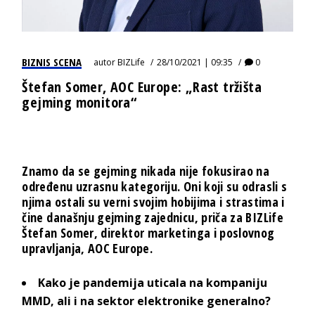
BIZNIS SCENA
autor
BIZLife
28/10/2021 | 09:35
0
Štefan Somer, AOC Europe: „Rast tržišta
gejming monitora“
Znamo da se gejming nikada nije fokusirao na
određenu uzrasnu kategoriju. Oni koji su odrasli s
njima ostali su verni svojim hobijima i strastima i
čine današnju gejming zajednicu, priča za BIZLife
Štefan Somer, direktor marketinga i poslovnog
upravljanja, AOC Europe.
Kako je pandemija uticala na kompaniju
MMD, ali i na sektor elektronike generalno?