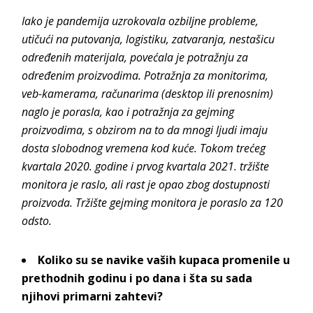
Iako je pandemija uzrokovala ozbiljne probleme,
utičući na putovanja, logistiku, zatvaranja, nestašicu
određenih materijala, povećala je potražnju za
određenim proizvodima. Potražnja za monitorima,
veb-kamerama, računarima (desktop ili prenosnim)
naglo je porasla, kao i potražnja za gejming
proizvodima, s obzirom na to da mnogi ljudi imaju
dosta slobodnog vremena kod kuće. Tokom trećeg
kvartala 2020. godine i prvog kvartala 2021. tržište
monitora je raslo, ali rast je opao zbog dostupnosti
proizvoda. Tržište gejming monitora je poraslo za 120
odsto.
Koliko su se navike vaših kupaca promenile u
prethodnih godinu i po dana i šta su sada
njihovi primarni zahtevi?