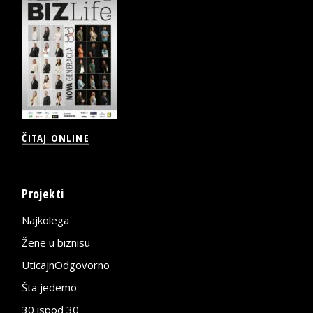
ČITAJ ONLINE
Projekti
Najkolega
Žene u biznisu
UticajnOdgovorno
Šta jedemo
30 ispod 30