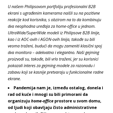
U našem Philipsovom portfoliju profesionalni B2B
ekrani s ugrađenim kamerama naišli su na pozitivne
reakcije kod korisnika, s obzirom na to da kombinuju
dva neophodna uređaja za home-office u jednom.
UltraWide/SuperWide modeli iz Philipsove B2B linije,
kao i iz AOC-ovih i AGON-ovih linija, takođe su bili
veoma traženi, budući da mogu zameniti klasični spoj
dva monitora – adekvatno i elegantno. Naši gejming
proizvodi su, takođe, bili vrlo traženi, jer su korisnici
pokazali interes za gejming modele za razonodu i
zabavu koji se kasnije pretvaraju u funkcionalne radne
ekrane.
Pandemija nam je, između ostalog, donela i
rad od kuće i mnogi su bili primorani da
organizuju
home-office
prostore u svom domu,
od ljudi koji obavljaju čisto administrativne