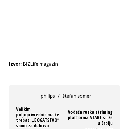
Izvor:
BIZLife magazin
philips
/
štefan somer
Velikim
Vodeća ruska striming
poljoprivrednicima će
platforma START stiže
trebati „BOGATSTVO“
u Srbiju
samo za đubrivo