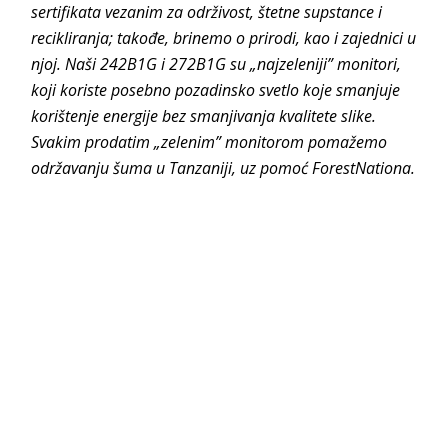
sertifikata vezanim za održivost, štetne supstance i
recikliranja; takođe, brinemo o prirodi, kao i zajednici u
njoj. Naši 242B1G i 272B1G su „najzeleniji” monitori,
koji koriste posebno pozadinsko svetlo koje smanjuje
korištenje energije bez smanjivanja kvalitete slike.
Svakim prodatim „zelenim” monitorom pomažemo
održavanju šuma u Tanzaniji, uz pomoć ForestNationa.