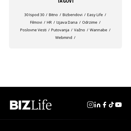
TAGOVI
30 Ispod 30
Bitno
Bizbendovi
Easy Life
Filmovi
HR
Izjava Dana
Odrzime
Poslovne Vesti
Putovanja
Važno
Wannabe
Webmind