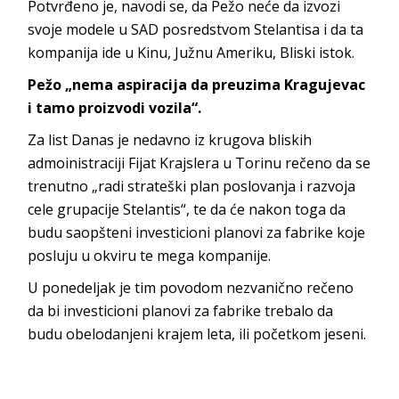
Potvrđeno je, navodi se, da Pežo neće da izvozi
svoje modele u SAD posredstvom Stelantisa i da ta
kompanija ide u Kinu, Južnu Ameriku, Bliski istok.
Pežo „nema aspiracija da preuzima Kragujevac
i tamo proizvodi vozila“.
Za list Danas je nedavno iz krugova bliskih
admoinistraciji Fijat Krajslera u Torinu rečeno da se
trenutno „radi strateški plan poslovanja i razvoja
cele grupacije Stelantis“, te da će nakon toga da
budu saopšteni investicioni planovi za fabrike koje
posluju u okviru te mega kompanije.
U ponedeljak je tim povodom nezvanično rečeno
da bi investicioni planovi za fabrike trebalo da
budu obelodanjeni krajem leta, ili početkom jeseni.