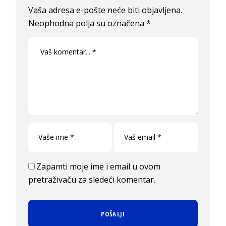
Vaša adresa e-pošte neće biti objavljena.
Neophodna polja su označena
*
Zapamti moje ime i email u ovom
pretraživaču za sledeći komentar.