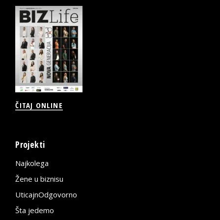
ČITAJ ONLINE
Projekti
Najkolega
Žene u biznisu
UticajnOdgovorno
Šta jedemo