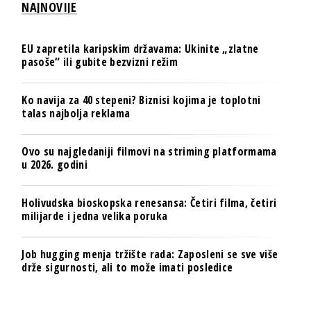
NAJNOVIJE
EU zapretila karipskim državama: Ukinite „zlatne
pasoše“ ili gubite bezvizni režim
Ko navija za 40 stepeni? Biznisi kojima je toplotni
talas najbolja reklama
Ovo su najgledaniji filmovi na striming platformama
u 2026. godini
Holivudska bioskopska renesansa: Četiri filma, četiri
milijarde i jedna velika poruka
Job hugging menja tržište rada: Zaposleni se sve više
drže sigurnosti, ali to može imati posledice