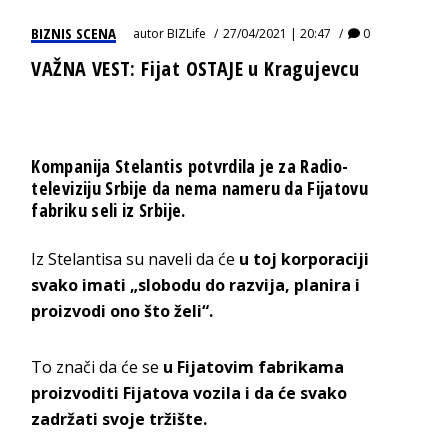
BIZNIS SCENA
autor
BIZLife
27/04/2021 | 20:47
0
VAŽNA VEST: Fijat OSTAJE u Kragujevcu
Kompanija Stelantis potvrdila je za Radio-
televiziju Srbije da nema nameru da Fijatovu
fabriku seli iz Srbije.
Iz Stelantisa su naveli da će
u toj korporaciji
svako imati „slobodu do razvija, planira i
proizvodi ono što želi“.
To znači da će se
u Fijatovim fabrikama
proizvoditi Fijatova vozila i da će svako
zadržati svoje tržište.