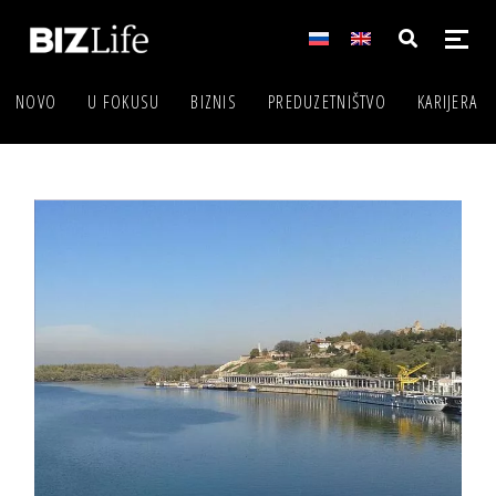
NOVO
U FOKUSU
BIZNIS
PREDUZETNIŠTVO
KARIJERA