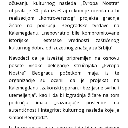
očuvanju kulturnog nasleđa „Evropa Nostra“
objavila je 30. jula izveštaj u kom je ocenila da bi
realizacijom „kontroverznog“ projekta gradnje
žičare na području Beogradske tvrđave na
Kalemegdanu, „nepovratno bile kompromitovane
istorijske i estetske vrednosti zaštićenog
kulturnog dobra od izuzetnog značaja za Srbiju“.
Navodeći da je izveštaj pripremljen na osnovu
posete visoke delegacije stručnjaka „Evropa
Nostre“ Beogradu početkom maja, iz te
organizacije su ocenili da je projekat na
Kalemegdanu „zakonski sporan, i bez jasne svrhe i
utemeljenja“, kao i da bi izgradnja žičare na tom
području imala „razarajuće posledice na
autentičnost i integritet kulturnog nasleđa koje je
simbol Beograda“.
Iz te organizacije su upozorili da bi se gradnjom