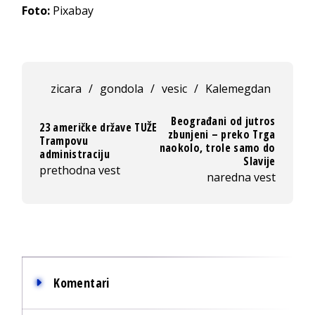
Foto:
Pixabay
zicara
/
gondola
/
vesic
/
Kalemegdan
Beograđani od jutros
23 američke države TUŽE
zbunjeni – preko Trga
Trampovu
naokolo, trole samo do
administraciju
Slavije
prethodna vest
naredna vest
Komentari