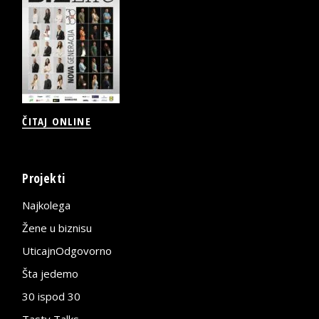
ČITAJ ONLINE
Projekti
Najkolega
Žene u biznisu
UticajnOdgovorno
Šta jedemo
30 ispod 30