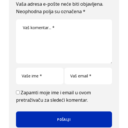
Vaša adresa e-pošte neće biti objavljena.
Neophodna polja su označena
*
Zapamti moje ime i email u ovom
pretraživaču za sledeći komentar.