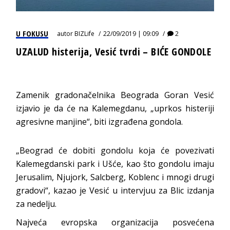
U FOKUSU
autor
BIZLife
22/09/2019 | 09:09
2
UZALUD histerija, Vesić tvrdi – BIĆE GONDOLE
Zamenik gradonačelnika Beograda Goran Vesić
izjavio je da će na Kalemegdanu, „uprkos histeriji
agresivne manjine“, biti izgrađena gondola.
„Beograd će dobiti gondolu koja će povezivati
Kalemegdanski park i Ušće, kao što gondolu imaju
Jerusalim, Njujork, Salcberg, Koblenc i mnogi drugi
gradovi“, kazao je Vesić u intervjuu za Blic izdanja
za nedelju.
Najveća evropska organizacija posvećena