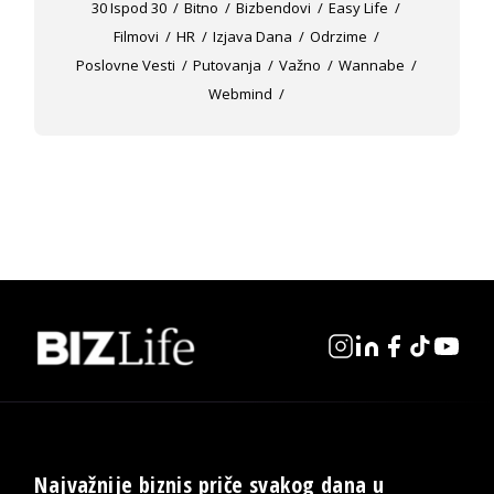
30 Ispod 30
Bitno
Bizbendovi
Easy Life
Filmovi
HR
Izjava Dana
Odrzime
Poslovne Vesti
Putovanja
Važno
Wannabe
Webmind
Najvažnije biznis priče svakog dana u