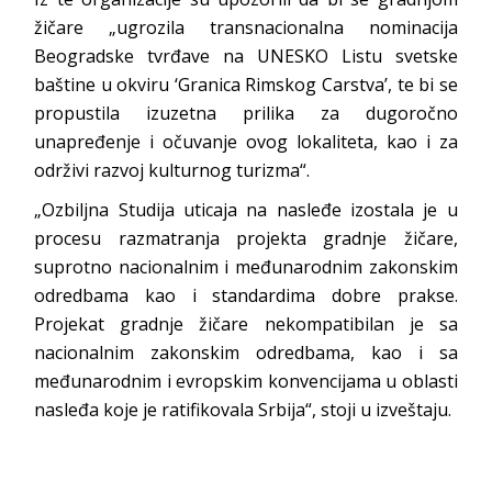
žičare „ugrozila transnacionalna nominacija
Beogradske tvrđave na UNESKO Listu svetske
baštine u okviru ‘Granica Rimskog Carstva’, te bi se
propustila izuzetna prilika za dugoročno
unapređenje i očuvanje ovog lokaliteta, kao i za
održivi razvoj kulturnog turizma“.
„Ozbiljna Studija uticaja na nasleđe izostala je u
procesu razmatranja projekta gradnje žičare,
suprotno nacionalnim i međunarodnim zakonskim
odredbama kao i standardima dobre prakse.
Projekat gradnje žičare nekompatibilan je sa
nacionalnim zakonskim odredbama, kao i sa
međunarodnim i evropskim konvencijama u oblasti
nasleđa koje je ratifikovala Srbija“, stoji u izveštaju.