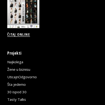
ČITAJ ONLINE
Projekti
Najkolega
Žene u biznisu
UticajnOdgovorno
Šta jedemo
30 ispod 30
Tasty Talks