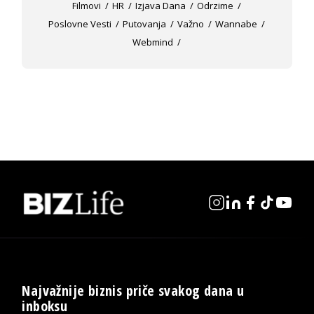
Filmovi
HR
Izjava Dana
Odrzime
Poslovne Vesti
Putovanja
Važno
Wannabe
Webmind
Najvažnije biznis priče svakog dana u
inboksu