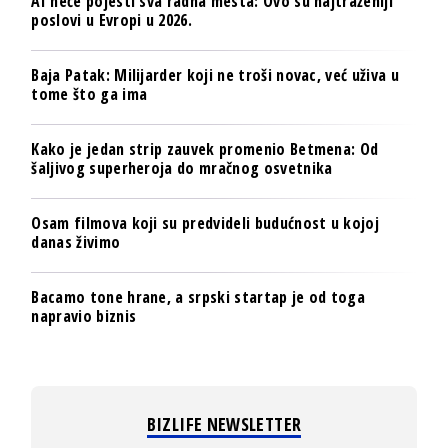
AI neće pojesti sva radna mesta: Ovo su najtraženiji
poslovi u Evropi u 2026.
Baja Patak: Milijarder koji ne troši novac, već uživa u
tome što ga ima
Kako je jedan strip zauvek promenio Betmena: Od
šaljivog superheroja do mračnog osvetnika
Osam filmova koji su predvideli budućnost u kojoj
danas živimo
Bacamo tone hrane, a srpski startap je od toga
napravio biznis
BIZLIFE NEWSLETTER