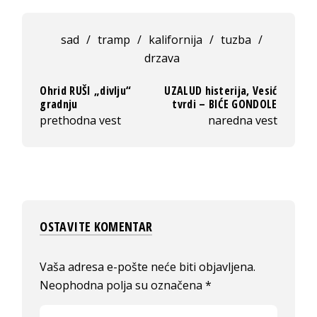
sad
/
tramp
/
kalifornija
/
tuzba
/
drzava
Ohrid RUŠI „divlju“
UZALUD histerija, Vesić
gradnju
tvrdi – BIĆE GONDOLE
prethodna vest
naredna vest
OSTAVITE KOMENTAR
Vaša adresa e-pošte neće biti objavljena.
Neophodna polja su označena
*