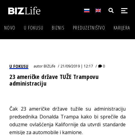
NOVO
U FOKUSU
BIZNIS
PREDUZETNIŠTVO
KARIJERA
U FOKUSU
autor
BIZLife
21/09/2019 | 12:17
0
23 američke države TUŽE Trampovu
administraciju
Čak 23 američke države tužile su administraciju
predsednika Donalda Trampa kako bi sprečile da
oduzme ovlašćenja Kalifornije da utvrdi standarde
emisije za automobile i kamione.