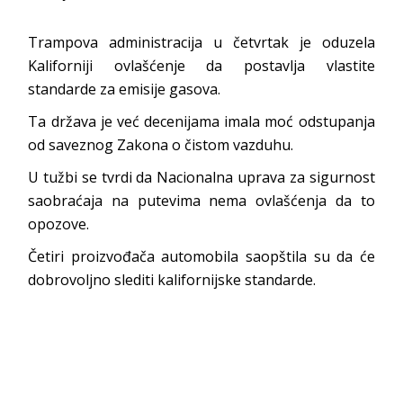
Trampova administracija u četvrtak je oduzela
Kaliforniji ovlašćenje da postavlja vlastite
standarde za emisije gasova.
Ta država je već decenijama imala moć odstupanja
od saveznog Zakona o čistom vazduhu.
U tužbi se tvrdi da Nacionalna uprava za sigurnost
saobraćaja na putevima nema ovlašćenja da to
opozove.
Četiri proizvođača automobila saopštila su da će
dobrovoljno slediti kalifornijske standarde.