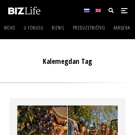
NOVO
U FOKUSU
BIZNIS
PREDUZETNIŠTVO
KARIJERA
Kalemegdan Tag