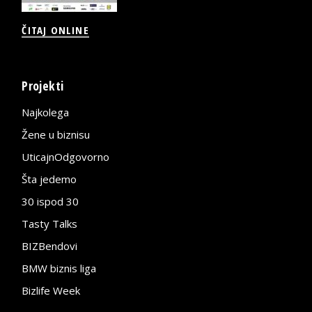
ČITAJ ONLINE
Projekti
Najkolega
Žene u biznisu
UticajnOdgovorno
Šta jedemo
30 ispod 30
Tasty Talks
BIZBendovi
BMW biznis liga
Bizlife Week