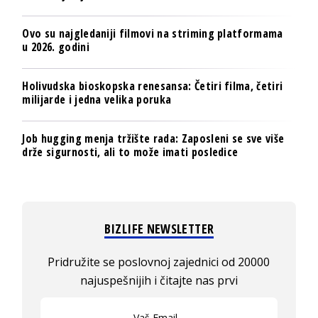
Ovo su najgledaniji filmovi na striming platformama
u 2026. godini
Holivudska bioskopska renesansa: Četiri filma, četiri
milijarde i jedna velika poruka
Job hugging menja tržište rada: Zaposleni se sve više
drže sigurnosti, ali to može imati posledice
BIZLIFE NEWSLETTER
Pridružite se poslovnoj zajednici od 20000
najuspešnijih i čitajte nas prvi