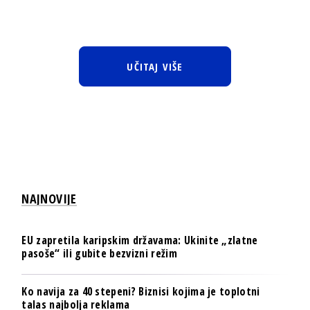
UČITAJ VIŠE
NAJNOVIJE
EU zapretila karipskim državama: Ukinite „zlatne
pasoše“ ili gubite bezvizni režim
Ko navija za 40 stepeni? Biznisi kojima je toplotni
talas najbolja reklama