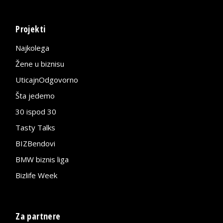
Projekti
Najkolega
Žene u biznisu
UticajnOdgovorno
Šta jedemo
30 ispod 30
Tasty Talks
BIZBendovi
BMW biznis liga
Bizlife Week
Za partnere