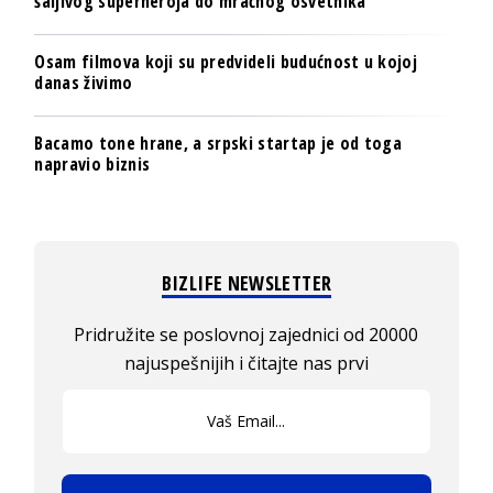
šaljivog superheroja do mračnog osvetnika
Osam filmova koji su predvideli budućnost u kojoj
danas živimo
Bacamo tone hrane, a srpski startap je od toga
napravio biznis
BIZLIFE NEWSLETTER
Pridružite se poslovnoj zajednici od 20000
najuspešnijih i čitajte nas prvi