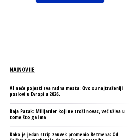
NAJNOVIJE
AI neće pojesti sva radna mesta: Ovo su najtraženiji
poslovi u Evropi u 2026.
Baja Patak: Milijarder koji ne troši novac, već uživa u
tome što ga ima
Kako je jedan strip zauvek promenio Betmena: Od