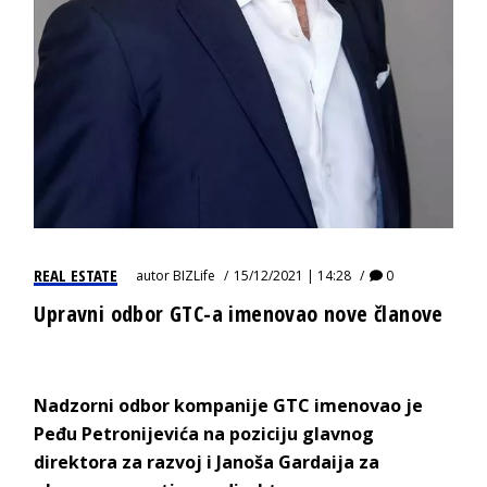
REAL ESTATE
autor
BIZLife
15/12/2021 | 14:28
0
Upravni odbor GTC-a imenovao nove članove
Nadzorni odbor kompanije GTC imenovao je
Peđu Petronijevića na poziciju glavnog
direktora za razvoj i Janoša Gardaija za