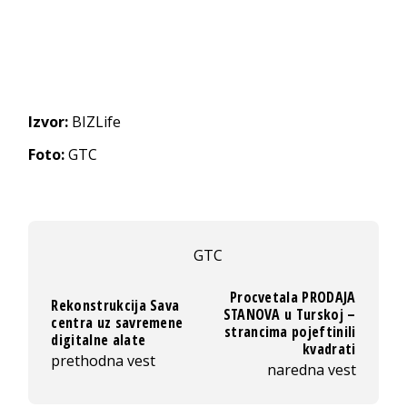
Izvor:
BIZLife
Foto:
GTC
GTC
Procvetala PRODAJA
Rekonstrukcija Sava
STANOVA u Turskoj –
centra uz savremene
strancima pojeftinili
digitalne alate
kvadrati
prethodna vest
naredna vest