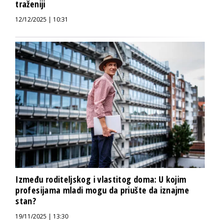
traženiji
12/12/2025 | 10:31
Između roditeljskog i vlastitog doma: U kojim
profesijama mladi mogu da priušte da iznajme
stan?
19/11/2025 | 13:30