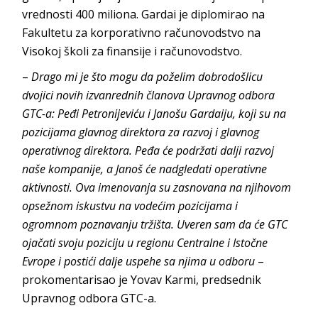
vrednosti 400 miliona. Gardai je diplomirao na
Fakultetu za korporativno računovodstvo na
Visokoj školi za finansije i računovodstvo.
–
Drago mi je što mogu da poželim dobrodošlicu
dvojici novih izvanrednih članova Upravnog odbora
GTC-a: Peđi Petronijeviću i Janošu Gardaiju, koji su na
pozicijama glavnog direktora za razvoj i glavnog
operativnog direktora. Peđa će podržati dalji razvoj
naše kompanije, a Janoš će nadgledati operativne
aktivnosti. Ova imenovanja su zasnovana na njihovom
opsežnom iskustvu na vodećim pozicijama i
ogromnom poznavanju tržišta. Uveren sam da će GTC
ojačati svoju poziciju u regionu Centralne i Istočne
Evrope i postići dalje uspehe sa njima u odboru
–
prokomentarisao je Yovav Karmi, predsednik
Upravnog odbora GTC-a.