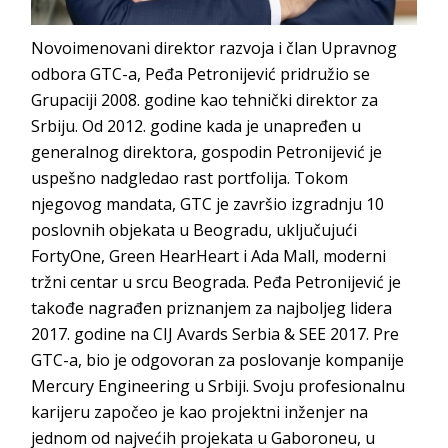
Novoimenovani direktor razvoja i član Upravnog
odbora GTC-a, Peđa Petronijević pridružio se
Grupaciji 2008. godine kao tehnički direktor za
Srbiju. Od 2012. godine kada je unapređen u
generalnog direktora, gospodin Petronijević je
uspešno nadgledao rast portfolija. Tokom
njegovog mandata, GTC je završio izgradnju 10
poslovnih objekata u Beogradu, uključujući
FortyOne, Green HearHeart i Ada Mall, moderni
tržni centar u srcu Beograda. Peđa Petronijević je
takođe nagrađen priznanjem za najboljeg lidera
2017. godine na CIJ Avards Serbia & SEE 2017. Pre
GTC-a, bio je odgovoran za poslovanje kompanije
Mercury Engineering u Srbiji. Svoju profesionalnu
karijeru započeo je kao projektni inženjer na
jednom od najvećih projekata u Gaboroneu, u