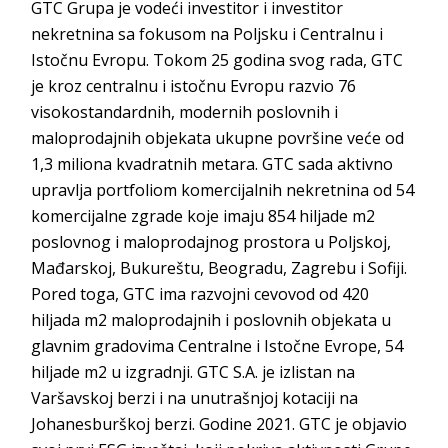
GTC Grupa je vodeći investitor i investitor
nekretnina sa fokusom na Poljsku i Centralnu i
Istočnu Evropu. Tokom 25 godina svog rada, GTC
je kroz centralnu i istočnu Evropu razvio 76
visokostandardnih, modernih poslovnih i
maloprodajnih objekata ukupne površine veće od
1,3 miliona kvadratnih metara. GTC sada aktivno
upravlja portfoliom komercijalnih nekretnina od 54
komercijalne zgrade koje imaju 854 hiljade m2
poslovnog i maloprodajnog prostora u Poljskoj,
Mađarskoj, Bukureštu, Beogradu, Zagrebu i Sofiji.
Pored toga, GTC ima razvojni cevovod od 420
hiljada m2 maloprodajnih i poslovnih objekata u
glavnim gradovima Centralne i Istočne Evrope, 54
hiljade m2 u izgradnji. GTC S.A. je izlistan na
Varšavskoj berzi i na unutrašnjoj kotaciji na
Johanesburškoj berzi. Godine 2021. GTC je objavio