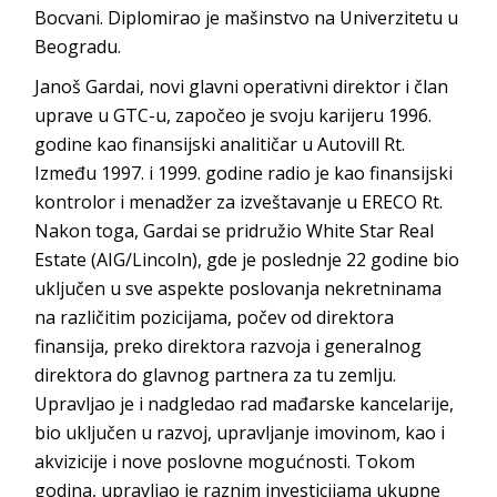
Bocvani. Diplomirao je mašinstvo na Univerzitetu u
Beogradu.
Janoš Gardai, novi glavni operativni direktor i član
uprave u GTC-u, započeo je svoju karijeru 1996.
godine kao finansijski analitičar u Autovill Rt.
Između 1997. i 1999. godine radio je kao finansijski
kontrolor i menadžer za izveštavanje u ERECO Rt.
Nakon toga, Gardai se pridružio White Star Real
Estate (AIG/Lincoln), gde je poslednje 22 godine bio
uključen u sve aspekte poslovanja nekretninama
na različitim pozicijama, počev od direktora
finansija, preko direktora razvoja i generalnog
direktora do glavnog partnera za tu zemlju.
Upravljao je i nadgledao rad mađarske kancelarije,
bio uključen u razvoj, upravljanje imovinom, kao i
akvizicije i nove poslovne mogućnosti. Tokom
godina, upravljao je raznim investicijama ukupne