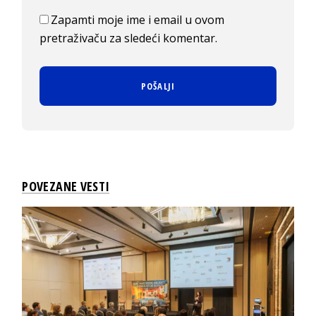
Zapamti moje ime i email u ovom
pretraživaču za sledeći komentar.
POVEZANE VESTI