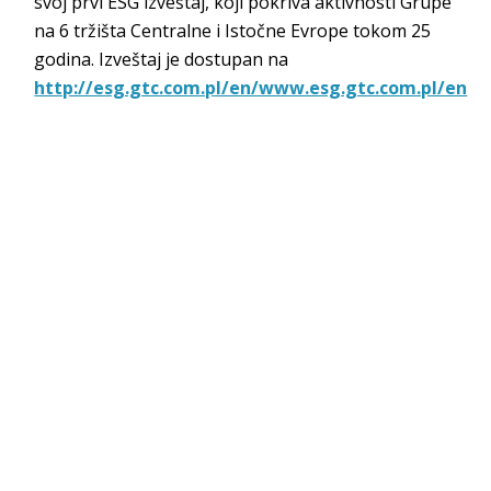
svoj prvi ESG izveštaj, koji pokriva aktivnosti Grupe
na 6 tržišta Centralne i Istočne Evrope tokom 25
godina. Izveštaj je dostupan na
http://esg.gtc.com.pl/en/www.esg.gtc.com.pl/en