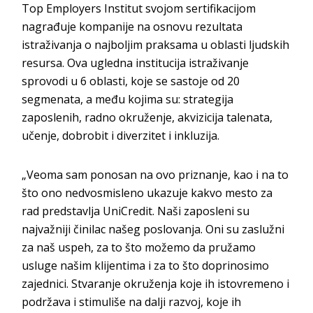
Top Employers Institut svojom sertifikacijom
nagrađuje kompanije na osnovu rezultata
istraživanja o najboljim praksama u oblasti ljudskih
resursa. Ova ugledna institucija istraživanje
sprovodi u 6 oblasti, koje se sastoje od 20
segmenata, a među kojima su: strategija
zaposlenih, radno okruženje, akvizicija talenata,
učenje, dobrobit i diverzitet i inkluzija.
„Veoma sam ponosan na ovo priznanje, kao i na to
što ono nedvosmisleno ukazuje kakvo mesto za
rad predstavlja UniCredit. Naši zaposleni su
najvažniji činilac našeg poslovanja. Oni su zaslužni
za naš uspeh, za to što možemo da pružamo
usluge našim klijentima i za to što doprinosimo
zajednici. Stvaranje okruženja koje ih istovremeno i
podržava i stimuliše na dalji razvoj, koje ih