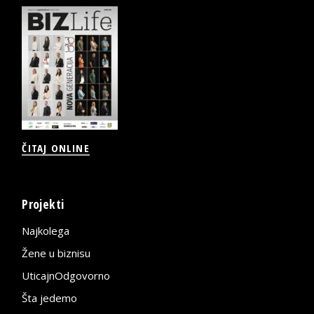
ČITAJ ONLINE
Projekti
Najkolega
Žene u biznisu
UticajnOdgovorno
Šta jedemo