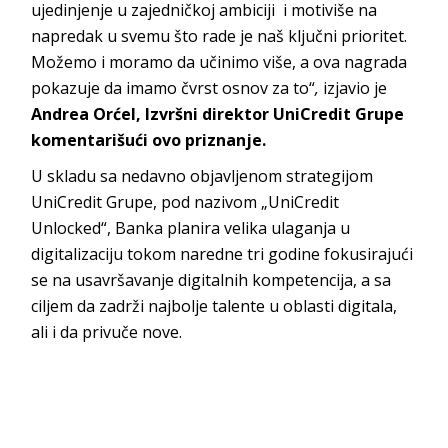
ujedinjenje u zajedničkoj ambiciji i motiviše na
napredak u svemu što rade je naš ključni prioritet.
Možemo i moramo da učinimo više, a ova nagrada
pokazuje da imamo čvrst osnov za to“
,
izjavio je
Andrea Orćel, Izvršni direktor UniCredit Grupe
komentarišući ovo priznanje.
U skladu sa nedavno objavljenom strategijom
UniCredit Grupe, pod nazivom „UniCredit
Unlocked“, Banka planira velika ulaganja u
digitalizaciju tokom naredne tri godine fokusirajući
se na usavršavanje digitalnih kompetencija, a sa
ciljem da zadrži najbolje talente u oblasti digitala,
ali i da privuče nove.