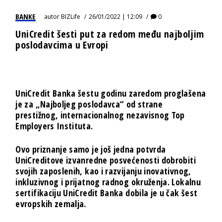
BANKE
autor
BIZLife
26/01/2022 | 12:09
0
UniCredit šesti put za redom među najboljim
poslodavcima u Evropi
UniCredit Banka šestu godinu zaredom proglašena
je za „Najboljeg poslodavca“ od strane
prestižnog, internacionalnog nezavisnog Top
Employers Instituta.
Ovo priznanje samo je još jedna potvrda
UniCreditove izvanredne posvećenosti dobrobiti
svojih zaposlenih, kao i razvijanju inovativnog,
inkluzivnog i prijatnog radnog okruženja. Lokalnu
sertifikaciju UniCredit Banka dobila je u čak šest
evropskih zemalja.