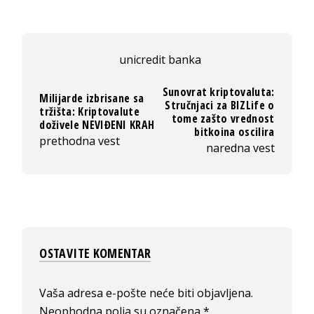
unicredit banka
Sunovrat kriptovaluta:
Milijarde izbrisane sa
Stručnjaci za BIZLife o
tržišta: Kriptovalute
tome zašto vrednost
doživele NEVIĐENI KRAH
bitkoina oscilira
prethodna vest
naredna vest
OSTAVITE KOMENTAR
Vaša adresa e-pošte neće biti objavljena.
Neophodna polja su označena
*