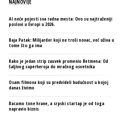
NAJNOVIJE
AI neće pojesti sva radna mesta: Ovo su najtraženiji
poslovi u Evropi u 2026.
Baja Patak: Milijarder koji ne troši novac, već uživa u
tome što ga ima
Kako je jedan strip zauvek promenio Betmena: Od
šaljivog superheroja do mračnog osvetnika
Osam filmova koji su predvideli budućnost u kojoj
danas živimo
Bacamo tone hrane, a srpski startap je od toga
napravio biznis