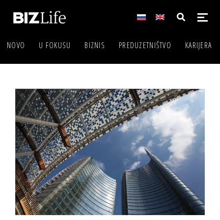
NOVO
U FOKUSU
BIZNIS
PREDUZETNIŠTVO
KARIJERA