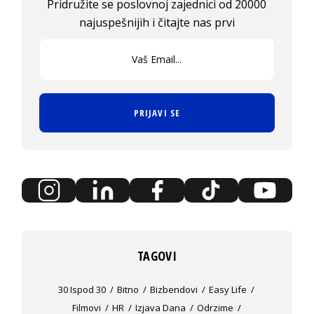
Pridružite se poslovnoj zajednici od 20000
najuspešnijih i čitajte nas prvi
PRIJAVI SE
TAGOVI
30 Ispod 30
Bitno
Bizbendovi
Easy Life
Filmovi
HR
Izjava Dana
Odrzime