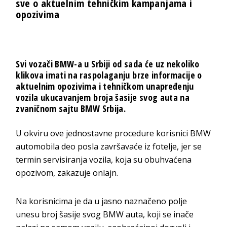
sve o aktuelnim tehničkim kampanjama i
opozivima
Svi vozači BMW-a u Srbiji od sada će uz nekoliko
klikova imati na raspolaganju brze informacije o
aktuelnim opozivima i tehničkom unapređenju
vozila ukucavanjem broja šasije svog auta na
zvaničnom sajtu
BMW Srbija
.
U okviru ove jednostavne procedure korisnici BMW
automobila deo posla završavaće iz fotelje, jer se
termin servisiranja vozila, koja su obuhvaćena
opozivom, zakazuje onlajn.
Na korisnicima je da u jasno naznačeno polje
unesu broj šasije svog BMW auta, koji se inače