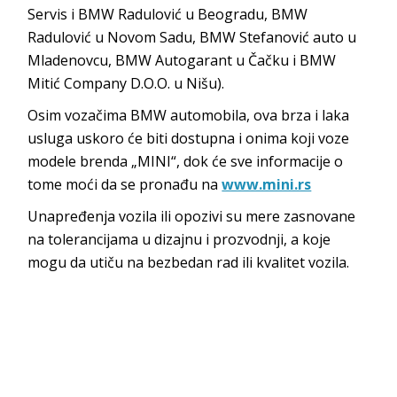
Servis i BMW Radulović u Beogradu, BMW
Radulović u Novom Sadu, BMW Stefanović auto u
Mladenovcu, BMW Autogarant u Čačku i BMW
Mitić Company D.O.O. u Nišu).
Osim vozačima BMW automobila, ova brza i laka
usluga uskoro će biti dostupna i onima koji voze
modele brenda „MINI“, dok će sve informacije o
tome moći da se pronađu na
www.mini.rs
Unapređenja vozila ili opozivi su mere zasnovane
na tolerancijama u dizajnu i prozvodnji, a koje
mogu da utiču na bezbedan rad ili kvalitet vozila.