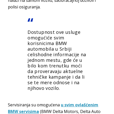
nalazi na samom vozilu, saobraćajnoj dozvoli i
polisi osiguranja.
Dostupnost ove usluge
omogućiće svim
korisnicima BMW
automobila u Srbiji
celishodne informacije na
jednom mestu, gde će u
bilo kom trenutku moći
da proveravaju aktuelne
tehničke kampanje i da li
se te mere odnose i na
njihovo vozilo.
Servisiranja su omogućena
u svim ovlašćenim
BMW servisima
(BMW Delta Motors, Delta Auto