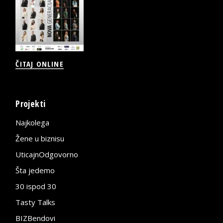
ČITAJ ONLINE
Projekti
Najkolega
Žene u biznisu
UticajnOdgovorno
Šta jedemo
30 ispod 30
Tasty Talks
BIZBendovi