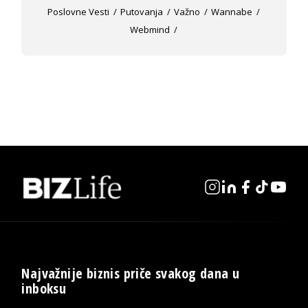
Poslovne Vesti
Putovanja
Važno
Wannabe
Webmind
Najvažnije biznis priče svakog dana u
inboksu