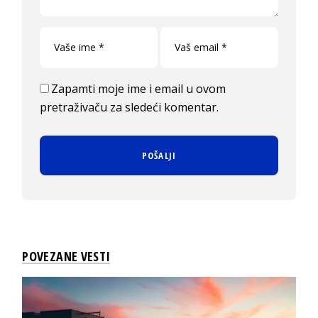
Zapamti moje ime i email u ovom
pretraživaču za sledeći komentar.
POVEZANE VESTI