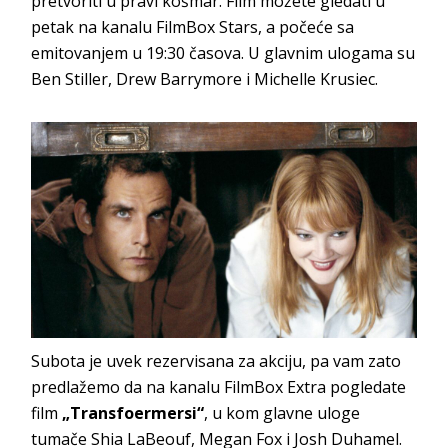
pretvoriti u pravi košmar. Film možete gledati u
petak na kanalu FilmBox Stars, a počeće sa
emitovanjem u 19:30 časova. U glavnim ulogama su
Ben Stiller, Drew Barrymore i Michelle Krusiec.
Subota je uvek rezervisana za akciju, pa vam zato
predlažemo da na kanalu FilmBox Extra pogledate
film
„Transfoermersi“
, u kom glavne uloge
tumače Shia LaBeouf, Megan Fox i Josh Duhamel.