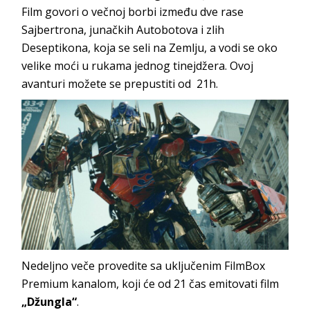
Film govori o večnoj borbi između dve rase
Sajbertrona, junačkih Autobotova i zlih
Deseptikona, koja se seli na Zemlju, a vodi se oko
velike moći u rukama jednog tinejdžera. Ovoj
avanturi možete se prepustiti od 21h.
Nedeljno veče provedite sa uključenim FilmBox
Premium kanalom, koji će od 21 čas emitovati film
„Džungla“
.