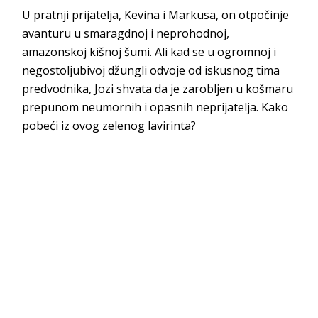
U pratnji prijatelja, Kevina i Markusa, on otpočinje
avanturu u smaragdnoj i neprohodnoj,
amazonskoj kišnoj šumi. Ali kad se u ogromnoj i
negostoljubivoj džungli odvoje od iskusnog tima
predvodnika, Jozi shvata da je zarobljen u košmaru
prepunom neumornih i opasnih neprijatelja. Kako
pobeći iz ovog zelenog lavirinta?