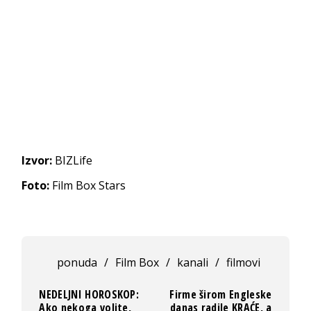
Izvor:
BIZLife
Foto:
Film Box Stars
ponuda
/
Film Box
/
kanali
/
filmovi
NEDELJNI HOROSKOP:
Firme širom Engleske
Ako nekoga volite,
danas radile KRAĆE, a