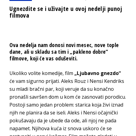
Ugnezdite se i uživajte u ovoj nedelji punoj
filmova
Ova nedelja nam donosi novi mesec, nove tople
dane, ali u skladu sa tim i „pakleno dobre“
filmove, koji će vas oduševiti.
Ukoliko volite komedije, film
„Ljubavno gnezdo“
će vam sigurno prijati. Aleks Rouz i Nensi Kendriks
su mladi bračni par, koji veruje da su konačno
pronašli savršen dom u kom će zasnovati porodicu.
Postoji samo jedan problem: starica koja živi iznad
njih ne planira da se iseli. Aleks i Nensi očajnički
pokušavaju da je ubede da ode, ali njoj ne pada
napamet. Njihova kuća iz snova uskoro će se