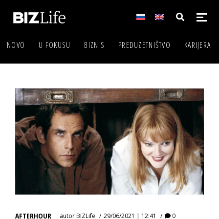
NOVO
U FOKUSU
BIZNIS
PREDUZETNIŠTVO
KARIJERA
AFTERHOUR
autor
BIZLife
29/06/2021 | 12:41
0