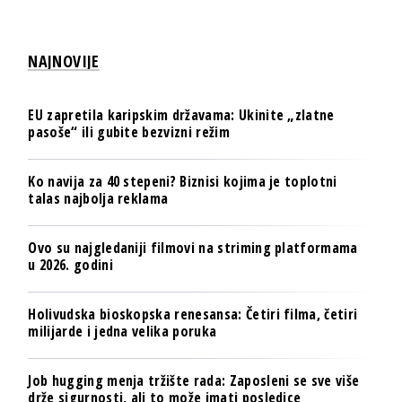
NAJNOVIJE
EU zapretila karipskim državama: Ukinite „zlatne
pasoše“ ili gubite bezvizni režim
Ko navija za 40 stepeni? Biznisi kojima je toplotni
talas najbolja reklama
Ovo su najgledaniji filmovi na striming platformama
u 2026. godini
Holivudska bioskopska renesansa: Četiri filma, četiri
milijarde i jedna velika poruka
Job hugging menja tržište rada: Zaposleni se sve više
drže sigurnosti, ali to može imati posledice