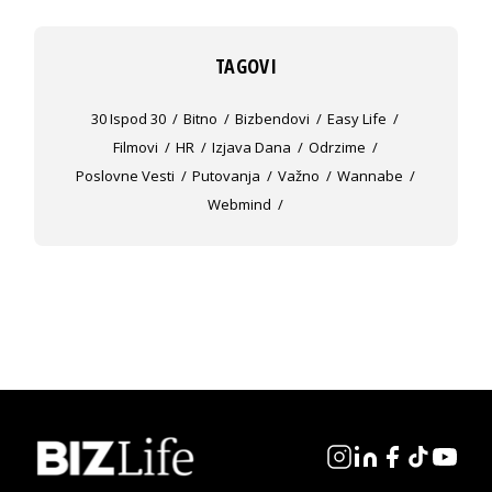
TAGOVI
30 Ispod 30
Bitno
Bizbendovi
Easy Life
Filmovi
HR
Izjava Dana
Odrzime
Poslovne Vesti
Putovanja
Važno
Wannabe
Webmind