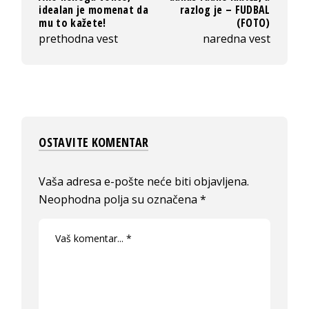
idealan je momenat da
razlog je – FUDBAL
mu to kažete!
(FOTO)
prethodna vest
naredna vest
OSTAVITE KOMENTAR
Vaša adresa e-pošte neće biti objavljena.
Neophodna polja su označena
*