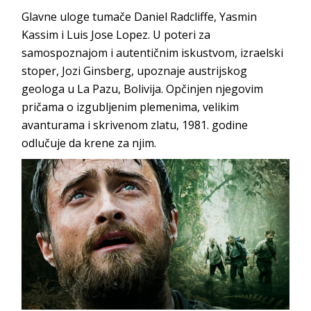
Glavne uloge tumače Daniel Radcliffe, Yasmin
Kassim i Luis Jose Lopez. U poteri za
samospoznajom i autentičnim iskustvom, izraelski
stoper, Jozi Ginsberg, upoznaje austrijskog
geologa u La Pazu, Bolivija. Opčinjen njegovim
pričama o izgubljenim plemenima, velikim
avanturama i skrivenom zlatu, 1981. godine
odlučuje da krene za njim.