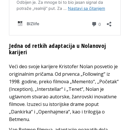
Jedna od retkih adaptacija u Nolanovoj
karijeri
Veći deo svoje karijere Kristofer Nolan posvetio je
originalnim pričama. Od prvenca „Following“ iz
1998. godine, preko filmova „Memento“, „Početak“
(Inception), „Interstellar“ i „Tenet“, Nolan je
uglavnom stvarao autorske, žanrovski inovativne
filmove. Izuzeci su istorijske drame poput
„Dankirka“ i „Openhajmera“, kao i trilogija o
Betmenu.
Van Betmen filmova, adaptacije poznatih dela