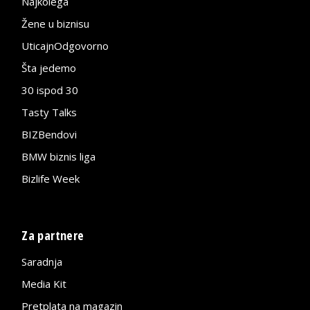
Najkolega
Žene u biznisu
UticajnOdgovorno
Šta jedemo
30 ispod 30
Tasty Talks
BIZBendovi
BMW biznis liga
Bizlife Week
Za partnere
Saradnja
Media Kit
Pretplata na magazin