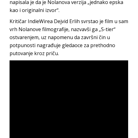
napisala je da je Nolanova verzija „jednako epska
kao i originalni izvor“.
Kritičar IndieWirea Dejvid Erlih svrstao je film u sam
vrh Nolanove filmografije, nazvavši ga „S-tier“
ostvarenjem, uz napomenu da završni čin u
potpunosti nagrađuje gledaoce za prethodno
putovanje kroz priču.