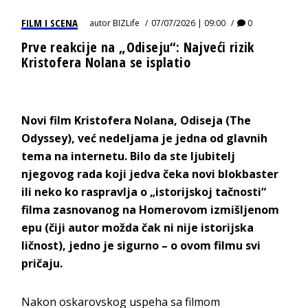
FILM I SCENA
autor
BIZLife
07/07/2026 | 09:00
0
Prve reakcije na „Odiseju“: Najveći rizik
Kristofera Nolana se isplatio
Novi film Kristofera Nolana, Odiseja (The
Odyssey), već nedeljama je jedna od glavnih
tema na internetu. Bilo da ste ljubitelj
njegovog rada koji jedva čeka novi blokbaster
ili neko ko raspravlja o „istorijskoj tačnosti“
filma zasnovanog na Homerovom izmišljenom
epu (čiji autor možda čak ni nije istorijska
ličnost), jedno je sigurno – o ovom filmu svi
pričaju.
Nakon oskarovskog uspeha sa filmom