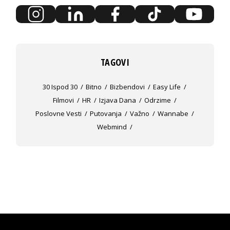
TAGOVI
30 Ispod 30
Bitno
Bizbendovi
Easy Life
Filmovi
HR
Izjava Dana
Odrzime
Poslovne Vesti
Putovanja
Važno
Wannabe
Webmind