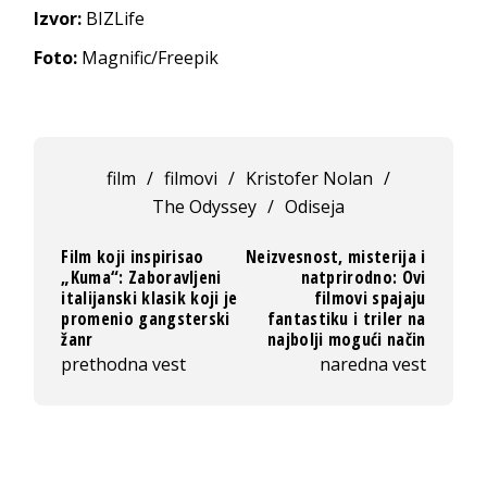
Izvor:
BIZLife
Foto:
Magnific/Freepik
film
/
filmovi
/
Kristofer Nolan
/
The Odyssey
/
Odiseja
Film koji inspirisao
Neizvesnost, misterija i
„Kuma“: Zaboravljeni
natprirodno: Ovi
italijanski klasik koji je
filmovi spajaju
promenio gangsterski
fantastiku i triler na
žanr
najbolji mogući način
prethodna vest
naredna vest