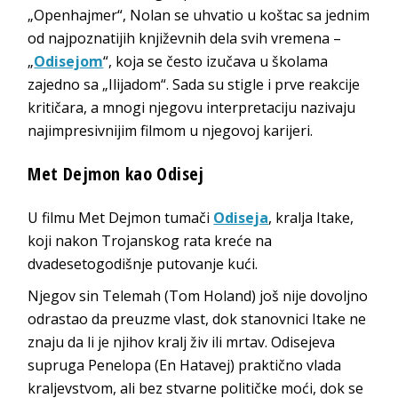
„Openhajmer“, Nolan se uhvatio u koštac sa jednim
od najpoznatijih književnih dela svih vremena –
„
Odisejom
“, koja se često izučava u školama
zajedno sa „Ilijadom“. Sada su stigle i prve reakcije
kritičara, a mnogi njegovu interpretaciju nazivaju
najimpresivnijim filmom u njegovoj karijeri.
Met Dejmon kao Odisej
U filmu Met Dejmon tumači
Odiseja
, kralja Itake,
koji nakon Trojanskog rata kreće na
dvadesetogodišnje putovanje kući.
Njegov sin Telemah (Tom Holand) još nije dovoljno
odrastao da preuzme vlast, dok stanovnici Itake ne
znaju da li je njihov kralj živ ili mrtav. Odisejeva
supruga Penelopa (En Hatavej) praktično vlada
kraljevstvom, ali bez stvarne političke moći, dok se