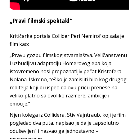
„Pravi filmski spektakl“
Kritičarka portala Collider Peri Nemirof opisala je
film kao:
„Pravu gozbu filmskog stvaralaštva. Veličanstvenu
i uzbudljivu adaptaciju Homerovog epa koja
istovremeno nosi prepoznatljiv pečat Kristofera
Nolana. Iskreno, teško je zamisliti bilo kog drugog
reditelja koji bi uspeo da ovu priču prenese na
veliko platno sa ovoliko razmere, ambicije i
emocije.“
Njen kolega iz Collidera, Stiv Vajntraub, koji je film
pogledao dva puta, napisao je da je „apsolutno
oduševljen“ i nazvao ga jednostavno –
neverovatnim.