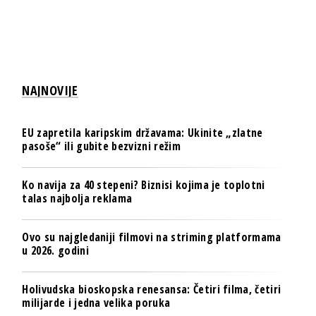
NAJNOVIJE
EU zapretila karipskim državama: Ukinite „zlatne
pasoše“ ili gubite bezvizni režim
Ko navija za 40 stepeni? Biznisi kojima je toplotni
talas najbolja reklama
Ovo su najgledaniji filmovi na striming platformama
u 2026. godini
Holivudska bioskopska renesansa: Četiri filma, četiri
milijarde i jedna velika poruka