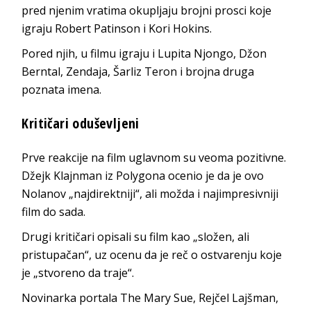
pred njenim vratima okupljaju brojni prosci koje
igraju Robert Patinson i Kori Hokins.
Pored njih, u filmu igraju i Lupita Njongo, Džon
Berntal, Zendaja, Šarliz Teron i brojna druga
poznata imena.
Kritičari oduševljeni
Prve reakcije na film uglavnom su veoma pozitivne.
Džejk Klajnman iz Polygona ocenio je da je ovo
Nolanov „najdirektniji“, ali možda i najimpresivniji
film do sada.
Drugi kritičari opisali su film kao „složen, ali
pristupačan“, uz ocenu da je reč o ostvarenju koje
je „stvoreno da traje“.
Novinarka portala The Mary Sue, Rejčel Lajšman,