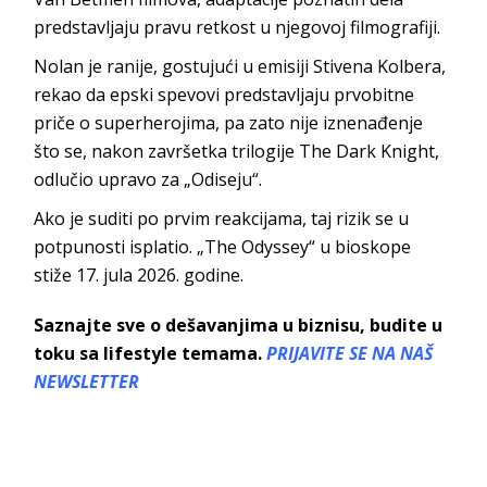
predstavljaju pravu retkost u njegovoj filmografiji.
Nolan je ranije, gostujući u emisiji Stivena Kolbera,
rekao da epski spevovi predstavljaju prvobitne
priče o superherojima, pa zato nije iznenađenje
što se, nakon završetka trilogije The Dark Knight,
odlučio upravo za „Odiseju“.
Ako je suditi po prvim reakcijama, taj rizik se u
potpunosti isplatio. „The Odyssey“ u bioskope
stiže 17. jula 2026. godine.
Saznajte sve o dešavanjima u biznisu, budite u
toku sa lifestyle temama.
PRIJAVITE SE NA NAŠ
NEWSLETTER