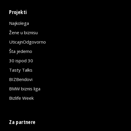
Projekti
Najkolega
Žene u biznisu
UticajnOdgovorno
Šta jedemo
30 ispod 30
Tasty Talks
BIZBendovi
BMW biznis liga
Bizlife Week
Za partnere