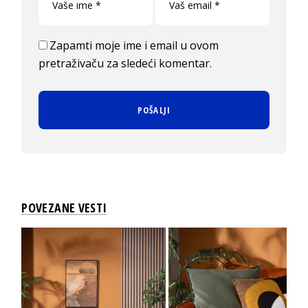
Zapamti moje ime i email u ovom
pretraživaču za sledeći komentar.
POVEZANE VESTI