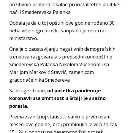
pozitivnih primera lokalne pronatalitetne politike
naći i Smederevska Palanka.
Dodala je da u toj opštini ove godine rođeno 30
beba više nego prošle, saopštilo je resorno
ministarstvo.
Ona je o zaustavljanju negativnih demografskih
trendova razgovarala s predsednikom opštine
Smederevska Palanka Nikolom Vučenom i sa
Marijom Marković Stavrić, zamenicom
gradonačelnika Smedereva.
Sa druge strane,
od početka pandemije
koronavirusa smrtnost u Srbiji je snažno
porasla.
Prema zvaničnoj statistici, samo u prvih osam
meseci ove godine, broj preminulih je veći za čak
15.124 u odnosu na desetogodišnji prosek.