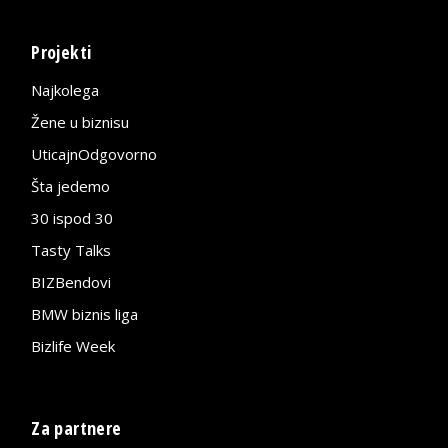
Projekti
Najkolega
Žene u biznisu
UticajnOdgovorno
Šta jedemo
30 ispod 30
Tasty Talks
BIZBendovi
BMW biznis liga
Bizlife Week
Za partnere