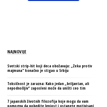
NAJNOVIJE
Svetski strip-hit koji deca obožavaju: „Zeka protiv
majmuna“ konačno je stigao u Srbiju
Toksičnost je zarazna: Kako jedan „briljantan, ali
nepodnošljiv“ zaposleni može da uništi ceo tim
7 japanskih životnih filozofija koje mogu da vam
pomognu da pobedite lenjost i ostanete motivisani