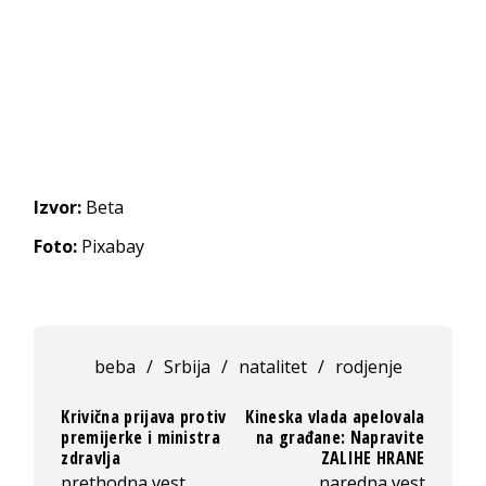
Izvor:
Beta
Foto:
Pixabay
beba
/
Srbija
/
natalitet
/
rodjenje
Krivična prijava protiv
Kineska vlada apelovala
premijerke i ministra
na građane: Napravite
zdravlja
ZALIHE HRANE
prethodna vest
naredna vest