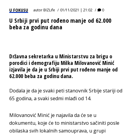
U FOKUSU
autor
BIZLife
01/11/2021 | 21:02
0
U Srbiji prvi put rođeno manje od 62.000
beba za godinu dana
Državna sekretarka u Ministarstvu za brigu o
porodici i demografiju Milka Milovanović Minić
izjavila je da je u Srbiji prvi put rođeno manje od
62.000 beba za godinu dana.
Dodala je da je svaki peti stanovnik Srbije stariji od
65 godina, a svaki sedmi mlađi od 14.
Milovanović Minić je najavila da će se u
dokumentu, koje će to ministarstvo sačiniti posle
obilaska svih lokalnih samouprava, u grupi