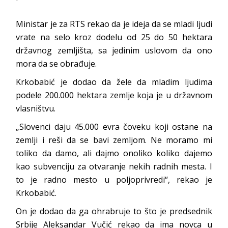
Ministar je za RTS rekao da je ideja da se mladi ljudi
vrate na selo kroz dodelu od 25 do 50 hektara
državnog zemljišta, sa jedinim uslovom da ono
mora da se obrađuje.
Krkobabić je dodao da žele da mladim ljudima
podele 200.000 hektara zemlje koja je u državnom
vlasništvu.
„Slovenci daju 45.000 evra čoveku koji ostane na
zemlji i reši da se bavi zemljom. Ne moramo mi
toliko da damo, ali dajmo onoliko koliko dajemo
kao subvenciju za otvaranje nekih radnih mesta. I
to je radno mesto u poljoprivredi“, rekao je
Krkobabić.
On je dodao da ga ohrabruje to što je predsednik
Srbije Aleksandar Vučić rekao da ima novca u