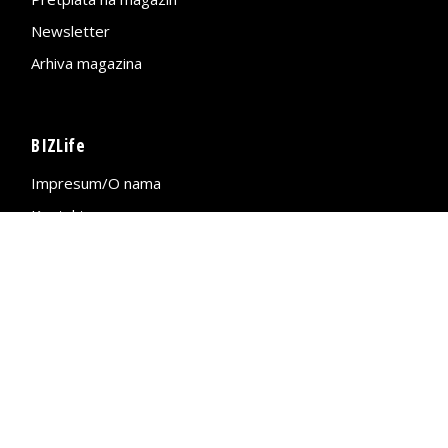
Newsletter
Arhiva magazina
BIZLife
Impresum/O nama
Kontakt
Mapa sajta
Politika privatnosti
BIZLife – Jedini influenser u svetu
biznisa