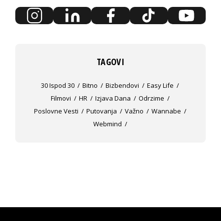
TAGOVI
30 Ispod 30
Bitno
Bizbendovi
Easy Life
Filmovi
HR
Izjava Dana
Odrzime
Poslovne Vesti
Putovanja
Važno
Wannabe
Webmind