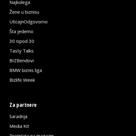
Najkolega
Žene u biznisu
UticajnOdgovorno
Šta jedemo
30 ispod 30
Tasty Talks
BIZBendovi
BMW biznis liga
Bizlife Week
Za partnere
Saradnja
Media Kit
Pretplata na magazin