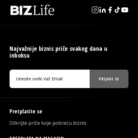
Najvažnije biznis priče svakog dana u
inboksu
PRIJAVI SE
Pretplatite se
Otkrijte priče koje pokreću biznis
PRETPLATA NA MAGAZIN