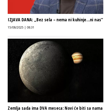
IZJAVA DANA: „Bez sela – nema ni kuhinje…ni nas“
15/08/2025 | 08:31
Zemlja sada ima DVA meseca: Novi će biti sa nama