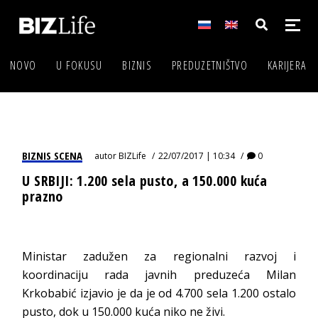
NOVO
U FOKUSU
BIZNIS
PREDUZETNIŠTVO
KARIJERA
BIZNIS SCENA
autor
BIZLife
22/07/2017 | 10:34
0
U SRBIJI: 1.200 sela pusto, a 150.000 kuća
prazno
Ministar zadužen za regionalni razvoj i
koordinaciju rada javnih preduzeća Milan
Krkobabić izjavio je da je od 4.700 sela 1.200 ostalo
pusto, dok u 150.000 kuća niko ne živi.