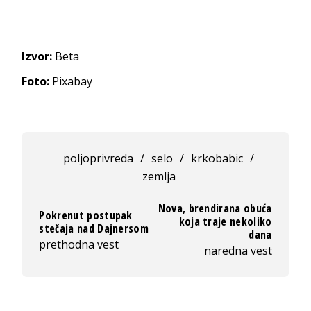
Izvor:
Beta
Foto:
Pixabay
poljoprivreda
/
selo
/
krkobabic
/
zemlja
Nova, brendirana obuća
Pokrenut postupak
koja traje nekoliko
stečaja nad Dajnersom
dana
prethodna vest
naredna vest