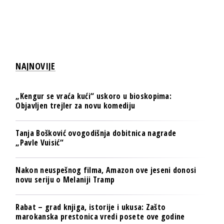
NAJNOVIJE
„Kengur se vraća kući“ uskoro u bioskopima:
Objavljen trejler za novu komediju
Tanja Bošković ovogodišnja dobitnica nagrade
„Pavle Vuisić“
Nakon neuspešnog filma, Amazon ove jeseni donosi
novu seriju o Melaniji Tramp
Rabat – grad knjiga, istorije i ukusa: Zašto
marokanska prestonica vredi posete ove godine