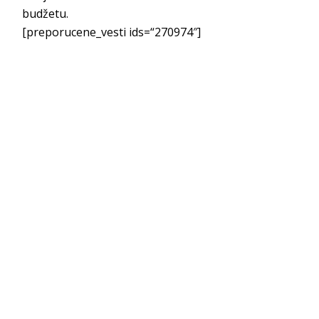
budžetu.
[preporucene_vesti ids=“270974″]