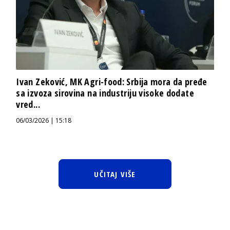
Ivan Zeković, MK Agri-food: Srbija mora da pređe
sa izvoza sirovina na industriju visoke dodate
vred...
06/03/2026 | 15:18
UČITAJ VIŠE