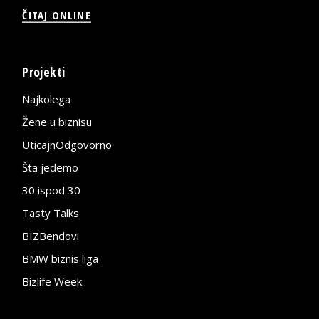
ČITAJ ONLINE
Projekti
Najkolega
Žene u biznisu
UticajnOdgovorno
Šta jedemo
30 ispod 30
Tasty Talks
BIZBendovi
BMW biznis liga
Bizlife Week