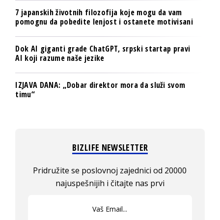
7 japanskih životnih filozofija koje mogu da vam
pomognu da pobedite lenjost i ostanete motivisani
Dok AI giganti grade ChatGPT, srpski startap pravi
AI koji razume naše jezike
IZJAVA DANA: „Dobar direktor mora da služi svom
timu“
BIZLIFE NEWSLETTER
Pridružite se poslovnoj zajednici od 20000
najuspešnijih i čitajte nas prvi