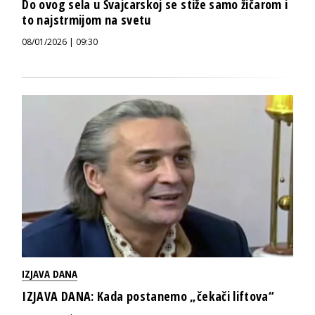
Do ovog sela u Švajcarskoj se stiže samo žičarom i
to najstrmijom na svetu
08/01/2026 | 09:30
IZJAVA DANA
IZJAVA DANA: Kada postanemo „čekači liftova“