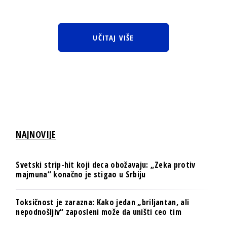
UČITAJ VIŠE
NAJNOVIJE
Svetski strip-hit koji deca obožavaju: „Zeka protiv
majmuna“ konačno je stigao u Srbiju
Toksičnost je zarazna: Kako jedan „briljantan, ali
nepodnošljiv“ zaposleni može da uništi ceo tim