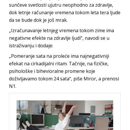
sunčeve svetlosti ujutru neophodno za zdravlje,
dok letnje računanje vremena tokom leta tera ljude
da se bude dok je još mrak.
„Izračunavanje letnjeg vremena tokom zime ima
negativne efekte na zdravlje ljudi“, navodi se u
istraživanju i dodaje:
„Pomeranje sata na proleće ima najnegativniji
efekat na cirkadijalni ritam. Tačnije, na fizičke,
psihološke i bihevioralne promene koje
doživljavamo tokom 24 sata“, piše Miror, a prenosi
N1.