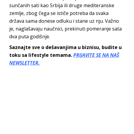
sunčanih sati kao Srbija ili druge mediteranske
zemlje, zbog čega se ističe potreba da svaka
država sama donese odluku i stane uz nju. Važno
je, naglašavaju naučnici, prekinuti pomeranje sata
dva puta godišnje.
Saznajte sve o dešavanjima u biznisu, budite u
toku sa lifestyle temama.
PRIJAVITE SE NA NAŠ
NEWSLETTER.