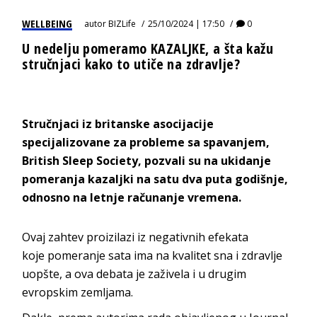
WELLBEING
autor
BIZLife
25/10/2024 | 17:50
0
U nedelju pomeramo KAZALJKE, a šta kažu
stručnjaci kako to utiče na zdravlje?
Stručnjaci iz britanske asocijacije
specijalizovane za probleme sa spavanjem,
British Sleep Society, pozvali su na ukidanje
pomeranja kazaljki na satu dva puta godišnje,
odnosno na letnje računanje vremena.
Ovaj zahtev proizilazi iz negativnih efekata
koje pomeranje sata ima na kvalitet sna i zdravlje
uopšte, a ova debata je zaživela i u drugim
evropskim zemljama.