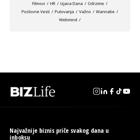
Filmovi
HR
Izjava Dana
Odrzime
Poslovne Vesti
Putovanja
Važno
Wannabe
Webmind
Najvažnije biznis priče svakog dana u
inboksu