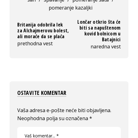
pomeranje kazaljki
Lončar otkrio šta će
Britanija odobrila lek
biti sa napuštenom
za Alchajmerovu bolest,
kovid bolnicom u
ali moraće da se plaća
Batajnici
prethodna vest
naredna vest
OSTAVITE KOMENTAR
Vaša adresa e-pošte neće biti objavljena.
Neophodna polja su označena
*