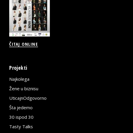
ČITAJ ONLINE
Projekti
Najkolega
Žene u biznisu
UticajnOdgovorno
Šta jedemo
30 ispod 30
Tasty Talks