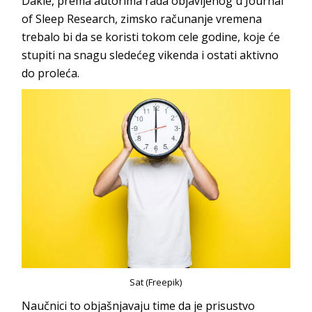
Dakle, prema autorima rada objavljenog u Journal
of Sleep Research, zimsko računanje vremena
trebalo bi da se koristi tokom cele godine, koje će
stupiti na snagu sledećeg vikenda i ostati aktivno
do proleća.
Sat (Freepik)
Naučnici to objašnjavaju time da je prisustvo