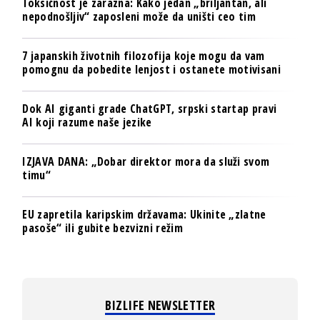
Toksičnost je zarazna: Kako jedan „briljantan, ali
nepodnošljiv“ zaposleni može da uništi ceo tim
7 japanskih životnih filozofija koje mogu da vam
pomognu da pobedite lenjost i ostanete motivisani
Dok AI giganti grade ChatGPT, srpski startap pravi
AI koji razume naše jezike
IZJAVA DANA: „Dobar direktor mora da služi svom
timu“
EU zapretila karipskim državama: Ukinite „zlatne
pasoše“ ili gubite bezvizni režim
BIZLIFE NEWSLETTER