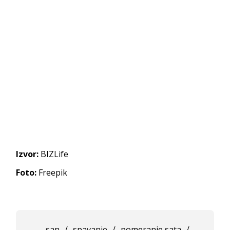
Izvor:
BIZLife
Foto:
Freepik
san
/
spavanje
/
pomeranje sata
/