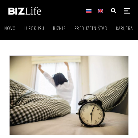
NOVO
U FOKUSU
BIZNIS
PREDUZETNIŠTVO
KARIJERA