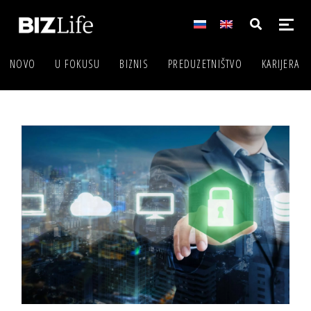
NOVO
U FOKUSU
BIZNIS
PREDUZETNIŠTVO
KARIJERA