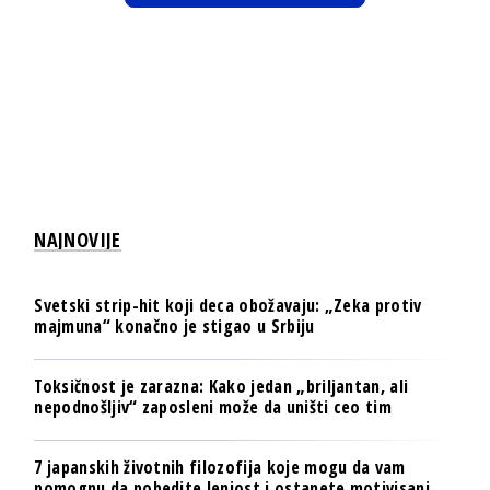
NAJNOVIJE
Svetski strip-hit koji deca obožavaju: „Zeka protiv
majmuna“ konačno je stigao u Srbiju
Toksičnost je zarazna: Kako jedan „briljantan, ali
nepodnošljiv“ zaposleni može da uništi ceo tim
7 japanskih životnih filozofija koje mogu da vam
pomognu da pobedite lenjost i ostanete motivisani