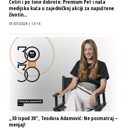
Četiri i po tone dobrote: Premium Pet i naša
medijska kuća u zajedničkoj akciji za napuštene
životin...
01/07/2026 | 13:14
„30 ispod 30“, Teodora Adamović: Ne posmatraj –
menjaj!