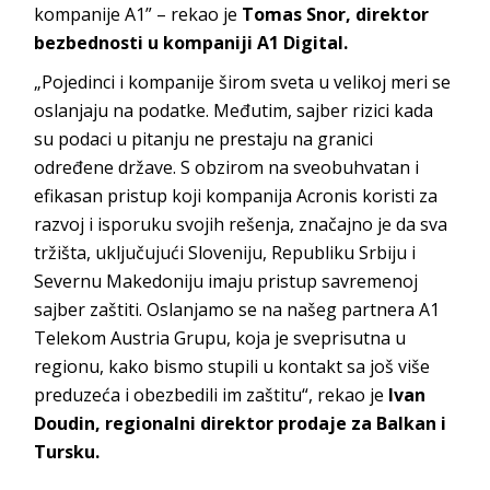
kompanije A1” – rekao je
Tomas Snor, direktor
bezbednosti u kompaniji A1 Digital.
„Pojedinci i kompanije širom sveta u velikoj meri se
oslanjaju na podatke. Međutim, sajber rizici kada
su podaci u pitanju ne prestaju na granici
određene države. S obzirom na sveobuhvatan i
efikasan pristup koji kompanija Acronis koristi za
razvoj i isporuku svojih rešenja, značajno je da sva
tržišta, uključujući Sloveniju, Republiku Srbiju i
Severnu Makedoniju imaju pristup savremenoj
sajber zaštiti. Oslanjamo se na našeg partnera A1
Telekom Austria Grupu, koja je sveprisutna u
regionu, kako bismo stupili u kontakt sa još više
preduzeća i obezbedili im zaštitu“, rekao je
Ivan
Doudin, regionalni direktor prodaje za Balkan i
Tursku.