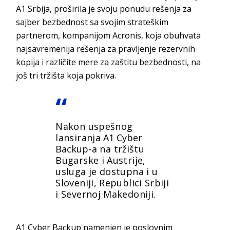
A1 Srbija, proširila je svoju ponudu rešenja za
sajber bezbednost sa svojim strateškim
partnerom, kompanijom Acronis, koja obuhvata
najsavremenija rešenja za pravljenje rezervnih
kopija i različite mere za zaštitu bezbednosti, na
još tri tržišta koja pokriva.
Nakon uspešnog
lansiranja
A1 Cyber
Backup
-a na tržištu
Bugarske i Austrije,
usluga je dostupna i u
Sloveniji, Republici Srbiji
i Severnoj Makedoniji.
A1 Cyber Backup namenjen je poslovnim