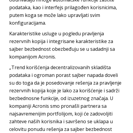
podataka, kao i interfejs prilagođen korisnicima,
putem koga se može lako upravljati svim
konfiguracijama.
Karakteristike usluge u pogledu pravljenja
rezervnih kopija i integrisane karakteristike za
sajber bezbednost obezbeđuju se u sadadnji sa
kompanijom Acronis.
„Trend korišćenja decentralizovanih skladišta
podataka i ogroman porast sajber napada doveli
su do toga da je posedovanje rešenja za pravljenje
rezervnih kopija koje je lako za korišćenje i sadrži
bezbednosne funkcije, od izuzetnog značaja. U
kompaniji Acronis smo pronašli partnera sa
najsavremenijim portfolijom, koji će zadovoljiti
zahteve naših korisnika i savršeno se uklapa u
celovitu ponudu rešenja za sajber bezbednost