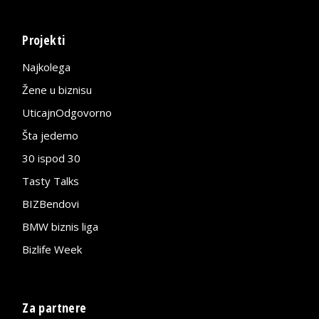
Projekti
Najkolega
Žene u biznisu
UticajnOdgovorno
Šta jedemo
30 ispod 30
Tasty Talks
BIZBendovi
BMW biznis liga
Bizlife Week
Za partnere