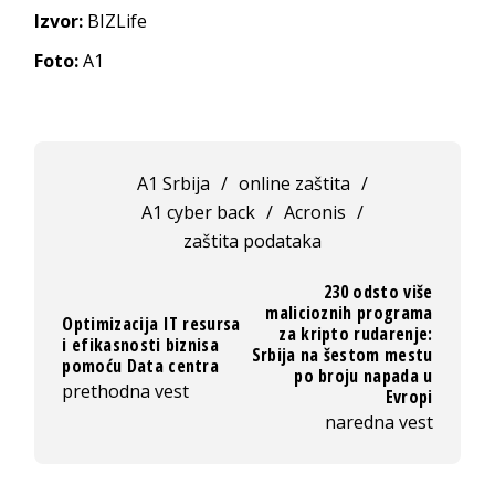
Izvor:
BIZLife
Foto:
A1
A1 Srbija
/
online zaštita
/
A1 cyber back
/
Acronis
/
zaštita podataka
230 odsto više
malicioznih programa
Optimizacija IT resursa
za kripto rudarenje:
i efikasnosti biznisa
Srbija na šestom mestu
pomoću Data centra
po broju napada u
prethodna vest
Evropi
naredna vest