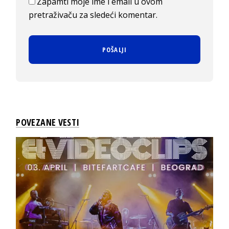
Zapamti moje ime i email u ovom
pretraživaču za sledeći komentar.
POVEZANE VESTI