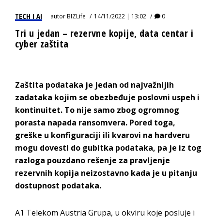
TECH I AI
autor
BIZLife
14/11/2022 | 13:02
0
Tri u jedan – rezervne kopije, data centar i
cyber zaštita
Zaštita podataka je jedan od najvažnijih
zadataka kojim se obezbeđuje poslovni uspeh i
kontinuitet. To nije samo zbog ogromnog
porasta napada ransomvera. Pored toga,
greške u konfiguraciji ili kvarovi na hardveru
mogu dovesti do gubitka podataka, pa je iz tog
razloga pouzdano rešenje za pravljenje
rezervnih kopija neizostavno kada je u pitanju
dostupnost podataka.
A1 Telekom Austria Grupa, u okviru koje posluje i