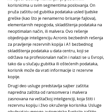
korisnicima u svim segmentima poslovanja. On
pruža zaštitu od gubitka podataka usled ljudske
greške (kao što je nenamerno brisanje fajlova),
elementarnih nepogoda, skladištenja podataka na
neoptimalan način, ili malvera. Ovo rešenje
objedinjuje inteligenciju Acronis bezbednih rešenja
za pravljenje rezervnih kopija i A1 bezbednog
skladištenja podataka u data centru, koji se
održava na profesionalan način i nalazi se u Evropi,
tako da u slučaju gubitka ili oštećenih podataka,
korisnik može da vrati informacije iz rezervne
kopije.
Drugi deo usluge predstavlja sajber zaštita:
napredna zaštita od ransomvera i malvera
zasnovana na veštačkoj inteligenciji, koja štiti i
rezervnu kopiju i živo okruženje korisnika. Usluge
obuhvataju mnoge automatske funkcije zaštite