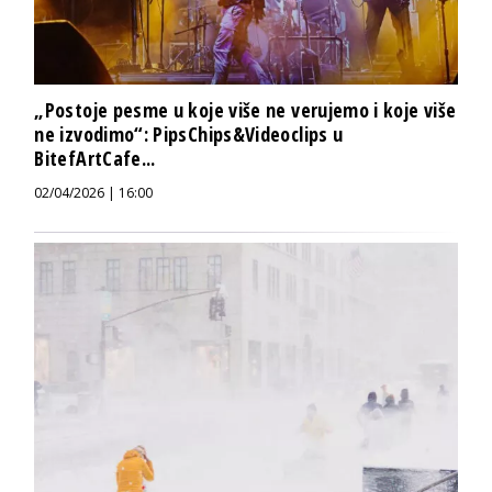
„Postoje pesme u koje više ne verujemo i koje više
ne izvodimo“: PipsChips&Videoclips u
BitefArtCafe...
02/04/2026 | 16:00