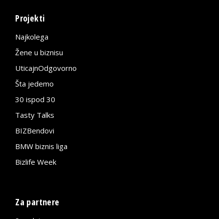
Projekti
Najkolega
Žene u biznisu
UticajnOdgovorno
Šta jedemo
30 ispod 30
Tasty Talks
BIZBendovi
BMW biznis liga
Bizlife Week
Za partnere