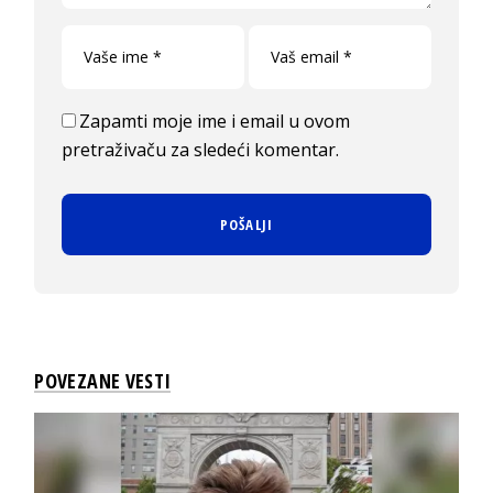
Zapamti moje ime i email u ovom
pretraživaču za sledeći komentar.
POVEZANE VESTI