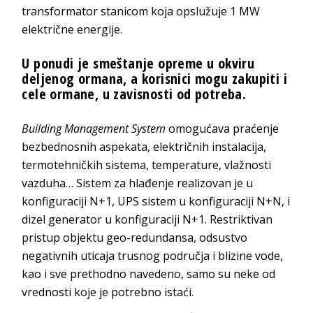
transformator stanicom koja opslužuje 1 MW
električne energije.
U ponudi je smeštanje opreme u okviru
deljenog ormana, a korisnici mogu zakupiti i
cele ormane, u zavisnosti od potreba.
Building Management System
omogućava praćenje
bezbednosnih aspekata, električnih instalacija,
termotehničkih sistema, temperature, vlažnosti
vazduha… Sistem za hlađenje realizovan je u
konfiguraciji N+1, UPS sistem u konfiguraciji N+N, i
dizel generator u konfiguraciji N+1. Restriktivan
pristup objektu geo-redundansa, odsustvo
negativnih uticaja trusnog područja i blizine vode,
kao i sve prethodno navedeno, samo su neke od
vrednosti koje je potrebno istaći.