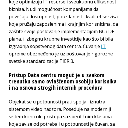
koje optimizuju IT resurse i sveukupnu efikasnost
biznisa. Nudi mogućnost kompanijama da
povećaju dostupnost, pouzdanost i kvalitet servisa
koje pružaju zaposlenima i krajnjim korisnicima, da
zaštite svoje poslovanje implementacijom BC i DR
plana, i izbegnu krupne investicije kao što bi bila
izgradnja sopstvenog data centra. Čuvanje
IT
opreme obezbeđeno je uz poštovanje rigorozne
svetske standardizacije TIER 3.
Pristup Data centru moguć je u svakom
trenutku samo ovlašćenom osoblju korisnika
i na osnovu strogih internih procedura
Objekat se u potpunosti prati spolja i iznutra
sistemom video nadzora. Poseduje najmoderniji
sistem kontrole pristupa sa specifičnim klasama
koje zavise od potreba i u potpunosti je čuvan, sa