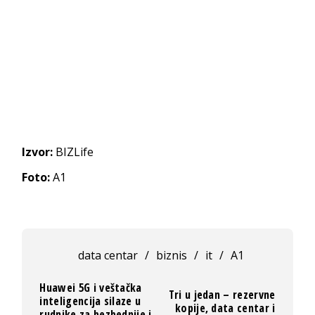
Izvor:
BIZLife
Foto:
A1
data centar
/
biznis
/
it
/
A1
Huawei 5G i veštačka
Tri u jedan – rezervne
inteligencija silaze u
kopije, data centar i
rudnike za bezbednije i