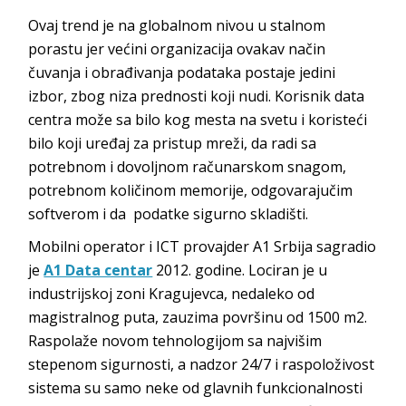
Ovaj trend je na globalnom nivou u stalnom
porastu jer većini organizacija ovakav način
čuvanja i obrađivanja podataka postaje jedini
izbor, zbog niza prednosti koji nudi. Korisnik data
centra može sa bilo kog mesta na svetu i koristeći
bilo koji uređaj za pristup mreži, da radi sa
potrebnom i dovoljnom računarskom snagom,
potrebnom količinom memorije, odgovarajučim
softverom i da podatke sigurno skladišti.
Mobilni operator i ICT provajder A1 Srbija sagradio
je
A1 Data centar
2012. godine. Lociran je u
industrijskoj zoni Kragujevca, nedaleko od
magistralnog puta, zauzima površinu od 1500 m2.
Raspolaže novom tehnologijom sa najvišim
stepenom sigurnosti, a nadzor 24/7 i raspoloživost
sistema su samo neke od glavnih funkcionalnosti