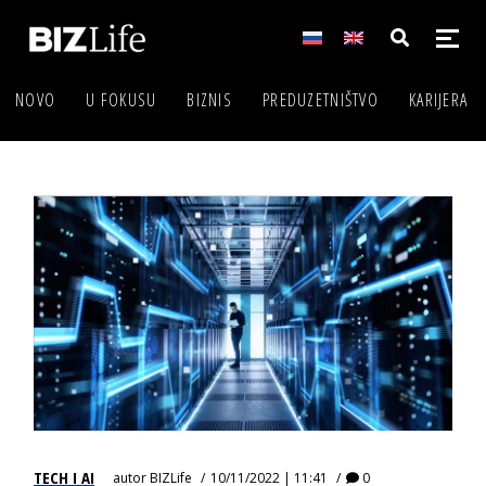
NOVO
U FOKUSU
BIZNIS
PREDUZETNIŠTVO
KARIJERA
TECH I AI
autor
BIZLife
10/11/2022 | 11:41
0