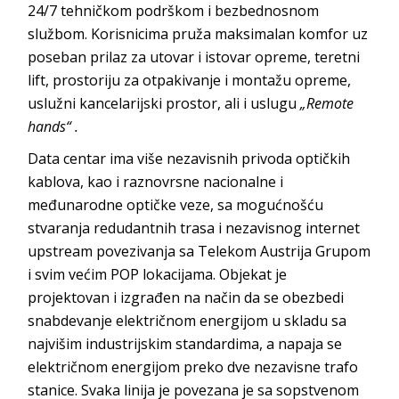
24/7 tehničkom podrškom i bezbednosnom
službom. Korisnicima pruža maksimalan komfor uz
poseban prilaz za utovar i istovar opreme, teretni
lift, prostoriju za otpakivanje i montažu opreme,
uslužni kancelarijski prostor, ali i uslugu
„Remote
hands“ .
Data centar ima više nezavisnih privoda optičkih
kablova, kao i raznovrsne nacionalne i
međunarodne optičke veze, sa mogućnošću
stvaranja redudantnih trasa i nezavisnog internet
upstream povezivanja sa Telekom Austrija Grupom
i svim većim POP lokacijama. Objekat je
projektovan i izgrađen na način da se obezbedi
snabdevanje električnom energijom u skladu sa
najvišim industrijskim standardima, a napaja se
električnom energijom preko dve nezavisne trafo
stanice. Svaka linija je povezana je sa sopstvenom