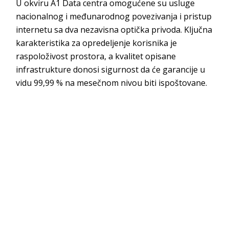
U okviru A1 Data centra omogućene su usluge
nacionalnog i međunarodnog povezivanja i pristup
internetu sa dva nezavisna optička privoda. Ključna
karakteristika za opredeljenje korisnika je
raspoloživost prostora, a kvalitet opisane
infrastrukture donosi sigurnost da će garancije u
vidu 99,99 % na mesečnom nivou biti ispoštovane.