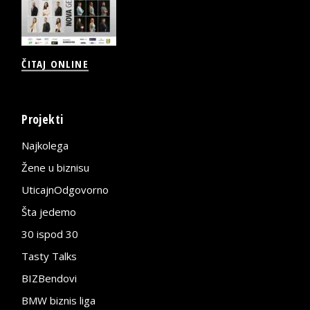
ČITAJ ONLINE
Projekti
Najkolega
Žene u biznisu
UticajnOdgovorno
Šta jedemo
30 ispod 30
Tasty Talks
BIZBendovi
BMW biznis liga