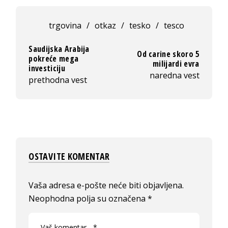
trgovina
/
otkaz
/
tesko
/
tesco
Saudijska Arabija
Od carine skoro 5
pokreće mega
milijardi evra
investiciju
naredna vest
prethodna vest
OSTAVITE KOMENTAR
Vaša adresa e-pošte neće biti objavljena.
Neophodna polja su označena
*