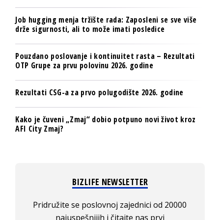
Job hugging menja tržište rada: Zaposleni se sve više
drže sigurnosti, ali to može imati posledice
Pouzdano poslovanje i kontinuitet rasta – Rezultati
OTP Grupe za prvu polovinu 2026. godine
Rezultati CSG-a za prvo polugodište 2026. godine
Kako je čuveni „Zmaj“ dobio potpuno novi život kroz
AFI City Zmaj?
BIZLIFE NEWSLETTER
Pridružite se poslovnoj zajednici od 20000
najuspešnijih i čitajte nas prvi