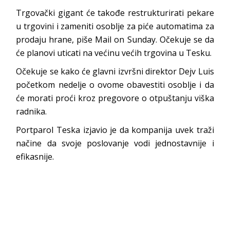
Trgovački gigant će takođe restrukturirati pekare
u trgovini i zameniti osoblje za piće automatima za
prodaju hrane, piše Mail on Sunday. Očekuje se da
će planovi uticati na većinu većih trgovina u Tesku.
Očekuje se kako će glavni izvršni direktor Dejv Luis
početkom nedelje o ovome obavestiti osoblje i da
će morati proći kroz pregovore o otpuštanju viška
radnika.
Portparol Teska izjavio je da kompanija uvek traži
načine da svoje poslovanje vodi jednostavnije i
efikasnije.