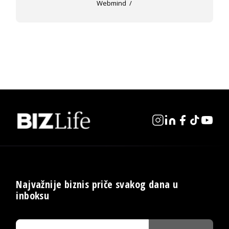
Webmind
Najvažnije biznis priče svakog dana u
inboksu