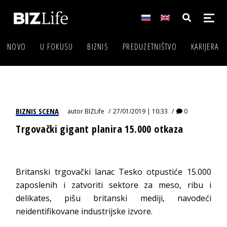
NOVO
U FOKUSU
BIZNIS
PREDUZETNIŠTVO
KARIJERA
BIZNIS SCENA
autor
BIZLife
27/01/2019 | 10:33
0
Trgovački gigant planira 15.000 otkaza
Britanski trgovački lanac Tesko otpustiće 15.000
zaposlenih i zatvoriti sektore za meso, ribu i
delikates, pišu britanski mediji, navodeći
neidentifikovane industrijske izvore.