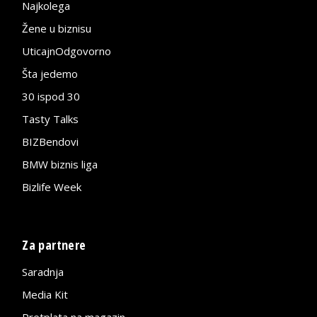
Najkolega
Žene u biznisu
UticajnOdgovorno
Šta jedemo
30 ispod 30
Tasty Talks
BIZBendovi
BMW biznis liga
Bizlife Week
Za partnere
Saradnja
Media Kit
Pretplata na magazin