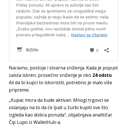
Naravno, postoje i stvarna sniženja. Kada je popust
zaista iskren, prosečno sniženje je oko
24 odsto
.
Ali da bi kupci to iskoristili, potrebno je malo više
pripreme.
„Kupac mora da bude aktivan. Mnogi trgovci se
oslanjaju na to da će ljudi u žurbi kupiti sve što
izgleda kao dobra ponuda“, objašnjava analitičar
Čip Lupo iz WalletHub-a.