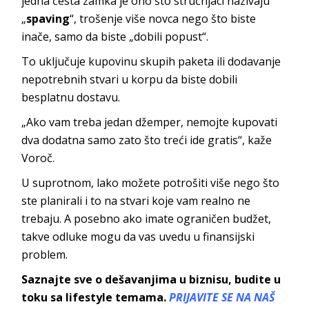
jedna česta zamka je ono što stručnjaci nazivaju
„
spaving
“, trošenje više novca nego što biste
inače, samo da biste „dobili popust“.
To uključuje kupovinu skupih paketa ili dodavanje
nepotrebnih stvari u korpu da biste dobili
besplatnu dostavu.
„Ako vam treba jedan džemper, nemojte kupovati
dva dodatna samo zato što treći ide gratis“, kaže
Voroč.
U suprotnom, lako možete potrošiti više nego što
ste planirali i to na stvari koje vam realno ne
trebaju. A posebno ako imate ograničen budžet,
takve odluke mogu da vas uvedu u finansijski
problem.
Saznajte sve o dešavanjima u biznisu, budite u
toku sa lifestyle temama.
PRIJAVITE SE NA NAŠ