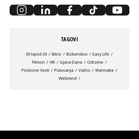
TAGOVI
30 Ispod 30
Bitno
Bizbendovi
Easy Life
Filmovi
HR
Izjava Dana
Odrzime
Poslovne Vesti
Putovanja
Važno
Wannabe
Webmind