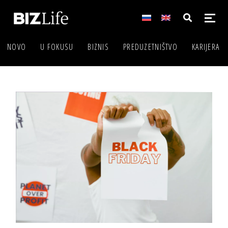
NOVO
U FOKUSU
BIZNIS
PREDUZETNIŠTVO
KARIJERA