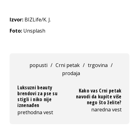
Izvor:
BIZLife/K. J.
Foto:
Unsplash
popusti
/
Crni petak
/
trgovina
/
prodaja
Luksuzni beauty
Kako vas Crni petak
brendovi za pse su
navodi da kupite više
stigli i niko nije
nego što želite?
iznenađen
naredna vest
prethodna vest