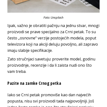
Foto: Unsplash
Ipak, važno je obratiti pažnju na jednu stvar, mnogi
proizvodi se prave specijalno za Crni petak. To su
često „osnovne“ verzije postojećih modela, poput
televizora koji na akciji deluju povoljno, ali zapravo
imaju slabije specifikacije.
Zato stručnjaci savetuju: proverite model, godinu
proizvodnje, recenzije i da li zaista nudi ono što
vam treba.
Pazite na zamke Crnog petka
Iako se Crni petak promoviše kao dan najvećih
popusta, nisu svi proizvodi tada najpovoljniji. Još