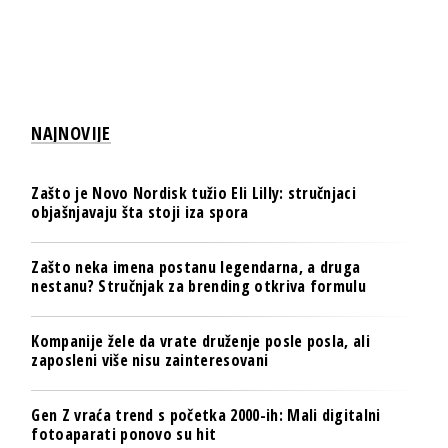
NAJNOVIJE
Zašto je Novo Nordisk tužio Eli Lilly: stručnjaci
objašnjavaju šta stoji iza spora
Zašto neka imena postanu legendarna, a druga
nestanu? Stručnjak za brending otkriva formulu
Kompanije žele da vrate druženje posle posla, ali
zaposleni više nisu zainteresovani
Gen Z vraća trend s početka 2000-ih: Mali digitalni
fotoaparati ponovo su hit