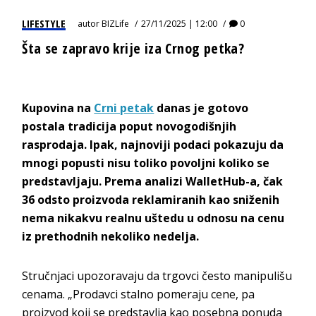
LIFESTYLE
autor
BIZLife
27/11/2025 | 12:00
0
Šta se zapravo krije iza Crnog petka?
Kupovina na
Crni petak
danas je gotovo
postala tradicija poput novogodišnjih
rasprodaja. Ipak, najnoviji podaci pokazuju da
mnogi popusti nisu toliko povoljni koliko se
predstavljaju. Prema analizi WalletHub-a, čak
36 odsto proizvoda reklamiranih kao sniženih
nema nikakvu realnu uštedu u odnosu na cenu
iz prethodnih nekoliko nedelja.
Stručnjaci upozoravaju da trgovci često manipulišu
cenama. „Prodavci stalno pomeraju cene, pa
proizvod koji se predstavlja kao posebna ponuda