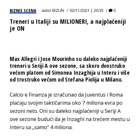
BIZNIS SCENA
autor
BIZLife
02/11/2021 | 20:35
0
Treneri u Italiji su MILIONERI, a najplaćeniji
je ON
Max Allegri i Jose Mourinho su daleko najplaćeniji
treneri u Seriji A ove sezone, sa skoro dvostruko
većom platom od Simonea Inzaghija u Interu i više
od trostruko većom od Stefana Piolija u Milanu.
Calcio e Finanza je izračunao da Juventus i Roma
plaćaju svojim taktičarima oko 7 miliona evra po
sezoni neto. Oni su daleko najplaćeniji u Seriji A
ove sezone budući da je Inzaghi na trećem mestu u
Interu sa „samo“ 4 miliona.