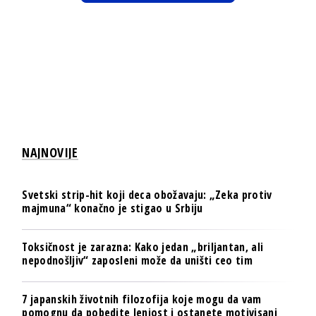
NAJNOVIJE
Svetski strip-hit koji deca obožavaju: „Zeka protiv
majmuna“ konačno je stigao u Srbiju
Toksičnost je zarazna: Kako jedan „briljantan, ali
nepodnošljiv“ zaposleni može da uništi ceo tim
7 japanskih životnih filozofija koje mogu da vam
pomognu da pobedite lenjost i ostanete motivisani