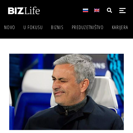
NOVO
U FOKUSU
BIZNIS
PREDUZETNIŠTVO
KARIJERA