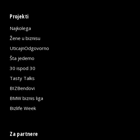
Projekti
Najkolega
Žene u biznisu
UticajnOdgovorno
Šta jedemo
30 ispod 30
Tasty Talks
BIZBendovi
BMW biznis liga
Bizlife Week
Za partnere