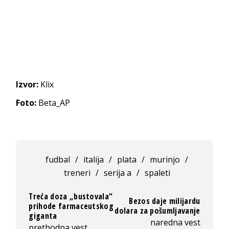
Izvor:
Klix
Foto:
Beta_AP
fudbal
/
italija
/
plata
/
murinjo
/
treneri
/
serija a
/
spaleti
Treća doza „bustovala“
Bezos daje milijardu
prihode farmaceutskog
dolara za pošumljavanje
giganta
naredna vest
prethodna vest