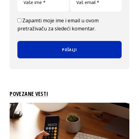
Zapamti moje ime i email u ovom
pretraživaču za sledeći komentar.
POVEZANE VESTI