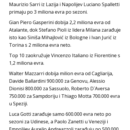
Maurizio Sarri iz Lazija i Napolijev Luciano Spalletti
primaju po 3 miliona evra po sezoni.
Gian Piero Gasperini dobija 2,2 miliona evra od
Atalante, dok Stefano Pioli iz lidera Milana zarađuje
isto kao Siniša Mihajlović iz Bologne i Ivan Jurić iz
Torina s 2 miliona evra neto.
Top 10 zaokružuje Vincenzo Italiano iz Fiorentine s
1,2 miliona evra.
Walter Mazzarri dobija milion evra od Cagliarija,
Davide Ballardini 900.000 za Genovu, Alessio
Dionisi 800.000 za Sassuolo, Roberto D`Aversa
750.000 za Sampdoriju i Thiago Motta 700.000 evra
u Speziji.
Luca Gotti zarađuje samo 600.000 evra neto po
sezoni za Udinese, a Paolo Zanetti u Veneziji i
Empolijev Aurelio Andreazzoli zarađuju po 500.000