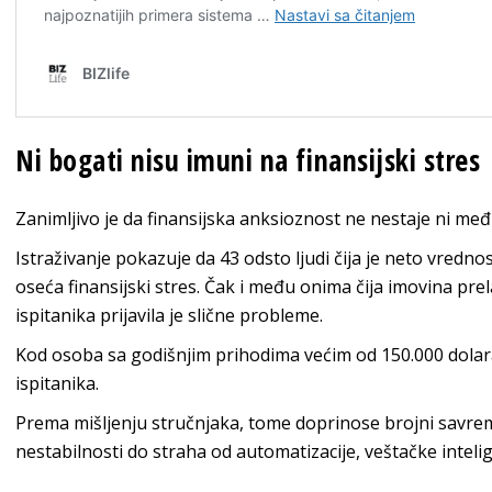
Ni bogati nisu imuni na finansijski stres
Zanimljivo je da finansijska anksioznost ne nestaje ni me
Istraživanje pokazuje da 43 odsto ljudi čija je neto vrednos
oseća finansijski stres. Čak i među onima čija imovina pre
ispitanika prijavila je slične probleme.
Kod osoba sa godišnjim prihodima većim od 150.000 dolara
ispitanika.
Prema mišljenju stručnjaka, tome doprinose brojni savreme
nestabilnosti do straha od automatizacije, veštačke intelig