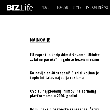
NOVO
U FOKUSU
BIZNIS
PREDUZETNIŠTVO
IZJAVA DANA
BIZNIS SCENA
VIDEO
REAL ESTATE
IZJAVA DANA
BIZNIS SCENA
BREND I KOMUNIKACI
VIDEO
REAL ESTATE
ESG & ENERGY
NAJNOVIJE
BREND I KOMUNIKACI
BANKE
ESG & ENERGY
OSIGURANJE
EU zapretila karipskim državama: Ukinite
BANKE
„zlatne pasoše“ ili gubite bezvizni režim
TECH I AI
OSIGURANJE
BIZNIS & SPORT
Ko navija za 40 stepeni? Biznisi kojima je
TECH I AI
toplotni talas najbolja reklama
PULS REGIONA
BIZNIS & SPORT
NOVO NA RAFU
Ovo su najgledaniji filmovi na striming
PULS REGIONA
platformama u 2026. godini
NOVO NA RAFU
Holivudska bioskopska renesansa: Četiri