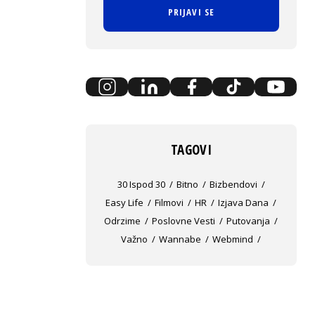
PRIJAVI SE
TAGOVI
30 Ispod 30
Bitno
Bizbendovi
Easy Life
Filmovi
HR
Izjava Dana
Odrzime
Poslovne Vesti
Putovanja
Važno
Wannabe
Webmind