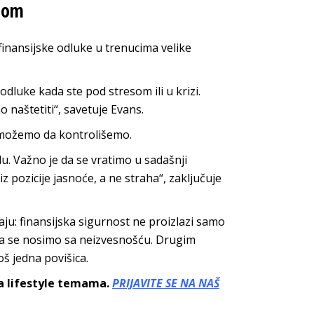
esom
finansijske odluke u trenucima velike
odluke kada ste pod stresom ili u krizi.
naštetiti“, savetuje Evans.
 možemo da kontrolišemo.
u. Važno je da se vratimo u sadašnji
 pozicije jasnoće, a ne straha“, zaključuje
ju: finansijska sigurnost ne proizlazi samo
 da se nosimo sa neizvesnošću. Drugim
oš jedna povišica.
sa lifestyle temama.
PRIJAVITE SE NA NAŠ