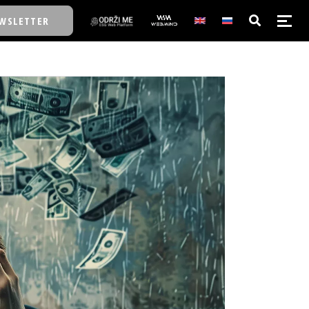
WSLETTER
E/SCHOOL
E/SCHOOL
A
A