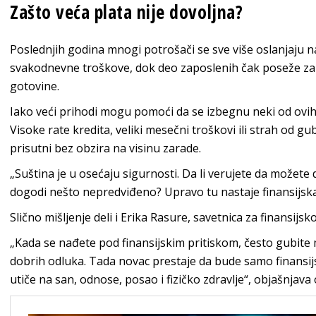
Zašto veća plata nije dovoljna?
Poslednjih godina mnogi potrošači se sve više oslanjaju na
svakodnevne troškove, dok deo zaposlenih čak poseže z
gotovine.
Iako veći prihodi mogu pomoći da se izbegnu neki od ovih
Visoke rate kredita, veliki mesečni troškovi ili strah od 
prisutni bez obzira na visinu zarade.
„Suština je u osećaju sigurnosti. Da li verujete da možete d
dogodi nešto nepredviđeno? Upravo tu nastaje finansijska
Slično mišljenje deli i Erika Rasure, savetnica za finansijsko
„Kada se nađete pod finansijskim pritiskom, često gubit
dobrih odluka. Tada novac prestaje da bude samo finansijs
utiče na san, odnose, posao i fizičko zdravlje“, objašnjava