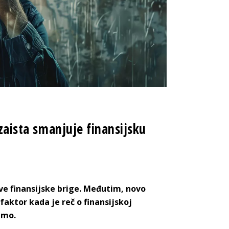
 zaista smanjuje finansijsku
ve finansijske brige. Međutim, novo
faktor kada je reč o finansijskoj
emo.