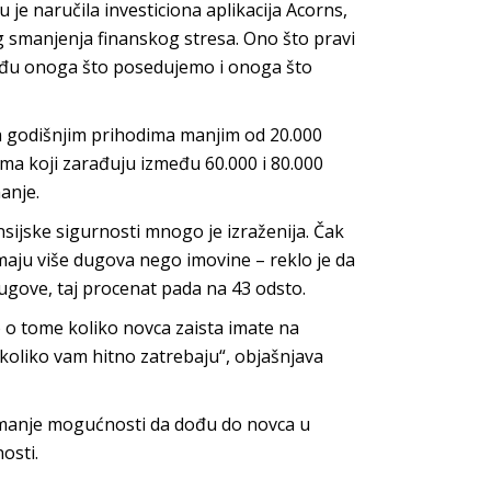
e naručila investiciona aplikacija Acorns,
 smanjenja finanskog stresa. Ono što pravi
među onoga što posedujemo i onoga što
 sa godišnjim prihodima manjim od 20.000
ima koji zarađuju između 60.000 i 80.000
anje.
sijske sigurnosti mnogo je izraženija. Čak
imaju više dugova nego imovine – reklo je da
gove, taj procenat pada na 43 odsto.
 o tome koliko novca zaista imate na
ukoliko vam hitno zatrebaju“, objašnjava
manje mogućnosti da dođu do novca u
osti.