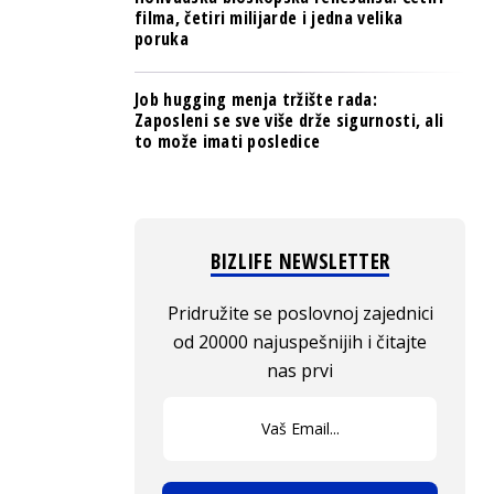
filma, četiri milijarde i jedna velika
poruka
Job hugging menja tržište rada:
Zaposleni se sve više drže sigurnosti, ali
to može imati posledice
BIZLIFE NEWSLETTER
Pridružite se poslovnoj zajednici
od 20000 najuspešnijih i čitajte
nas prvi