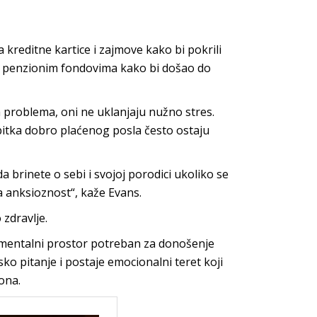
 kreditne kartice i zajmove kako bi pokrili
a penzionim fondovima kako bi došao do
 problema, oni ne uklanjaju nužno stres.
gubitka dobro plaćenog posla često ostaju
a brinete o sebi i svojoj porodici ukoliko se
 anksioznost“, kaže Evans.
 zdravlje.
e mentalni prostor potreban za donošenje
ko pitanje i postaje emocionalni teret koji
 ona.