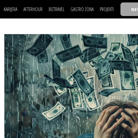
KARIJERA
AFTERHOUR
BIZTRAVEL
GASTRO ZONA
PROJEKTI
NE
POSAO
FILM I SCENA
NAJKOLEGA
LJUDI (HR)
KNJIGE
TASTY TALKS
POSAO
FILM I SCENA
NAJKOLEGA
JE
MOJ UGAO
AUTO SVET
30 ISPOD 30
LJUDI (HR)
KNJIGE
TASTY TALKS
USAVRŠAVANJE
STIL
BACK TO OFFIC
JE
MOJ UGAO
AUTO SVET
30 ISPOD 30
KNOW-HOW
WELLBEING
BIZBENDOVI
USAVRŠAVANJE
STIL
BACK TO OFFIC
BIZKOLEGIJUM
KNOW-HOW
WELLBEING
BIZBENDOVI
BMW BIZNIS LIG
BIZKOLEGIJUM
BIZLIFE WEEK
BMW BIZNIS LIG
IZJAVA GODINE
BIZLIFE WEEK
IZJAVA GODINE