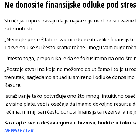
Ne donosite finansijske odluke pod str
Stručnjaci upozoravaju da je najvažnije ne donositi važne 
zabrinutosti.
„Nemojte premeštati novac niti donositi velike finansijske 
Takve odluke su često kratkoročne i mogu vam dugoročno 
Umesto toga, preporuka je da se fokusiramo na ono što
„Postoje stvari na koje ne možemo da utičemo i to je u red
trenutak, sagledamo situaciju smireno i odluke donosimo iz
Rasure.
Istraživanje tako potvrđuje ono što mnogi intuitivno oseća
iz visine plate, već iz osećaja da imamo dovoljno resursa
rečima, mirniji san često donosi finansijska rezerva, a ne j
Saznajte sve o dešavanjima u biznisu, budite u toku 
NEWSLETTER