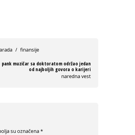
arada
/
finansije
e pank muzičar sa doktoratom održao jedan
od najboljih govora o karijeri
naredna vest
olja su označena
*