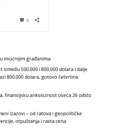
đu imućnijim građanima.
t između 500.000 i 800.000 dolara i dalje
lazi 800.000 dolara, gotovo četvrtina
, finansijsku anksioznost oseća 26 odsto
ni izazovi – od ratova i geopolitičke
encije, otpuštanja i rasta cena.