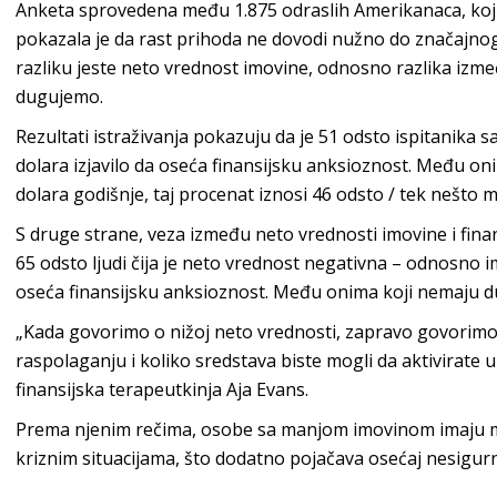
Anketa sprovedena među 1.875 odraslih Amerikanaca, koju j
pokazala je da rast prihoda ne dovodi nužno do značajnog
razliku jeste neto vrednost imovine, odnosno razlika iz
dugujemo.
Rezultati istraživanja pokazuju da je 51 odsto ispitanika
dolara izjavilo da oseća finansijsku anksioznost. Među on
dolara godišnje, taj procenat iznosi 46 odsto / tek nešto m
S druge strane, veza između neto vrednosti imovine i finan
65 odsto ljudi čija je neto vrednost negativna – odnosno 
oseća finansijsku anksioznost. Među onima koji nemaju du
„Kada govorimo o nižoj neto vrednosti, zapravo govorimo
raspolaganju i koliko sredstava biste mogli da aktivirate 
finansijska terapeutkinja Aja Evans.
Prema njenim rečima, osobe sa manjom imovinom imaju 
kriznim situacijama, što dodatno pojačava osećaj nesigurn