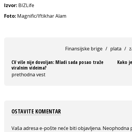
Izvor:
BIZLife
Foto:
Magnific/Iftikhar Alam
Finansijske brige
/
plata
/
z
CV više nije dovoljan: Mladi sada posao traže
Kako j
viralnim videima?
prethodna vest
OSTAVITE KOMENTAR
Vaša adresa e-pošte neće biti objavljena.
Neophodna p