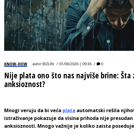
KNOW-HOW
autor
BIZLife
01/06/2026 | 09:36
0
Nije plata ono što nas najviše brine: Šta
anksioznost?
Mnogi veruju da bi veća
plata
automatski rešila njiho
istraživanje pokazuje da visina prihoda nije presudan 
anksioznosti. Mnogo važnije je koliko zaista poseduj