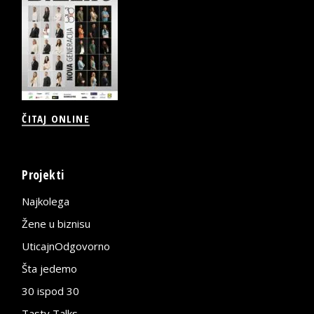
ČITAJ ONLINE
Projekti
Najkolega
Žene u biznisu
UticajnOdgovorno
Šta jedemo
30 ispod 30
Tasty Talks