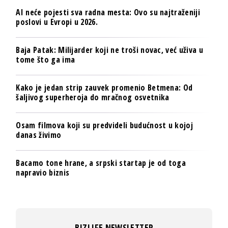
AI neće pojesti sva radna mesta: Ovo su najtraženiji
poslovi u Evropi u 2026.
Baja Patak: Milijarder koji ne troši novac, već uživa u
tome što ga ima
Kako je jedan strip zauvek promenio Betmena: Od
šaljivog superheroja do mračnog osvetnika
Osam filmova koji su predvideli budućnost u kojoj
danas živimo
Bacamo tone hrane, a srpski startap je od toga
napravio biznis
BIZLIFE NEWSLETTER