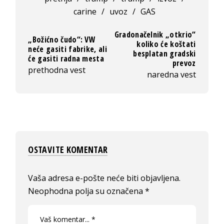
carine
/
uvoz
/
GAS
Gradonačelnik „otkrio“
„Božićno čudo“: VW
koliko će koštati
neće gasiti fabrike, ali
besplatan gradski
će gasiti radna mesta
prevoz
prethodna vest
naredna vest
OSTAVITE KOMENTAR
Vaša adresa e-pošte neće biti objavljena.
Neophodna polja su označena
*