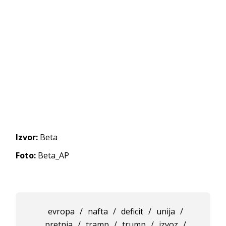
Izvor:
Beta
Foto:
Beta_AP
evropa
/
nafta
/
deficit
/
unija
/
pretnja
/
tramp
/
trump
/
izvoz
/