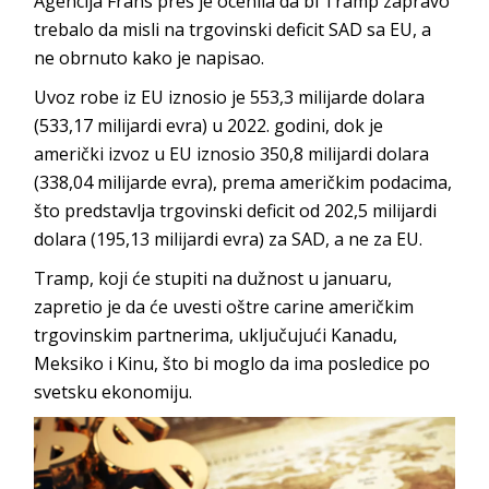
Agencija Frans pres je ocenila da bi Tramp zapravo
trebalo da misli na trgovinski deficit SAD sa EU, a
ne obrnuto kako je napisao.
Uvoz robe iz EU iznosio je 553,3 milijarde dolara
(533,17 milijardi evra) u 2022. godini, dok je
američki izvoz u EU iznosio 350,8 milijardi dolara
(338,04 milijarde evra), prema američkim podacima,
što predstavlja trgovinski deficit od 202,5 ​​milijardi
dolara (195,13 milijardi evra) za SAD, a ne za EU.
Tramp, koji će stupiti na dužnost u januaru,
zapretio je da će uvesti oštre carine američkim
trgovinskim partnerima, uključujući Kanadu,
Meksiko i Kinu, što bi moglo da ima posledice po
svetsku ekonomiju.