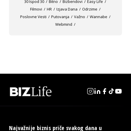
30 Ispod 30
Bitno
Bizbendovi
Easy Life
Filmovi
HR
Izjava Dana
Odrzime
Poslovne Vesti
Putovanja
Važno
Wannabe
Webmind
Najvažnije biznis priče svakog dana u