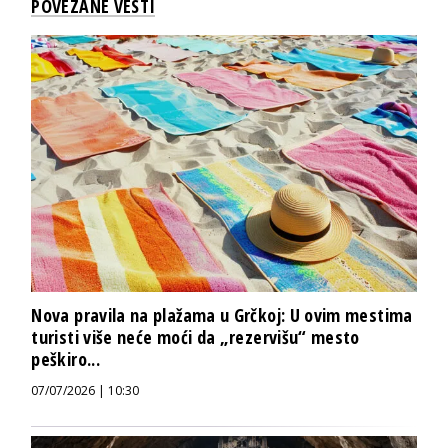
POVEZANE VESTI
Nova pravila na plažama u Grčkoj: U ovim mestima
turisti više neće moći da „rezervišu“ mesto
peškiro...
07/07/2026 | 10:30