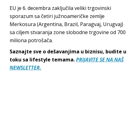
EU je 6. decembra zaključila veliki trgovinski
sporazum sa četiri južnoameričke zemlje
Merkosura (Argentina, Brazil, Paragvaj, Urugvaj)
sa ciljem stvaranja zone slobodne trgovine od 700
miliona potrošača.
Saznajte sve o dešavanjima u biznisu, budite u
toku sa lifestyle temama.
PRIJAVITE SE NA NAŠ
NEWSLETTER.