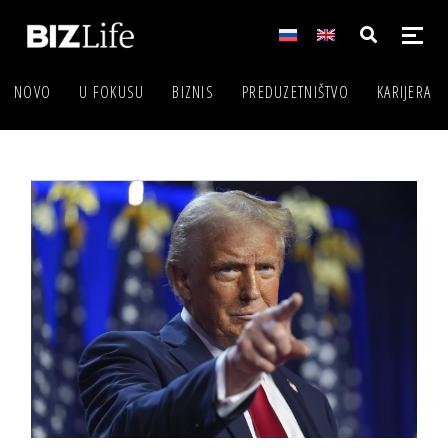
NOVO
U FOKUSU
BIZNIS
PREDUZETNIŠTVO
KARIJERA