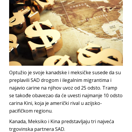
Optužio je svoje kanadske i meksičke susede da su
preplavili SAD drogom i ilegalnim migrantima i
najavio carine na njihov uvoz od 25 odsto. Tramp
se takođe obavezao da će uvesti najmanje 10 odsto
carina Kini, koja je američki rival u azijsko-
pacifičkom regionu.
Kanada, Meksiko i Kina predstavljaju tri najveća
trgovinska partnera SAD.