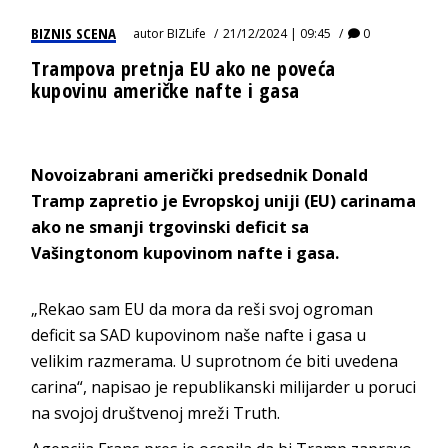
BIZNIS SCENA
autor
BIZLife
21/12/2024 | 09:45
0
Trampova pretnja EU ako ne poveća
kupovinu američke nafte i gasa
Novoizabrani američki predsednik Donald
Tramp zapretio je Evropskoj uniji (EU) carinama
ako ne smanji trgovinski deficit sa
Vašingtonom kupovinom nafte i gasa.
„Rekao sam EU da mora da reši svoj ogroman
deficit sa SAD kupovinom naše nafte i gasa u
velikim razmerama. U suprotnom će biti uvedena
carina“, napisao je republikanski milijarder u poruci
na svojoj društvenoj mreži Truth.