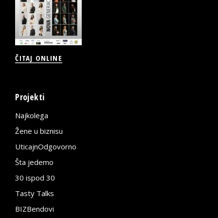
ČITAJ ONLINE
Projekti
Najkolega
Žene u biznisu
UticajnOdgovorno
Šta jedemo
30 ispod 30
Tasty Talks
BIZBendovi