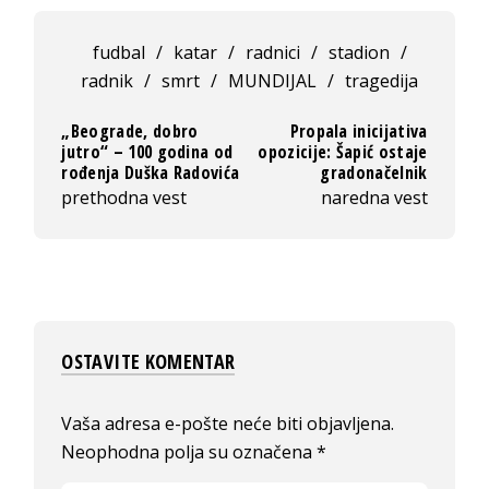
fudbal
/
katar
/
radnici
/
stadion
/
radnik
/
smrt
/
MUNDIJAL
/
tragedija
„Beograde, dobro
Propala inicijativa
jutro“ – 100 godina od
opozicije: Šapić ostaje
rođenja Duška Radovića
gradonačelnik
prethodna vest
naredna vest
OSTAVITE KOMENTAR
Vaša adresa e-pošte neće biti objavljena.
Neophodna polja su označena
*