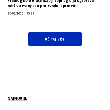
Predlog EU o klasifikaciji sojinog ulja ugrožava
održivu evropsku proizvodnju proteina
20/02/2026 | 15:29
UČITAJ VIŠE
NAJNOVIJE