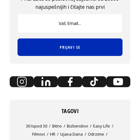
najuspešnijih i čitajte nas prvi
PRIJAVI SE
TAGOVI
30 Ispod 30
Bitno
Bizbendovi
Easy Life
Filmovi
HR
Izjava Dana
Odrzime