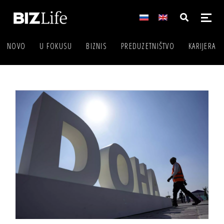
NOVO
U FOKUSU
BIZNIS
PREDUZETNIŠTVO
KARIJERA