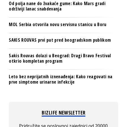
Od polja nane do žvakaće gume: Kako Mars gradi
održiviji lanac snabdevanja
MOL Serbia otvorila novu servisnu stanicu u Boru
SAKIS ROUVAS prvi put pred beogradskom publikom
Sakis Rouvas dolazi u Beograd: Dragi Bravo Festival
otkrio kompletan program
Leto bez neprijatnih iznenađenja: Kako reagovati na
prve simptome urinarne infekcije
BIZLIFE NEWSLETTER
Pridružite se poslovnoj zajednici od 20000