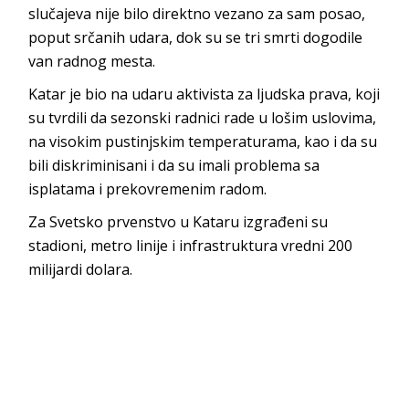
slučajeva nije bilo direktno vezano za sam posao,
poput srčanih udara, dok su se tri smrti dogodile
van radnog mesta.
Katar je bio na udaru aktivista za ljudska prava, koji
su tvrdili da sezonski radnici rade u lošim uslovima,
na visokim pustinjskim temperaturama, kao i da su
bili diskriminisani i da su imali problema sa
isplatama i prekovremenim radom.
Za Svetsko prvenstvo u Kataru izgrađeni su
stadioni, metro linije i infrastruktura vredni 200
milijardi dolara.