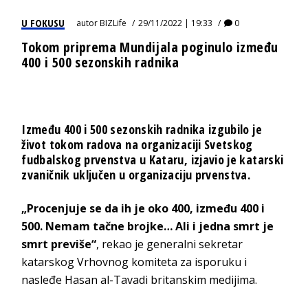
U FOKUSU
autor
BIZLife
29/11/2022 | 19:33
0
Tokom priprema Mundijala poginulo između
400 i 500 sezonskih radnika
Između 400 i 500 sezonskih radnika izgubilo je
život tokom radova na organizaciji Svetskog
fudbalskog prvenstva u Kataru, izjavio je katarski
zvaničnik uključen u organizaciju prvenstva.
„Procenjuje se da ih je oko 400, između 400 i
500. Nemam tačne brojke… Ali i jedna smrt je
smrt previše“
, rekao je generalni sekretar
katarskog Vrhovnog komiteta za isporuku i
nasleđe Hasan al-Tavadi britanskim medijima.