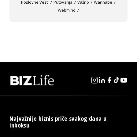
Poslovne Vesti
Putovanja
Važno
Wannabe
Webmind
Najvažnije biznis priče svakog dana u
inboksu