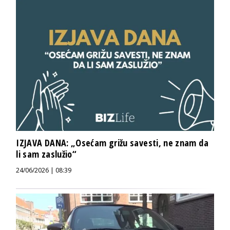
IZJAVA DANA: „Osećam grižu savesti, ne znam da
li sam zaslužio“
24/06/2026 | 08:39