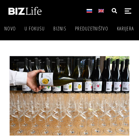
NOVO
U FOKUSU
BIZNIS
PREDUZETNIŠTVO
KARIJERA