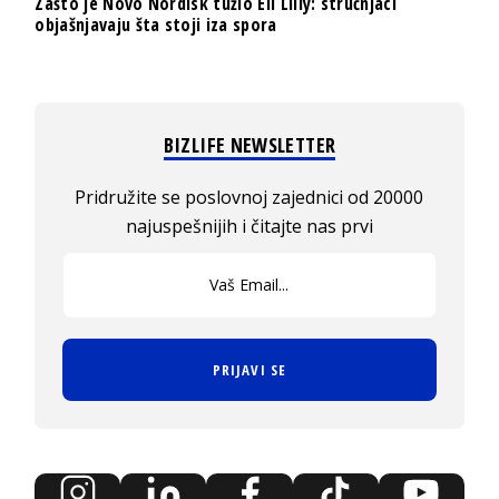
Zašto je Novo Nordisk tužio Eli Lilly: stručnjaci
objašnjavaju šta stoji iza spora
BIZLIFE NEWSLETTER
Pridružite se poslovnoj zajednici od 20000
najuspešnijih i čitajte nas prvi
PRIJAVI SE