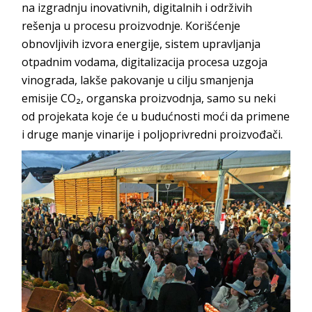
na izgradnju inovativnih, digitalnih i održivih
rešenja u procesu proizvodnje. Korišćenje
obnovljivih izvora energije, sistem upravljanja
otpadnim vodama, digitalizacija procesa uzgoja
vinograda, lakše pakovanje u cilju smanjenja
emisije CO₂, organska proizvodnja, samo su neki
od projekata koje će u budućnosti moći da primene
i druge manje vinarije i poljoprivredni proizvođači.