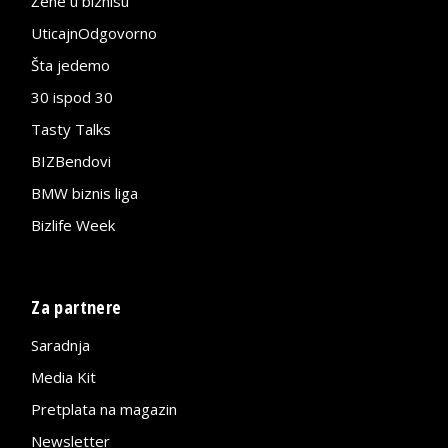
Žene u biznisu
UticajnOdgovorno
Šta jedemo
30 ispod 30
Tasty Talks
BIZBendovi
BMW biznis liga
Bizlife Week
Za partnere
Saradnja
Media Kit
Pretplata na magazin
Newsletter