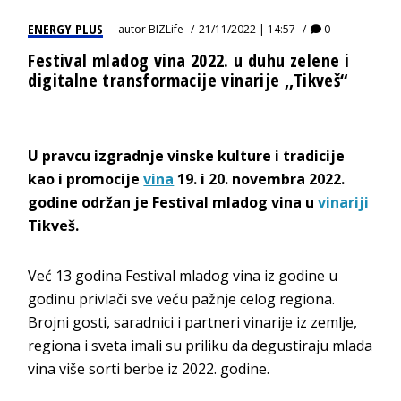
ENERGY PLUS
autor
BIZLife
21/11/2022 | 14:57
0
Festival mladog vina 2022. u duhu zelene i
digitalne transformacije vinarije ,,Tikveš“
U pravcu izgradnje vinske kulture i tradicije
kao i promocije
vina
19. i 20. novembra 2022.
godine održan je Festival mladog vina u
vinariji
Tikveš.
Već 13 godina Festival mladog vina iz godine u
godinu privlači sve veću pažnje celog regiona.
Brojni gosti, saradnici i partneri vinarije iz zemlje,
regiona i sveta imali su priliku da degustiraju mlada
vina više sorti berbe iz 2022. godine.