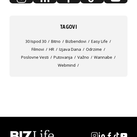
TAGOVI
30 Ispod 30
Bitno
Bizbendovi
Easy Life
Filmovi
HR
Izjava Dana
Odrzime
Poslovne Vesti
Putovanja
Važno
Wannabe
Webmind