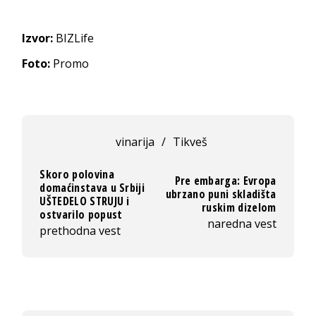
Izvor:
BIZLife
Foto:
Promo
vinarija
/
Tikveš
Skoro polovina
Pre embarga: Evropa
domaćinstava u Srbiji
ubrzano puni skladišta
UŠTEDELO STRUJU i
ruskim dizelom
ostvarilo popust
naredna vest
prethodna vest