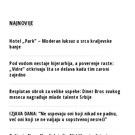
NAJNOVIJE
Hotel „Park” – Moderan luksuz u srcu kraljevske
banje
Pod vodom nestaje hijerarhija, a poverenje raste:
„Vidre“ otkrivaju šta se dešava kada tim zaroni
zajedno
Besplatan obrok za velike uspehe: Diner Bros svakog
meseca nagrađuje mlade talente Srbije
IZJAVA DANA: “Ne uspevaju oni koji nikad ne padnu,
već oni koji se ne valjaju u sopstvenoj nesreći”