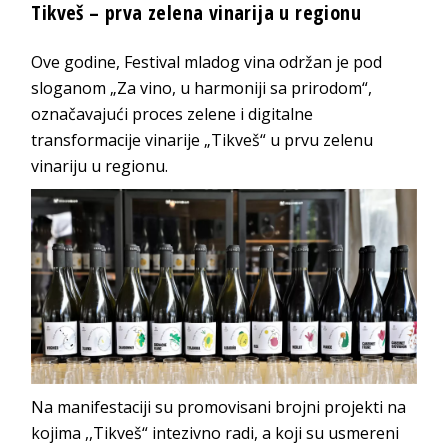
Tikveš – prva zelena vinarija u regionu
Ove godine, Festival mladog vina održan je pod
sloganom „Za vino, u harmoniji sa prirodom“,
označavajući proces zelene i digitalne
transformacije vinarije „Tikveš“ u prvu zelenu
vinariju u regionu.
Na manifestaciji su promovisani brojni projekti na
kojima ,,Tikveš“ intezivno radi, a koji su usmereni