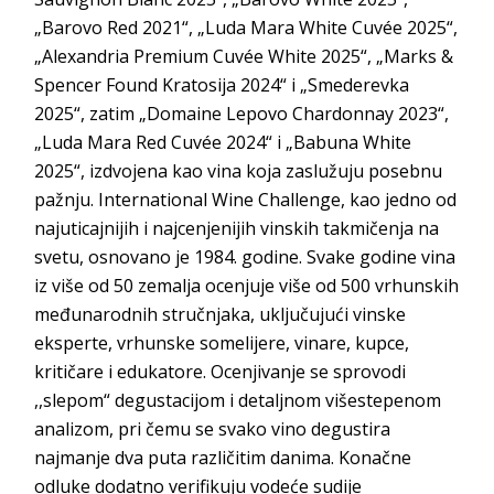
„Barovo Red 2021“, „Luda Mara White Cuvée 2025“,
„Alexandria Premium Cuvée White 2025“, „Marks &
Spencer Found Kratosija 2024“ i „Smederevka
2025“, zatim „Domaine Lepovo Chardonnay 2023“,
„Luda Mara Red Cuvée 2024“ i „Babuna White
2025“, izdvojena kao vina koja zaslužuju posebnu
pažnju. International Wine Challenge, kao jedno od
najuticajnijih i najcenjenijih vinskih takmičenja na
svetu, osnovano je 1984. godine. Svake godine vina
iz više od 50 zemalja ocenjuje više od 500 vrhunskih
međunarodnih stručnjaka, uključujući vinske
eksperte, vrhunske somelijere, vinare, kupce,
kritičare i edukatore. Ocenjivanje se sprovodi
,,slepom“ degustacijom i detaljnom višestepenom
analizom, pri čemu se svako vino degustira
najmanje dva puta različitim danima. Konačne
odluke dodatno verifikuju vodeće sudije