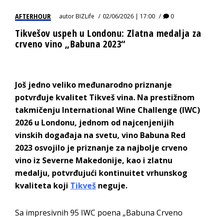
AFTERHOUR
autor
BIZLife
02/06/2026 | 17:00
0
Tikvešov uspeh u Londonu: Zlatna medalja za
crveno vino „Babuna 2023“
Još jedno veliko međunarodno priznanje
potvrđuje kvalitet Tikveš vina. Na prestižnom
takmičenju International Wine Challenge (IWC)
2026 u Londonu, jednom od najcenjenijih
vinskih događaja na svetu, vino Babuna Red
2023 osvojilo je priznanje za najbolje crveno
vino iz Severne Makedonije, kao i zlatnu
medalju, potvrđujući kontinuitet vrhunskog
kvaliteta koji
Tikveš
neguje.
Sa impresivnih 95 IWC poena „Babuna Crveno