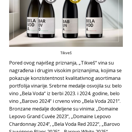
Tikveš
Pored ovog najvišeg priznanja, „Tikveš“ vina su
nagrađena i drugim visokim priznanjima, kojima se
pokazuje konzistentnost kvalitativnog asortimana
portfolija vinarije. Srebrne medalje osvojila su: belo
vino „Bela Voda“ iz berbi 2023. i 2024. godine, belo
vino „Barovo 2024“ i crveno vino „Bela Voda 2021“.
Bronzane medalje dodeljene su vinima: „Domaine
Lepovo Grand Cuvée 2023“, „Domaine Lepovo
Chardonnay 2024“, „Bela Voda Red 2022“, „Barovo
Sauvignon Blanc 2025“, „Barovo White 2025“,