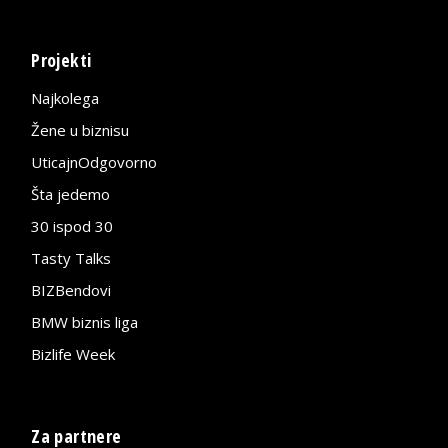
Projekti
Najkolega
Žene u biznisu
UticajnOdgovorno
Šta jedemo
30 ispod 30
Tasty Talks
BIZBendovi
BMW biznis liga
Bizlife Week
Za partnere