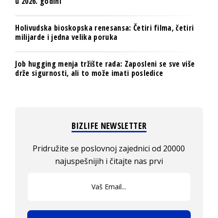
u 2026. godini
Holivudska bioskopska renesansa: Četiri filma, četiri
milijarde i jedna velika poruka
Job hugging menja tržište rada: Zaposleni se sve više
drže sigurnosti, ali to može imati posledice
BIZLIFE NEWSLETTER
Pridružite se poslovnoj zajednici od 20000
najuspešnijih i čitajte nas prvi