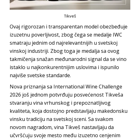
Tikveš
Ovaj rigorozan i transparentan model obezbeđuje
izuzetnu poverljivost, zbog čega se medalje IWC
smatraju jednim od najrelevantnijih u svetskoj
vinskoj industriji. Zbog toga je medalja sa ovog
takmičenja snažan međunarodni signal da se vino
istaklo u najkonkurentnijim uslovima i ispunilo
najviše svetske standarde.
Nova priznanja sa International Wine Challenge
2026 još jednom potvrđuju posvećenost Tikveša
stvaranju vina vrhunskog i prepoznatljivog
kvaliteta, koja dostojno predstavljaju makedonsku
vinsku tradiciju na svetskoj sceni. Sa svakom
novom nagradom, vina Tikveš nastavljaju da
učvršćuju svoje mesto među izuzetno cenjenim