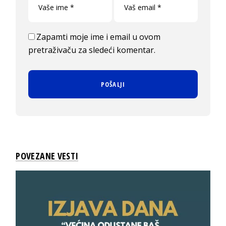
Zapamti moje ime i email u ovom
pretraživaču za sledeći komentar.
POVEZANE VESTI