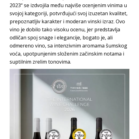
2023“ se izdvojila među najviše ocenjenim vinima u
svojoj kategoriji, potvrđujući svoj izuzetan kvalitet,
prepoznatljiv karakter i moderan vinski izraz. Ovo
vino je dobilo tako visoku ocenu, jer predstavlja
odličan spoj snage i elegancije, bogato je, ali
odmereno vino, sa intenzivnim aromama šumskog
voća, upotpunjenim složenim začinskim notama i
suptilnim zrelim tonovima.