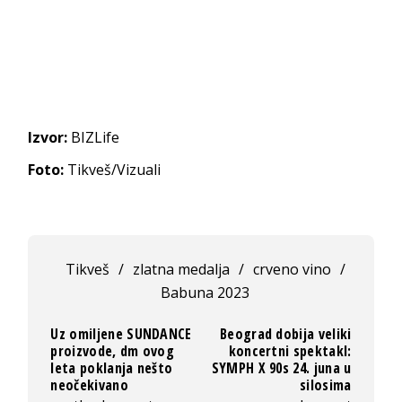
Izvor:
BIZLife
Foto:
Tikveš/Vizuali
Tikveš
/
zlatna medalja
/
crveno vino
/
Babuna 2023
Uz omiljene SUNDANCE
Beograd dobija veliki
proizvode, dm ovog
koncertni spektakl:
leta poklanja nešto
SYMPH X 90s 24. juna u
neočekivano
silosima