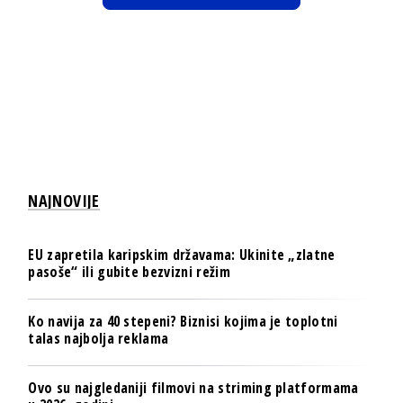
NAJNOVIJE
EU zapretila karipskim državama: Ukinite „zlatne
pasoše“ ili gubite bezvizni režim
Ko navija za 40 stepeni? Biznisi kojima je toplotni
talas najbolja reklama
Ovo su najgledaniji filmovi na striming platformama