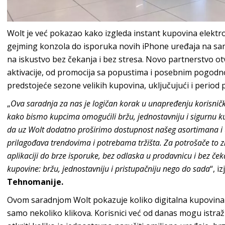
Wolt je već pokazao kako izgleda instant kupovina elektr
gejming konzola do isporuka novih iPhone uređaja na sam 
na iskustvo bez čekanja i bez stresa. Novo partnerstvo otv
aktivacije, od promocija sa popustima i posebnim pogodnos
predstojeće sezone velikih kupovina, uključujući i period 
„
Ova saradnja za nas je logičan korak u unapređenju korisničko
kako bismo kupcima omogućili bržu, jednostavniju i sigurnu 
da uz Wolt dodatno proširimo dostupnost našeg asortimana i u
prilagođava trendovima i potrebama tržišta. Za potrošače to zn
aplikaciji do brze isporuke, bez odlaska u prodavnicu i bez č
kupovine: bržu, jednostavniju i pristupačniju nego do sada
“, i
Tehnomanije.
Ovom saradnjom Wolt pokazuje koliko digitalna kupovina m
samo nekoliko klikova. Korisnici već od danas mogu istraž