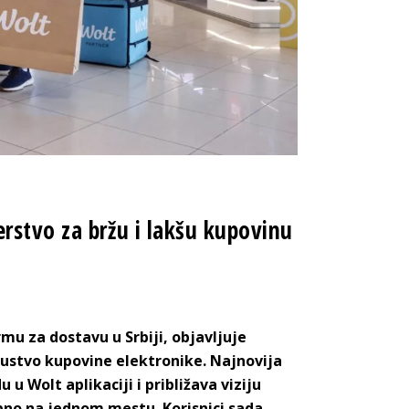
rstvo za bržu i lakšu kupovinu
mu za dostavu u Srbiji, objavljuje
kustvo kupovine elektronike. Najnovija
Wolt aplikaciji i približava viziju
ebno na jednom mestu. Korisnici sada