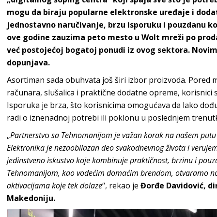
mogu da biraju popularne elektronske uređaje i dodat
jednostavno naručivanje, brzu isporuku i pouzdanu kor
ove godine zauzima peto mesto u Wolt mreži po prodaj
već postojećoj bogatoj ponudi iz ovog sektora. Novi
dopunjava.
Asortiman sada obuhvata još širi izbor proizvoda. Pored m
računara, slušalica i praktične dodatne opreme, korisnici 
Isporuka je brza, što korisnicima omogućava da lako dođu 
radi o iznenadnoj potrebi ili poklonu u poslednjem trenut
„
Partnerstv
o
sa Tehnomanijom je važan korak na našem putu da
Elektronika je nezaobilazan deo svakodnevnog života i veruj
jedinstveno iskustvo koje kombinuje praktičnost, brzinu i pou
Tehnomanijom, kao vodećim domaćim brendom, otvaramo novo
aktivacijama koje tek dolaze
“, rekao je
Đorđe Davidović, di
Makedoniju.