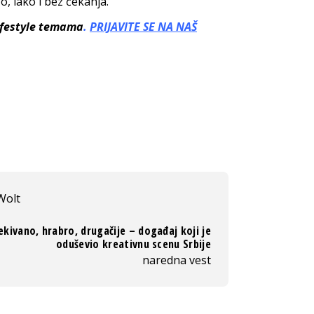
o, lako i bez čekanja.
lifestyle temama
.
PRIJAVITE SE NA NAŠ
Wolt
kivano, hrabro, drugačije – događaj koji je
oduševio kreativnu scenu Srbije
naredna vest