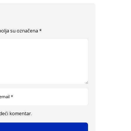
olja su označena
*
edeći komentar.