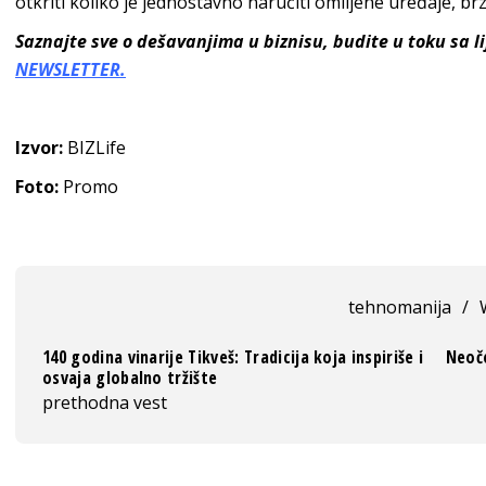
otkriti koliko je jednostavno naručiti omiljene uređaje, brz
Saznajte sve o dešavanjima u biznisu, budite u toku sa 
NEWSLETTER.
Izvor:
BIZLife
Foto:
Promo
tehnomanija
/
140 godina vinarije Tikveš: Tradicija koja inspiriše i
Neoče
osvaja globalno tržište
prethodna vest