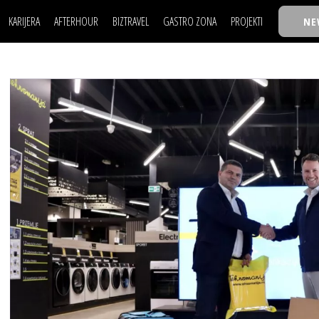
KARIJERA
AFTERHOUR
BIZTRAVEL
GASTRO ZONA
PROJEKTI
NE
POSAO
FILM I SCENA
NAJKOLEGA
LJUDI (HR)
KNJIGE
TASTY TALKS
POSAO
FILM I SCENA
NAJKOLEGA
JE
MOJ UGAO
AUTO SVET
30 ISPOD 30
LJUDI (HR)
KNJIGE
TASTY TALKS
USAVRŠAVANJE
STIL
BACK TO OFFIC
JE
MOJ UGAO
AUTO SVET
30 ISPOD 30
KNOW-HOW
WELLBEING
BIZBENDOVI
USAVRŠAVANJE
STIL
BACK TO OFFIC
BIZKOLEGIJUM
KNOW-HOW
WELLBEING
BIZBENDOVI
BMW BIZNIS LIG
BIZKOLEGIJUM
BIZLIFE WEEK
BMW BIZNIS LIG
IZJAVA GODINE
BIZLIFE WEEK
IZJAVA GODINE