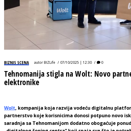
BIZNIS SCENA
autor
BIZLife
07/10/2025 | 12:30
0
Tehnomanija stigla na Wolt: Novo partne
elektronike
Wolt
, kompanija koja razvija vodeću digitalnu platfor
partnerstvo koje korisnicima donosi potpuno novo is
saradnja sa Tehnomanijom dodatno obogaćuje ponudu u 
„digitalnog šoping centra“ koji spaja sve što je potr