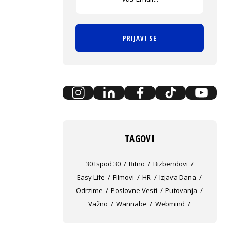
PRIJAVI SE
TAGOVI
30 Ispod 30
Bitno
Bizbendovi
Easy Life
Filmovi
HR
Izjava Dana
Odrzime
Poslovne Vesti
Putovanja
Važno
Wannabe
Webmind