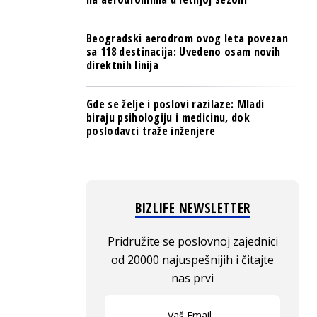
Beogradski aerodrom ovog leta povezan
sa 118 destinacija: Uvedeno osam novih
direktnih linija
Gde se želje i poslovi razilaze: Mladi
biraju psihologiju i medicinu, dok
poslodavci traže inženjere
BIZLIFE NEWSLETTER
Pridružite se poslovnoj zajednici
od 20000 najuspešnijih i čitajte
nas prvi