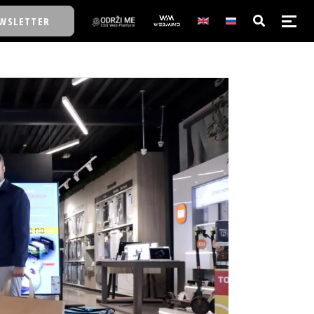
WSLETTER
E/SCHOOL
E/SCHOOL
A
A