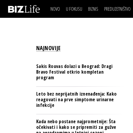
NOVO
U FOKUSU
BIZNIS
PREDUZETNIŠTVO
IZJAVA DANA
BIZNIS SCENA
VIDEO
REAL ESTATE
IZJAVA DANA
BIZNIS SCENA
BREND I KOMUNIKACI
VIDEO
REAL ESTATE
ESG & ENERGY
NAJNOVIJE
BREND I KOMUNIKACI
BANKE
ESG & ENERGY
OSIGURANJE
Sakis Rouvas dolazi u Beograd: Dragi
BANKE
Bravo Festival otkrio kompletan
TECH I AI
program
OSIGURANJE
BIZNIS & SPORT
TECH I AI
Leto bez neprijatnih iznenađenja: Kako
PULS REGIONA
reagovati na prve simptome urinarne
BIZNIS & SPORT
infekcije
NOVO NA RAFU
PULS REGIONA
Kada nebo postane najprometnije: Šta
NOVO NA RAFU
očekivati i kako se pripremiti za gužve
na aerodromima u letnjoj sezoni