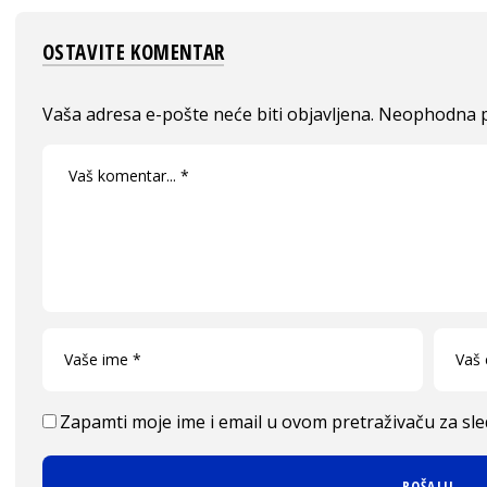
OSTAVITE KOMENTAR
Vaša adresa e-pošte neće biti objavljena.
Neophodna p
Zapamti moje ime i email u ovom pretraživaču za sl