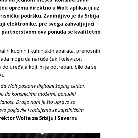
nu opremu direktno u Wolt aplikaciji uz
isničku podršku. Zanimljivo je da Srbija
i elektronike, pre svega zahvaljujući
m partnerstvom ova ponuda se kvalitetno
alih kućnih i kuhinjskih aparata, prenosnih
sada mogu da naruče čak i televizor.
do uređaja koji im je potreban, bilo da se
ku.
 Wolt postane digitalni šoping centar.
emo da korisnicima možemo ponuditi
zdanost. Drago nam je što upravo sa
 poglavlje i radujemo se zajedničkim
rektor Wolta za Srbiju i Severnu