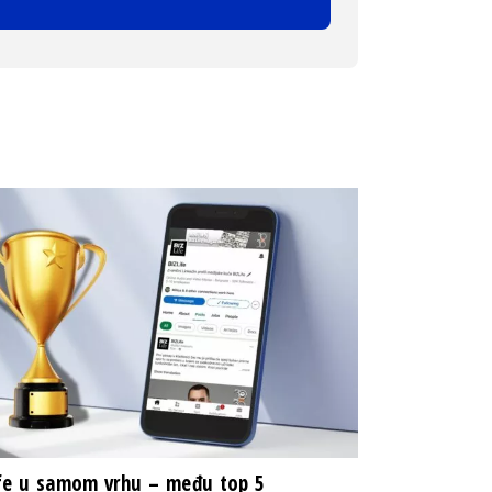
fe u samom vrhu – među top 5