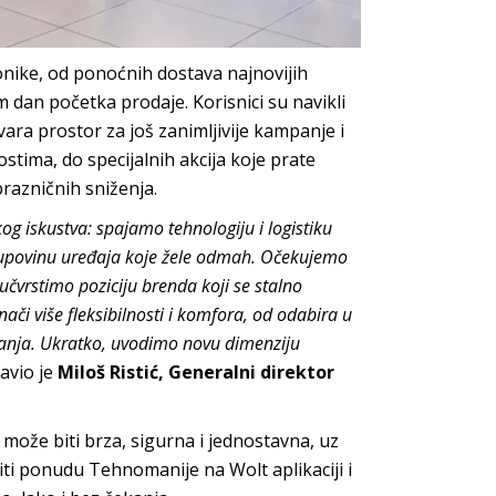
onike, od ponoćnih dostava najnovijih
dan početka prodaje. Korisnici su navikli
ara prostor za još zanimljivije kampanje i
tima, do specijalnih akcija koje prate
prazničnih sniženja.
g iskustva: spajamo tehnologiju i logistiku
kupovinu uređaja koje žele odmah. Očekujemo
čvrstimo poziciju brenda koji se stalno
ači više fleksibilnosti i komfora, od odabira u
ekanja. Ukratko, uvodimo novu dimenziju
zjavio je
Miloš Ristić, Generalni direktor
ože biti brza, sigurna i jednostavna, uz
iti ponudu Tehnomanije na Wolt aplikaciji i