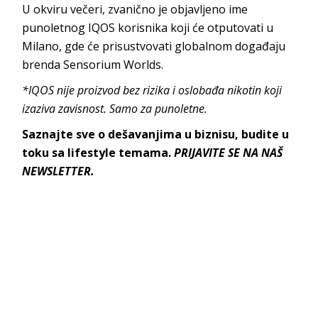
U okviru večeri, zvanično je objavljeno ime
punoletnog IQOS korisnika koji će otputovati u
Milano, gde će prisustvovati globalnom događaju
brenda Sensorium Worlds.
*IQOS nije proizvod bez rizika i oslobađa nikotin koji
izaziva zavisnost. Samo za punoletne.
Saznajte sve o dešavanjima u biznisu, budite u
toku sa lifestyle temama.
PRIJAVITE SE NA NAŠ
NEWSLETTER.