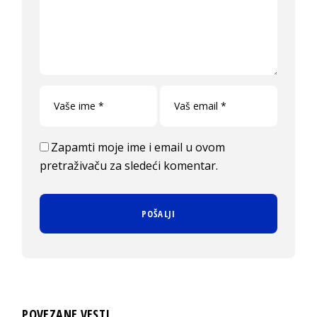
Zapamti moje ime i email u ovom
pretraživaču za sledeći komentar.
POVEZANE VESTI