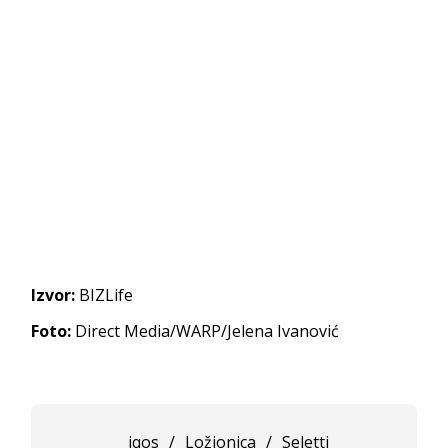
Izvor:
BIZLife
Foto:
Direct Media/WARP/Jelena Ivanović
iqos
/
Ložionica
/
Seletti