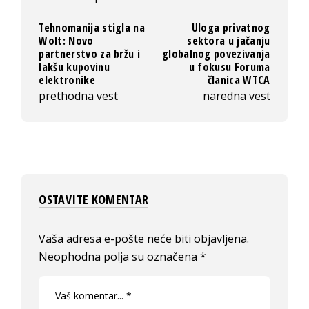
Tehnomanija stigla na
Uloga privatnog
Wolt: Novo
sektora u jačanju
partnerstvo za bržu i
globalnog povezivanja
lakšu kupovinu
u fokusu Foruma
elektronike
članica WTCA
prethodna vest
naredna vest
OSTAVITE KOMENTAR
Vaša adresa e-pošte neće biti objavljena.
Neophodna polja su označena
*