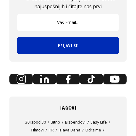
najuspešnijih i čitajte nas prvi
PRIJAVI SE
TAGOVI
30 Ispod 30
Bitno
Bizbendovi
Easy Life
Filmovi
HR
Izjava Dana
Odrzime