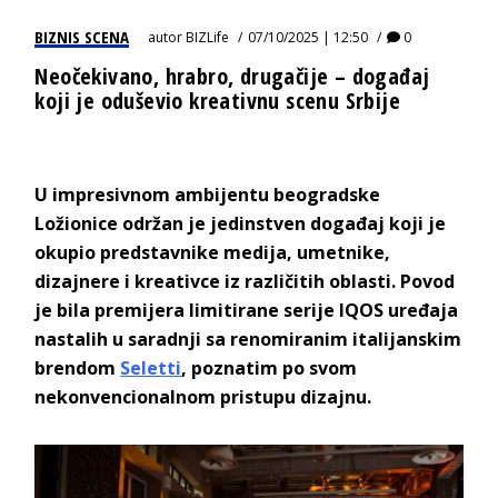
BIZNIS SCENA
autor
BIZLife
07/10/2025 | 12:50
0
Neočekivano, hrabro, drugačije – događaj
koji je oduševio kreativnu scenu Srbije
U impresivnom ambijentu beogradske
Ložionice održan je jedinstven događaj koji je
okupio predstavnike medija, umetnike,
dizajnere i kreativce iz različitih oblasti. Povod
je bila premijera limitirane serije IQOS uređaja
nastalih u saradnji sa renomiranim italijanskim
brendom
Seletti
, poznatim po svom
nekonvencionalnom pristupu dizajnu.