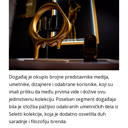
Događaj je okupio brojne predstavnike medija,
umetnike, dizajnere i odabrane korisnike, koji su
imali priliku da među prvima vide i dožive ovu
jedinstvenu kolekciju. Poseban segment događaja
bila je izložba pažljivo odabranih umetničkih dela iz
Seletti kolekcije, koja je dodatno osvetlila duh
saradnje i filozofiju brenda.