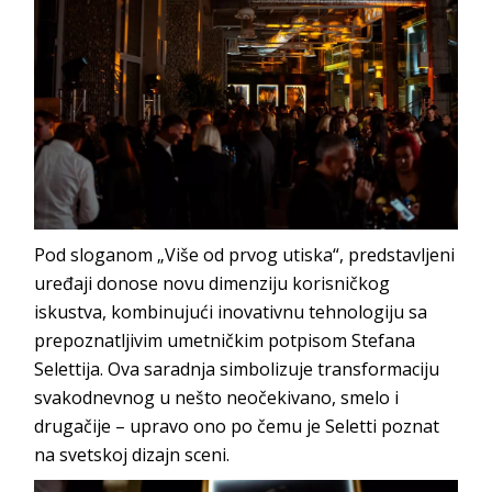
Pod sloganom „Više od prvog utiska“, predstavljeni
uređaji donose novu dimenziju korisničkog
iskustva, kombinujući inovativnu tehnologiju sa
prepoznatljivim umetničkim potpisom Stefana
Selettija. Ova saradnja simbolizuje transformaciju
svakodnevnog u nešto neočekivano, smelo i
drugačije – upravo ono po čemu je Seletti poznat
na svetskoj dizajn sceni.