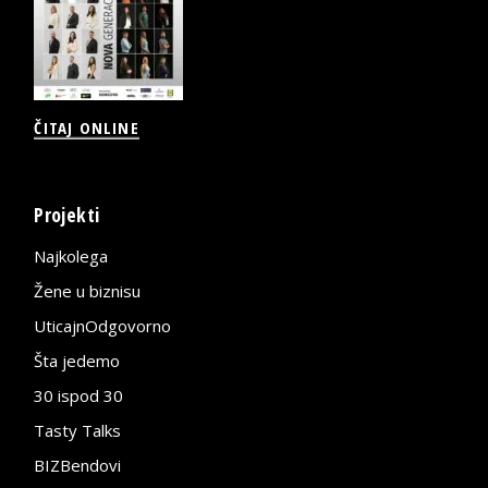
ČITAJ ONLINE
Projekti
Najkolega
Žene u biznisu
UticajnOdgovorno
Šta jedemo
30 ispod 30
Tasty Talks
BIZBendovi