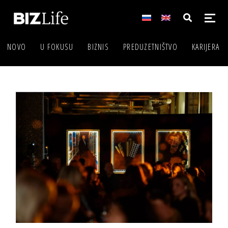
NOVO
U FOKUSU
BIZNIS
PREDUZETNIŠTVO
KARIJERA