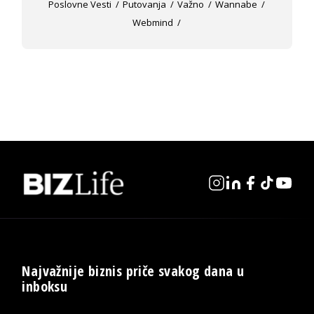
Poslovne Vesti
Putovanja
Važno
Wannabe
Webmind
Najvažnije biznis priče svakog dana u
inboksu