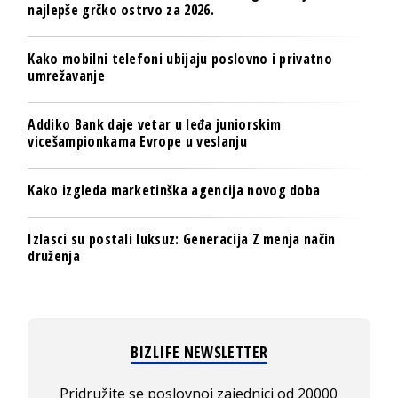
najlepše grčko ostrvo za 2026.
Kako mobilni telefoni ubijaju poslovno i privatno
umrežavanje
Addiko Bank daje vetar u leđa juniorskim
vicešampionkama Evrope u veslanju
Kako izgleda marketinška agencija novog doba
Izlasci su postali luksuz: Generacija Z menja način
druženja
BIZLIFE NEWSLETTER
Pridružite se poslovnoj zajednici od 20000