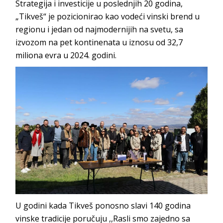
Strategija i investicije u poslednjih 20 godina,
„Tikveš“ je pozicionirao kao vodeći vinski brend u
regionu i jedan od najmodernijih na svetu, sa
izvozom na pet kontinenata u iznosu od 32,7
miliona evra u 2024. godini.
U godini kada Tikveš ponosno slavi 140 godina
vinske tradicije poručuju ,,Rasli smo zajedno sa