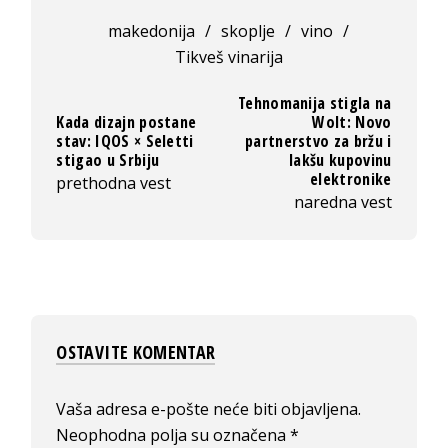
makedonija
/
skoplje
/
vino
/
Tikveš vinarija
Tehnomanija stigla na
Kada dizajn postane
Wolt: Novo
stav: IQOS × Seletti
partnerstvo za bržu i
stigao u Srbiju
lakšu kupovinu
elektronike
prethodna vest
naredna vest
OSTAVITE KOMENTAR
Vaša adresa e-pošte neće biti objavljena.
Neophodna polja su označena
*