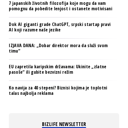
7 japanskih životnih filozofija koje mogu da vam
pomognu da pobedite lenjost i ostanete motivisani
Dok AI giganti grade ChatGPT, srpski startap pravi
AI koji razume naše jezike
IZJAVA DANA: „Dobar direktor mora da služi svom
timu“
EU zapretila karipskim državama: Ukinite „zlatne
pasoše“ ili gubite bezvizni režim
Ko navija za 40 stepeni? Biznisi kojima je toplotni
talas najbolja reklama
BIZLIFE NEWSLETTER