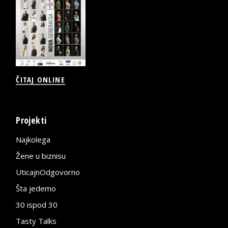
ČITAJ ONLINE
Projekti
Najkolega
Žene u biznisu
UticajnOdgovorno
Šta jedemo
30 ispod 30
Tasty Talks