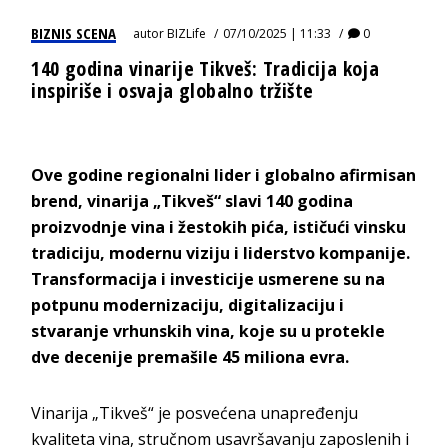
BIZNIS SCENA
autor
BIZLife
07/10/2025 | 11:33
0
140 godina vinarije Tikveš: Tradicija koja
inspiriše i osvaja globalno tržište
Ove godine regionalni lider i globalno afirmisan
brend, vinarija „Tikveš“ slavi 140 godina
proizvodnje vina i žestokih pića, ističući vinsku
tradiciju, modernu viziju i liderstvo kompanije.
Transformacija i investicije usmerene su na
potpunu modernizaciju, digitalizaciju i
stvaranje vrhunskih vina, koje su u protekle
dve decenije premašile 45 miliona evra.
Vinarija „Tikveš“ je posvećena unapređenju
kvaliteta vina, stručnom usavršavanju zaposlenih i