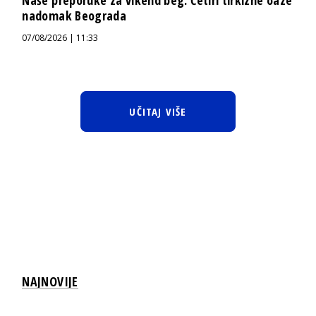
Naše preporuke za vikend beg: Četiri tirkizne oaze
nadomak Beograda
07/08/2026 | 11:33
UČITAJ VIŠE
NAJNOVIJE