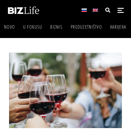
NOVO
U FOKUSU
BIZNIS
PREDUZETNIŠTVO
KARIJERA