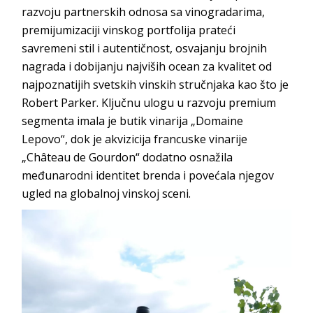
razvoju partnerskih odnosa sa vinogradarima,
premijumizaciji vinskog portfolija prateći
savremeni stil i autentičnost, osvajanju brojnih
nagrada i dobijanju najviših ocean za kvalitet od
najpoznatijih svetskih vinskih stručnjaka kao što je
Robert Parker. Ključnu ulogu u razvoju premium
segmenta imala je butik vinarija „Domaine
Lepovo“, dok je akvizicija francuske vinarije
„Château de Gourdon“ dodatno osnažila
međunarodni identitet brenda i povećala njegov
ugled na globalnoj vinskoj sceni.