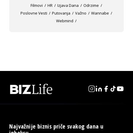
Filmovi
HR
Izjava Dana
Odrzime
Poslovne Vesti
Putovanja
Važno
Wannabe
Webmind
Najvažnije biznis priče svakog dana u
inboksu