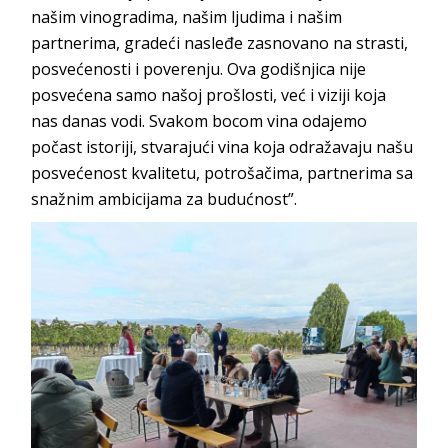
našim vinogradima, našim ljudima i našim
partnerima, gradeći nasleđe zasnovano na strasti,
posvećenosti i poverenju. Ova godišnjica nije
posvećena samo našoj prošlosti, već i viziji koja
nas danas vodi. Svakom bocom vina odajemo
počast istoriji, stvarajući vina koja odražavaju našu
posvećenost kvalitetu, potrošačima, partnerima sa
snažnim ambicijama za budućnost”.