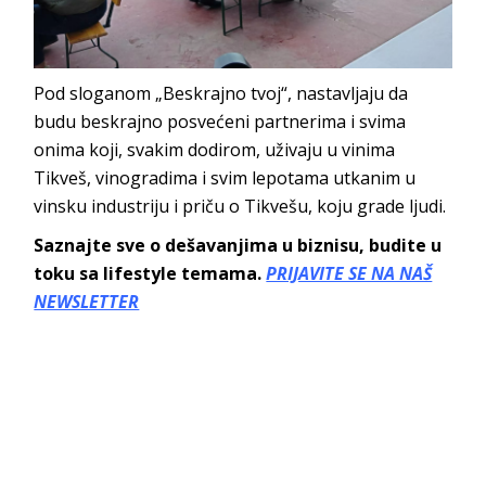
Pod sloganom „Beskrajno tvoj“, nastavljaju da
budu beskrajno posvećeni partnerima i svima
onima koji, svakim dodirom, uživaju u vinima
Tikveš, vinogradima i svim lepotama utkanim u
vinsku industriju i priču o Tikvešu, koju grade ljudi.
Saznajte sve o dešavanjima u biznisu, budite u
toku sa lifestyle temama.
PRIJAVITE SE NA NAŠ
NEWSLETTER