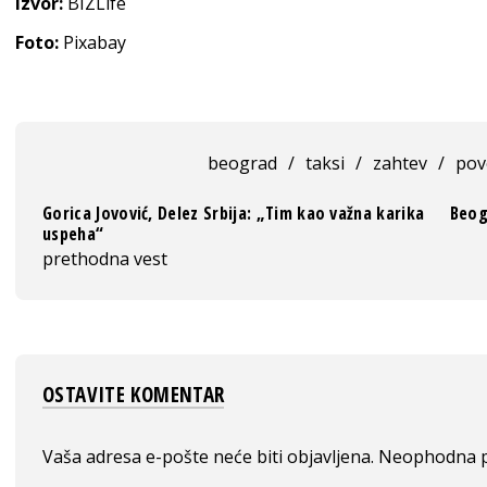
Izvor:
BIZLife
Foto:
Pixabay
beograd
/
taksi
/
zahtev
/
pov
Gorica Jovović, Delez Srbija: „Tim kao važna karika
Beog
uspeha“
prethodna vest
OSTAVITE KOMENTAR
Vaša adresa e-pošte neće biti objavljena.
Neophodna p