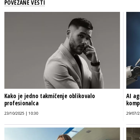
POVEZANE VESTI
Kako je jedno takmičenje oblikovalo
AI ag
profesionalca
kompa
23/10/2025 | 10:30
29/07/2