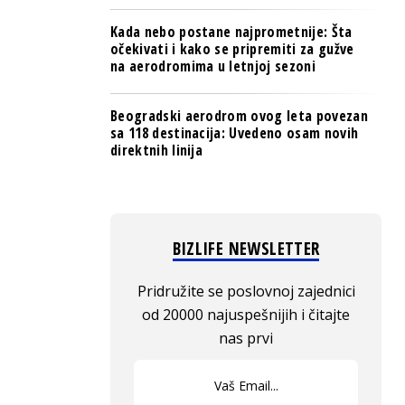
Kada nebo postane najprometnije: Šta
očekivati i kako se pripremiti za gužve
na aerodromima u letnjoj sezoni
Beogradski aerodrom ovog leta povezan
sa 118 destinacija: Uvedeno osam novih
direktnih linija
BIZLIFE NEWSLETTER
Pridružite se poslovnoj zajednici
od 20000 najuspešnijih i čitajte
nas prvi