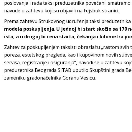
poslovanja i rada taksi preduzetnika povećani, smatramo 
navode u zahtevu koji su objavili na Fejsbuk stranici.
Prema zahtevu Strukovnog udruženja taksi preduzetnik
modela poskupljenja
.
U jednoj bi start skočio sa 170 
ista, a u drugoj bi cena starta, čekanja i kilometra po
Zahtev za poskupljenjem taksisti obrazlažu „rastom svih 
poreza, estetskog pregleda, kao i kupovinom novih subve
servisa, registracije i osiguranja“, navodi se u zahtevu ko
preduzetnika Beograda SITAB uputilo Skupštini grada Be
zameniku gradonačelnika Goranu Vesiću.