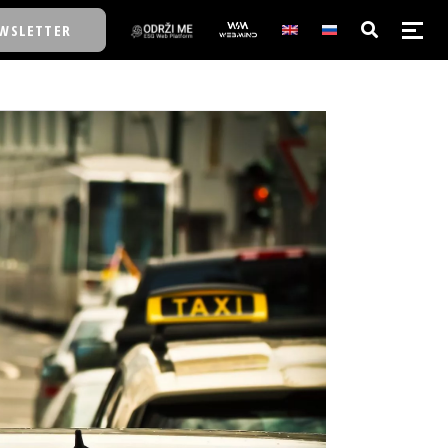
WSLETTER
E/SCHOOL
E/SCHOOL
A
A