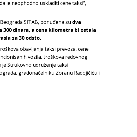
da je neophodno uskladiti cene taksi“,
a Beograda SITAB, ponuđena su
dva
na 300 dinara, a cena kilometra bi ostala
rasla za 30 odsto.
troškova obavljanja taksi prevoza, cene
ncionisanih vozila, troškova redovnog
je je Strukovno udruženje taksi
ograda, gradonačelniku Zoranu Radojičiću i