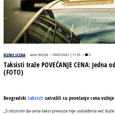
BIZNIS SCENA
autor
BIZLife
09/07/2021 | 11:35
0
Taksisti traže POVEĆANJE CENA: Jedna o
(FOTO)
Beogradski
taksisti
zatražili su povećanje cena vožnje
„S obzirom da cena taksi prevoza nije usklađena već duže 