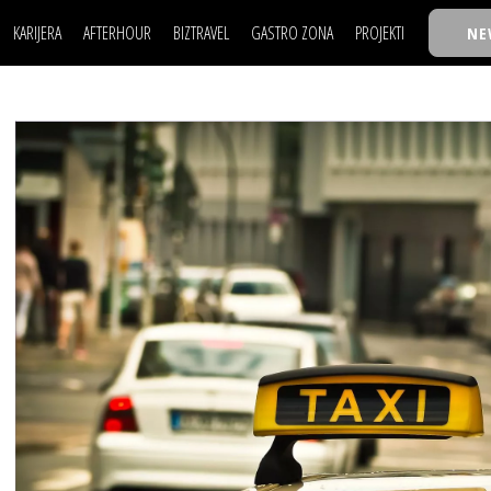
KARIJERA
AFTERHOUR
BIZTRAVEL
GASTRO ZONA
PROJEKTI
NE
POSAO
FILM I SCENA
NAJKOLEGA
LJUDI (HR)
KNJIGE
TASTY TALKS
POSAO
FILM I SCENA
NAJKOLEGA
JE
MOJ UGAO
AUTO SVET
30 ISPOD 30
LJUDI (HR)
KNJIGE
TASTY TALKS
USAVRŠAVANJE
STIL
BACK TO OFFIC
JE
MOJ UGAO
AUTO SVET
30 ISPOD 30
KNOW-HOW
WELLBEING
BIZBENDOVI
USAVRŠAVANJE
STIL
BACK TO OFFIC
BIZKOLEGIJUM
KNOW-HOW
WELLBEING
BIZBENDOVI
BMW BIZNIS LIG
BIZKOLEGIJUM
BIZLIFE WEEK
BMW BIZNIS LIG
IZJAVA GODINE
BIZLIFE WEEK
IZJAVA GODINE