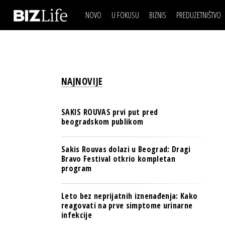
NOVO
U FOKUSU
BIZNIS
PREDUZETNIŠTVO
IZJAVA DANA
BIZNIS SCENA
VIDEO
REAL ESTATE
IZJAVA DANA
BIZNIS SCENA
BREND I KOMUNIKACI
VIDEO
REAL ESTATE
ESG & ENERGY
NAJNOVIJE
BREND I KOMUNIKACI
BANKE
ESG & ENERGY
OSIGURANJE
SAKIS ROUVAS prvi put pred
BANKE
beogradskom publikom
TECH I AI
OSIGURANJE
BIZNIS & SPORT
Sakis Rouvas dolazi u Beograd: Dragi
TECH I AI
Bravo Festival otkrio kompletan
PULS REGIONA
program
BIZNIS & SPORT
NOVO NA RAFU
PULS REGIONA
Leto bez neprijatnih iznenađenja: Kako
reagovati na prve simptome urinarne
NOVO NA RAFU
infekcije