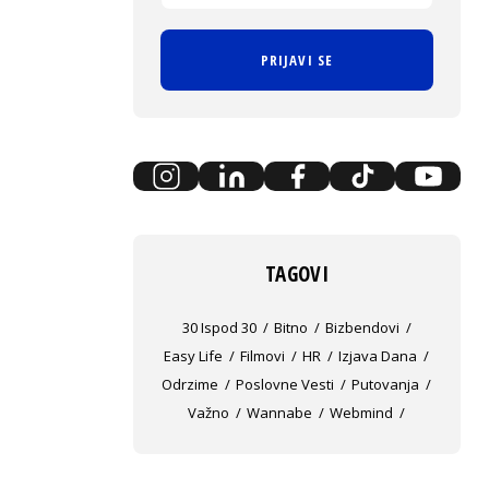
PRIJAVI SE
TAGOVI
30 Ispod 30
Bitno
Bizbendovi
Easy Life
Filmovi
HR
Izjava Dana
Odrzime
Poslovne Vesti
Putovanja
Važno
Wannabe
Webmind