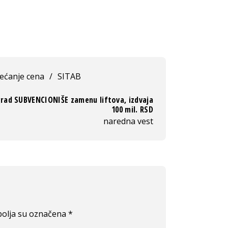
ećanje cena
/
SITAB
rad SUBVENCIONIŠE zamenu liftova, izdvaja
100 mil. RSD
naredna vest
olja su označena
*