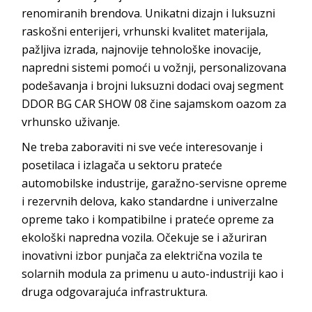
renomiranih brendova. Unikatni dizajn i luksuzni
raskošni enterijeri, vrhunski kvalitet materijala,
pažljiva izrada, najnovije tehnološke inovacije,
napredni sistemi pomoći u vožnji, personalizovana
podešavanja i brojni luksuzni dodaci ovaj segment
DDOR BG CAR SHOW 08 čine sajamskom oazom za
vrhunsko uživanje.
Ne treba zaboraviti ni sve veće interesovanje i
posetilaca i izlagača u sektoru prateće
automobilske industrije, garažno-servisne opreme
i rezervnih delova, kako standardne i univerzalne
opreme tako i kompatibilne i prateće opreme za
ekološki napredna vozila. Očekuje se i ažuriran
inovativni izbor punjača za električna vozila te
solarnih modula za primenu u auto-industriji kao i
druga odgovarajuća infrastruktura.