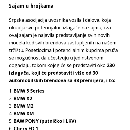
Sajam u brojkama
Srpska asocijacija uvoznika vozila i delova, koja
okuplja sve potencijalne izlagače na sajmu, i za
ovaj sajam je najavila predstavljanje svih novih
modela kod svih brendova zastupljenih na našem
tržištu. Posetiocima i potencijalnim kupcima pruža
se mogućnost da učestvuju u jedinstvenom
događaju, tokom kojeg će se predstaviti oko
230
izlagača, koji će predstaviti više od 30
automobilskih brendova sa 38 premijera, i to:
BMW 5 Series
BMW X2
BMW M2
BMW XM
BAW PONY (putničko i LKV)
Chery EQ 1