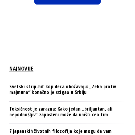
NAJNOVIJE
Svetski strip-hit koji deca obožavaju: „Zeka protiv
majmuna“ konačno je stigao u Srbiju
Toksičnost je zarazna: Kako jedan „briljantan, ali
nepodnošljiv“ zaposleni može da uništi ceo tim
7 japanskih životnih filozofija koje mogu da vam