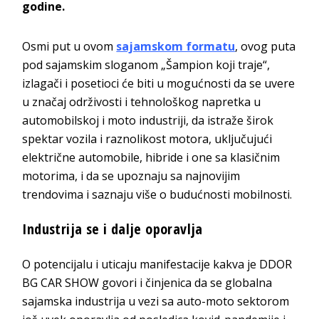
godine.
Osmi put u ovom
sajamskom formatu
, ovog puta
pod sajamskim sloganom „Šampion koji traje“,
izlagači i posetioci će biti u mogućnosti da se uvere
u značaj održivosti i tehnološkog napretka u
automobilskoj i moto industriji, da istraže širok
spektar vozila i raznolikost motora, uključujući
električne automobile, hibride i one sa klasičnim
motorima, i da se upoznaju sa najnovijim
trendovima i saznaju više o budućnosti mobilnosti.
Industrija se i dalje oporavlja
O potencijalu i uticaju manifestacije kakva je DDOR
BG CAR SHOW govori i činjenica da se globalna
sajamska industrija u vezi sa auto-moto sektorom