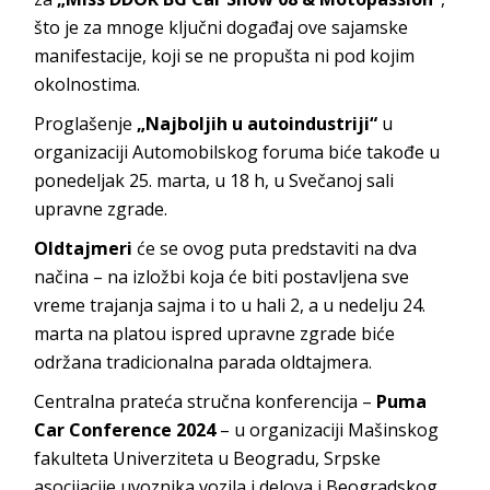
što je za mnoge ključni događaj ove sajamske
manifestacije, koji se ne propušta ni pod kojim
okolnostima.
Proglašenje
„Najboljih u autoindustriji“
u
organizaciji Automobilskog foruma biće takođe u
ponedeljak 25. marta, u 18 h, u Svečanoj sali
upravne zgrade.
Oldtajmeri
će se ovog puta predstaviti na dva
načina – na izložbi koja će biti postavljena sve
vreme trajanja sajma i to u hali 2, a u nedelju 24.
marta na platou ispred upravne zgrade biće
održana tradicionalna parada oldtajmera.
Centralna prateća stručna konferencija –
Puma
Car Conference 2024
– u organizaciji Mašinskog
fakulteta Univerziteta u Beogradu, Srpske
asocijacije uvoznika vozila i delova i Beogradskog