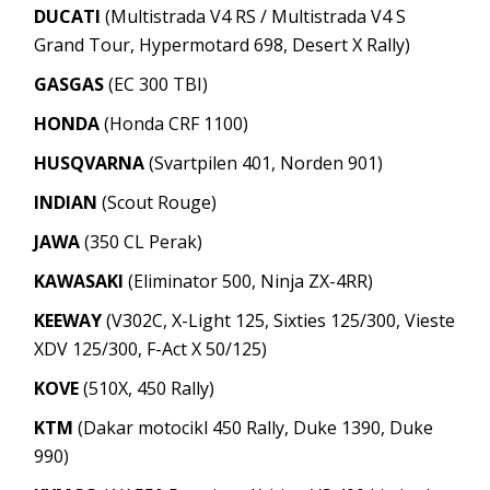
DUCATI
(Multistrada V4 RS / Multistrada V4 S
Grand Tour, Hypermotard 698, Desert X Rally)
GASGAS
(EC 300 TBI)
HONDA
(Honda CRF 1100)
HUSQVARNA
(Svartpilen 401, Norden 901)
INDIAN
(Scout Rouge)
JAWA
(350 CL Perak)
KAWASAKI
(Eliminator 500, Ninja ZX-4RR)
KEEWAY
(V302C, X-Light 125, Sixties 125/300, Vieste
XDV 125/300, F-Act X 50/125)
KOVE
(510X, 450 Rally)
KTM
(Dakar motocikl 450 Rally, Duke 1390, Duke
990)