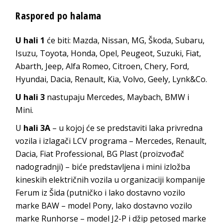
Raspored po halama
U hali 1
će biti: Mazda, Nissan, MG, Škoda, Subaru,
Isuzu, Toyota, Honda, Opel, Peugeot, Suzuki, Fiat,
Abarth, Jeep, Alfa Romeo, Citroen, Chery, Ford,
Hyundai, Dacia, Renault, Kia, Volvo, Geely, Lynk&Co.
U hali 3
nastupaju Mercedes, Maybach, BMW i
Mini.
U
hali 3A
– u kojoj će se predstaviti laka privredna
vozila i izlagači LCV programa – Mercedes, Renault,
Dacia, Fiat Professional, BG Plast (proizvođač
nadogradnji) – biće predstavljena i mini izložba
kineskih električnih vozila u organizaciji kompanije
Ferum iz Šida (putničko i lako dostavno vozilo
marke BAW – model Pony, lako dostavno vozilo
marke Runhorse – model J2-P i džip petosed marke