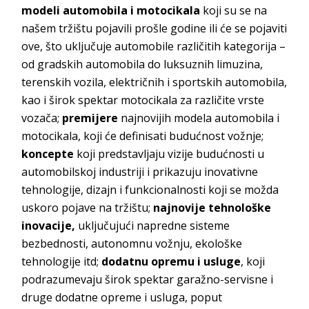
modeli automobila i motocikala
koji su se na
našem tržištu pojavili prošle godine ili će se pojaviti
ove, što uključuje automobile različitih kategorija –
od gradskih automobila do luksuznih limuzina,
terenskih vozila, električnih i sportskih automobila,
kao i širok spektar motocikala za različite vrste
vozača;
premijere
najnovijih modela automobila i
motocikala, koji će definisati budućnost vožnje;
koncepte
koji predstavljaju vizije budućnosti u
automobilskoj industriji i prikazuju inovativne
tehnologije, dizajn i funkcionalnosti koji se možda
uskoro pojave na tržištu;
najnovije tehnološke
inovacije,
uključujući napredne sisteme
bezbednosti, autonomnu vožnju, ekološke
tehnologije itd;
dodatnu opremu i usluge
, koji
podrazumevaju širok spektar garažno-servisne i
druge dodatne opreme i usluga, poput