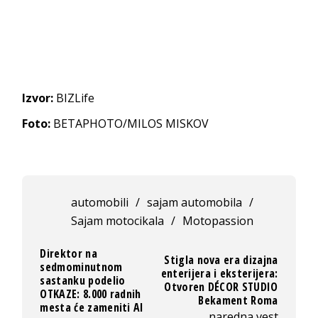
Izvor:
BIZLife
Foto:
BETAPHOTO/MILOS MISKOV
automobili
/
sajam automobila
/
Sajam motocikala
/
Motopassion
Direktor na
Stigla nova era dizajna
sedmominutnom
enterijera i eksterijera:
sastanku podelio
Otvoren DÉCOR STUDIO
OTKAZE: 8.000 radnih
Bekament Roma
mesta će zameniti AI
naredna vest