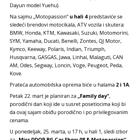
Dayun model Yuehu).
Na sajmu „Motopassion“
u hali 4
predstaviće se
sledeći brendovi motocikala, ATV vozila i skutera:
BMW, Honda, KTM, Kawasaki, Suzuki, Motomorini,
SYM, Yamaha, Ducati, Benelli, Zontes, QJ Motor,
Kymco, Keeway, Polaris, Indian, Triumph,
Husqvarna, GASGAS, Jawa, Linhai, Malaguti, CAN
AM, Odes, Segway, Loncin, Voge, Peugeot, Peda,
Kove.
Prateća automobilska oprema biće u halama
2 i 1A
.
Petak 22. mart je planiran za
„Family day“
,
porodični dan koji ide u susret posetiocima koji bi
da ovaj sajam obiđu porodično i po privilegovanim
cenama.
U ponedeljak, 25. marta, u 17 h, u hali 1, sledi izbor
za
„Miss DDOR BG Car Show 08 & Motopassion“
,