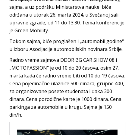
sajma, a uz podršku Ministarstva nauke, biće
održana u utorak 26. marta 2024. u Svečanoj sali
upravne zgrade, od 11 do 13:30. Tema konferencije
je Green Mobility.
Tokom sajma, biće proglašen i „automobil godine“
u izboru Asocijacije automobilskih novinara Srbije.
Radno vreme sajmova DDOR BG CAR SHOW 08 i
„MOTOPASSION“ je od 10 do 20 časova, osim 27.
marta kada će radno vreme biti od 10 do 19 časova.
Cena pojedinačne ulaznice 500 dinara, grupne 400,
za organizovane posete studenata i đaka 300
dinara. Cena porodične karte je 1000 dinara. Cena
parkinga za automobile u krugu Sajma je 150
din/h.