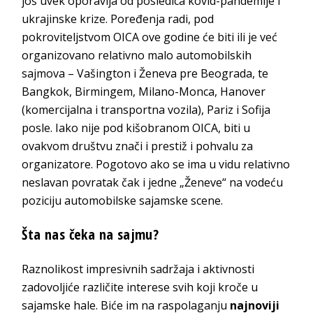
još uvek oporavlja od posledica kovid-pandemije i
ukrajinske krize. Poređenja radi, pod
pokroviteljstvom OICA ove godine će biti ili je već
organizovano relativno malo automobilskih
sajmova – Vašington i Ženeva pre Beograda, te
Bangkok, Birmingem, Milano-Monca, Hanover
(komercijalna i transportna vozila), Pariz i Sofija
posle. Iako nije pod kišobranom OICA, biti u
ovakvom društvu znači i prestiž i pohvalu za
organizatore. Pogotovo ako se ima u vidu relativno
neslavan povratak čak i jedne „Ženeve“ na vodeću
poziciju automobilske sajamske scene.
Šta nas čeka na sajmu?
Raznolikost impresivnih sadržaja i aktivnosti
zadovoljiće različite interese svih koji kroče u
sajamske hale. Biće im na raspolaganju
najnoviji