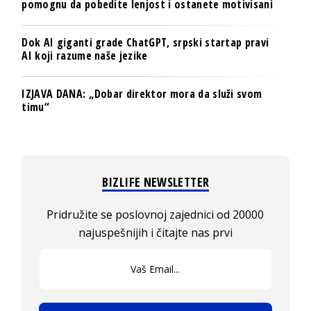
pomognu da pobedite lenjost i ostanete motivisani
Dok AI giganti grade ChatGPT, srpski startap pravi
AI koji razume naše jezike
IZJAVA DANA: „Dobar direktor mora da služi svom
timu“
BIZLIFE NEWSLETTER
Pridružite se poslovnoj zajednici od 20000
najuspešnijih i čitajte nas prvi