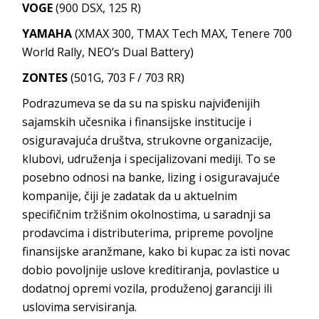
VOGE
(900 DSX, 125 R)
YAMAHA
(XMAX 300, TMAX Tech MAX, Tenere 700
World Rally, NEO’s Dual Battery)
ZONTES
(501G, 703 F / 703 RR)
Podrazumeva se da su na spisku najviđenijih
sajamskih učesnika i finansijske institucije i
osiguravajuća društva, strukovne organizacije,
klubovi, udruženja i specijalizovani mediji. To se
posebno odnosi na banke, lizing i osiguravajuće
kompanije, čiji je zadatak da u aktuelnim
specifičnim tržišnim okolnostima, u saradnji sa
prodavcima i distributerima, pripreme povoljne
finansijske aranžmane, kako bi kupac za isti novac
dobio povoljnije uslove kreditiranja, povlastice u
dodatnoj opremi vozila, produženoj garanciji ili
uslovima servisiranja.