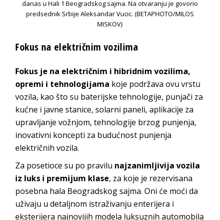
danas u Hali 1 Beogradskog sajma. Na otvaranju je govorio
predsednik Srbije Aleksandar Vucic. (BETAPHOTO/MILOS
MISKOV)
Fokus na električnim vozilima
Fokus je na električnim i hibridnim vozilima,
opremi i tehnologijama
koje podržava ovu vrstu
vozila, kao što su baterijske tehnologije, punjači za
kućne i javne stanice, solarni paneli, aplikacije za
upravljanje vožnjom, tehnologije brzog punjenja,
inovativni koncepti za budućnost punjenja
električnih vozila.
Za posetioce su po pravilu
najzanimljivija vozila
iz luks i premijum klase
, za koje je rezervisana
posebna hala Beogradskog sajma. Oni će moći da
uživaju u detaljnom istraživanju enterijera i
eksterijera najnovijih modela luksuznih automobila