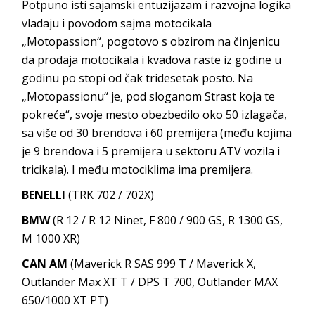
Potpuno isti sajamski entuzijazam i razvojna logika
vladaju i povodom sajma motocikala
„Motopassion“, pogotovo s obzirom na činjenicu
da prodaja motocikala i kvadova raste iz godine u
godinu po stopi od čak tridesetak posto. Na
„Motopassionu“ je, pod sloganom Strast koja te
pokreće“, svoje mesto obezbedilo oko 50 izlagača,
sa više od 30 brendova i 60 premijera (među kojima
je 9 brendova i 5 premijera u sektoru ATV vozila i
tricikala). I među motociklima ima premijera.
BENELLI
(TRK 702 / 702X)
BMW
(R 12 / R 12 Ninet, F 800 / 900 GS, R 1300 GS,
M 1000 XR)
CAN AM
(Maverick R SAS 999 T / Maverick X,
Outlander Max XT T / DPS T 700, Outlander MAX
650/1000 XT PT)