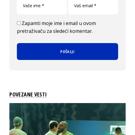
Zapamti moje ime i email u ovom
pretraživaču za sledeći komentar.
POVEZANE VESTI