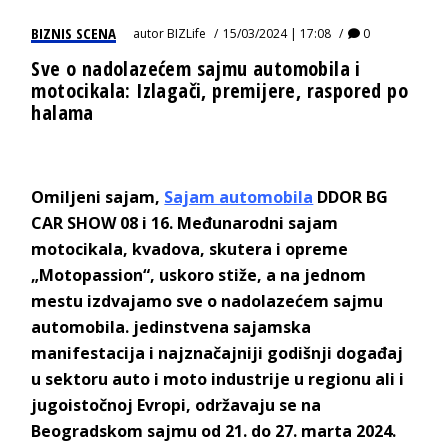
BIZNIS SCENA
autor
BIZLife
15/03/2024 | 17:08
0
Sve o nadolazećem sajmu automobila i
motocikala: Izlagači, premijere, raspored po
halama
Omiljeni sajam,
Sajam automobila
DDOR BG
CAR SHOW 08 i 16. Međunarodni sajam
motocikala, kvadova, skutera i opreme
„Motopassion“, uskoro stiže, a na jednom
mestu izdvajamo sve o nadolazećem sajmu
automobila. jedinstvena sajamska
manifestacija i najznačajniji godišnji događaj
u sektoru auto i moto industrije u regionu ali i
jugoistočnoj Evropi, održavaju se na
Beogradskom sajmu od 21. do 27. marta 2024.