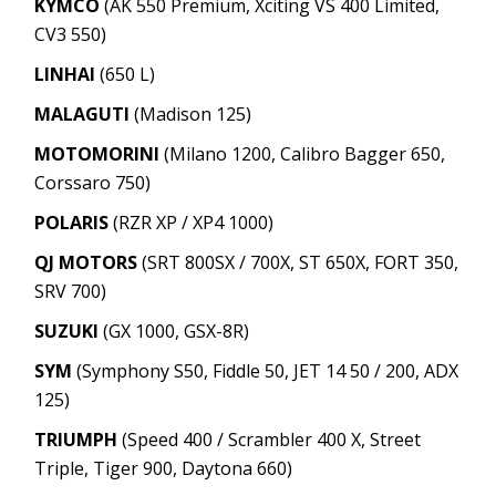
KYMCO
(AK 550 Premium, Xciting VS 400 Limited,
CV3 550)
LINHAI
(650 L)
MALAGUTI
(Madison 125)
MOTOMORINI
(Milano 1200, Calibro Bagger 650,
Corssaro 750)
POLARIS
(RZR XP / XP4 1000)
QJ MOTORS
(SRT 800SX / 700X, ST 650X, FORT 350,
SRV 700)
SUZUKI
(GX 1000, GSX-8R)
SYM
(Symphony S50, Fiddle 50, JET 14 50 / 200, ADX
125)
TRIUMPH
(Speed 400 / Scrambler 400 X, Street
Triple, Tiger 900, Daytona 660)