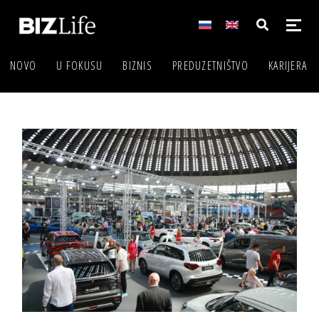
NOVO
U FOKUSU
BIZNIS
PREDUZETNIŠTVO
KARIJERA