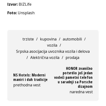
Izvor:
BIZLife
Foto:
Unsplash
trziste
/
kupovina
/
automobili
/
vozila
/
Srpska asocijacija uvoznika vozila i delova
/
Alektrična vozila
/
prodaja
HONOR zvanično
potvrdio još jedan
NS Hotels: Moderni
vodeći pametni telefon
maniri i duh tradicije
u saradnji sa Porsche
prethodna vest
dizajnom
naredna vest