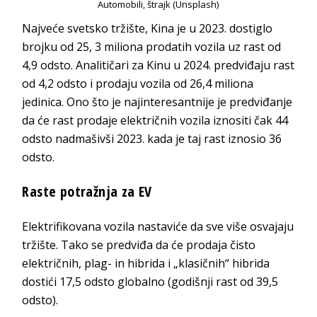
Automobili, štrajk (Unsplash)
Najveće svetsko tržište, Kina je u 2023. dostiglo
brojku od 25, 3 miliona prodatih vozila uz rast od
4,9 odsto. Analitičari za Kinu u 2024. predviđaju rast
od 4,2 odsto i prodaju vozila od 26,4 miliona
jedinica. Ono što je najinteresantnije je predviđanje
da će rast prodaje električnih vozila iznositi čak 44
odsto nadmašivši 2023. kada je taj rast iznosio 36
odsto.
Raste potražnja za EV
Elektrifikovana vozila nastaviće da sve više osvajaju
tržište. Tako se predviđa da će prodaja čisto
električnih, plag- in hibrida i „klasičnih“ hibrida
dostići 17,5 odsto globalno (godišnji rast od 39,5
odsto).