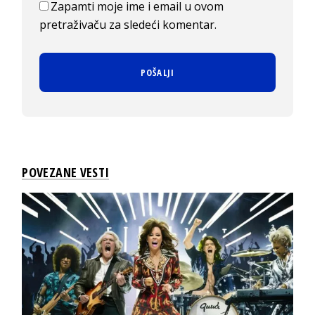
Zapamti moje ime i email u ovom
pretraživaču za sledeći komentar.
POVEZANE VESTI