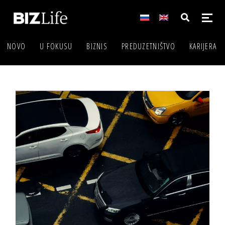
NOVO
U FOKUSU
BIZNIS
PREDUZETNIŠTVO
KARIJERA