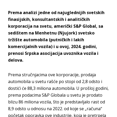
Prema analizi jedne od najuglednijih svetskih
finasijskih, konsultantskih i analitičkih
korporacija na svetu, američki S&P Global, sa
sedištem na Menhetnu (Njujork) svetsko
tržište automobila (putničkih i lakih
komercijalnih vozila) i u ovoj, 2024. godini,
prenosi Srpska asocijacija uvoznika vozila i
delova.
Prema stručnjacima ove korporacije, prodaja
automobila u svetu rašće po stopi od 2,8 odsto i
dostići će 88,3 miliona automobila. U prošloj godini,
prema podacima S&P Globala u svetu je prodato
blizu 86 miliona vozila, što je predstavljalo rast od
8,9 odsto u odnosu na 2022. od koje se „računa“
početak oporavka ove industrije, koja je pretrpela