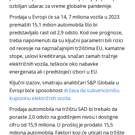
ozbiljan udarac za vreme globalne pandemije.
Prodaja u Evropi će sa 14, 7 miliona vozila u 2023.
premašiti 15,1 milion automobila što bi
predstavljalo rast od 2,9 odsto. Kod ove prognoze,
treba napomenuti da su ključni parametri bili rizici
od recesije na najznačajnijim tržištima EU, kamatne
stope, uslovi kreditiranja, snažan zamah tražnje
električnih vozila, teškoće oko nabavke
energenata ali i predstojeći izbori u EU.
Ključni izazov, smatraju analitičari S&P Globala u
Evropi biće sposobnost
država da subvencionišu
kupovinu električnih vozila.
Prodaja automobila na tržištu SAD bi trebalo da
poraste 2,0 odsto na godišnjem nivou i dostigne
cifru od 15,9 miliona. U prošloj je prodato 15,5
miliona automobila. Faktori koji će uticati na tržište