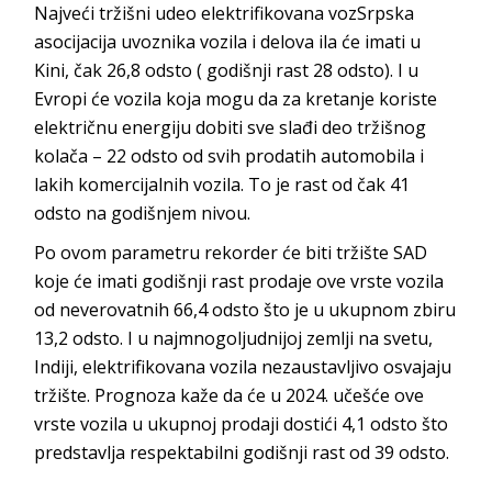
Najveći tržišni udeo elektrifikovana vozSrpska
asocijacija uvoznika vozila i delova ila će imati u
Kini, čak 26,8 odsto ( godišnji rast 28 odsto). I u
Evropi će vozila koja mogu da za kretanje koriste
električnu energiju dobiti sve slađi deo tržišnog
kolača – 22 odsto od svih prodatih automobila i
lakih komercijalnih vozila. To je rast od čak 41
odsto na godišnjem nivou.
Po ovom parametru rekorder će biti tržište SAD
koje će imati godišnji rast prodaje ove vrste vozila
od neverovatnih 66,4 odsto što je u ukupnom zbiru
13,2 odsto. I u najmnogoljudnijoj zemlji na svetu,
Indiji, elektrifikovana vozila nezaustavljivo osvajaju
tržište. Prognoza kaže da će u 2024. učešće ove
vrste vozila u ukupnoj prodaji dostići 4,1 odsto što
predstavlja respektabilni godišnji rast od 39 odsto.