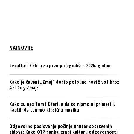
NAJNOVIJE
Rezultati CSG-a za prvo polugodište 2026. godine
Kako je čuveni „Zmaj“ dobio potpuno novi život kroz
AFI City Zmaj?
Kako su nas Tom i Džeri, a da to nismo ni primetili,
naučili da cenimo klasičnu muziku
Odgovorno poslovanje počinje unutar sopstvenih
zidova: Kako OTP banka gradi kulturu odgovornosti