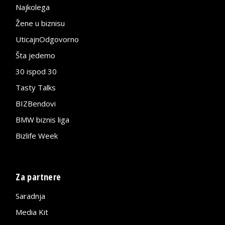
Najkolega
Žene u biznisu
UticajnOdgovorno
Šta jedemo
30 ispod 30
Tasty Talks
BIZBendovi
BMW biznis liga
Bizlife Week
Za partnere
Saradnja
Media Kit