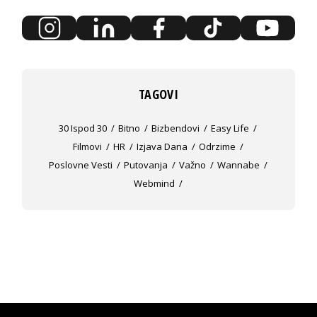
TAGOVI
30 Ispod 30
Bitno
Bizbendovi
Easy Life
Filmovi
HR
Izjava Dana
Odrzime
Poslovne Vesti
Putovanja
Važno
Wannabe
Webmind