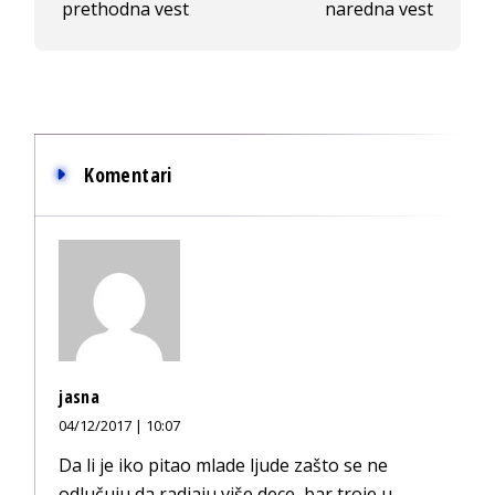
prethodna vest
naredna vest
Komentari
jasna
04/12/2017 | 10:07
Da li je iko pitao mlade ljude zašto se ne
odlučuju da radjaju više dece, bar troje u