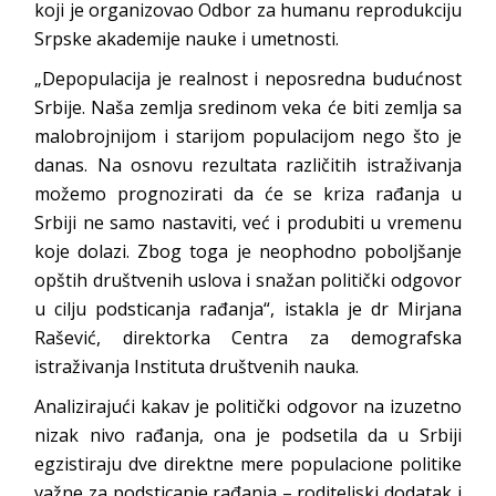
koji je organizovao Odbor za humanu reprodukciju
Srpske akademije nauke i umetnosti.
„Depopulacija je realnost i neposredna budućnost
Srbije. Naša zemlja sredinom veka će biti zemlja sa
malobrojnijom i starijom populacijom nego što je
danas. Na osnovu rezultata različitih istraživanja
možemo prognozirati da će se kriza rađanja u
Srbiji ne samo nastaviti, već i produbiti u vremenu
koje dolazi. Zbog toga je neophodno poboljšanje
opštih društvenih uslova i snažan politički odgovor
u cilju podsticanja rađanja“, istakla je dr Mirjana
Rašević, direktorka Centra za demografska
istraživanja Instituta društvenih nauka.
Analizirajući kakav je politički odgovor na izuzetno
nizak nivo rađanja, ona je podsetila da u Srbiji
egzistiraju dve direktne mere populacione politike
važne za podsticanje rađanja – roditeljski dodatak i