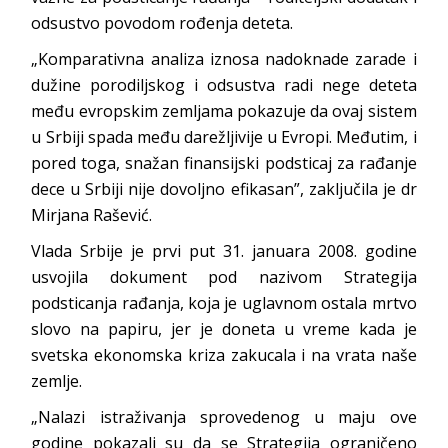
odsustvo povodom rođenja deteta.
„Komparativna analiza iznosa nadoknade zarade i
dužine porodiljskog i odsustva radi nege deteta
među evropskim zemljama pokazuje da ovaj sistem
u Srbiji spada među darežljivije u Evropi. Međutim, i
pored toga, snažan finansijski podsticaj za rađanje
dece u Srbiji nije dovoljno efikasan”, zaključila je dr
Mirjana Rašević.
Vlada Srbije je prvi put 31. januara 2008. godine
usvojila dokument pod nazivom Strategija
podsticanja rađanja, koja je uglavnom ostala mrtvo
slovo na papiru, jer je doneta u vreme kada je
svetska ekonomska kriza zakucala i na vrata naše
zemlje.
„Nalazi istraživanja sprovedenog u maju ove
godine pokazali su da se Strategija ograničeno