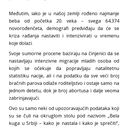
Međutim, iako je u našoj zemlji rođeno najmanje
beba od početka 20. veka – svega 64.374
novorođenčeta, demografi predviđaju da će se
kriza rađanja nastaviti i intenzivirati u vremenu
koje dolazi.
Svoje sumorne procene baziraju na činjenici da se
nastavljaju intenzivne migracije mladih osoba od
kojih se očekuje da popravljaju natalitetnu
statistiku nacije, ali i na podatku da sve veći broj
bračnih parova odlaže roditeljstvo i ostaje samo na
jednom detetu, dok je broj abortusa i dalje veoma
zabrinjavajući.
Ovo su samo neki od upozoravajućih podataka koji
su se čuli na okruglom stolu pod nazivom „Bela
kuga u Srbiji – kako je nastala i kako je sprečiti“,