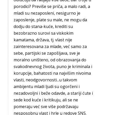
porodici? Previše se priča, a malo radi, a
mladi su nezaposleni, nesigurno je
zaposlenje, plate su male, ne mogu da
dodju do stana-kuće, krediti su
bezobrazno surovi sa viskokim
kamatama, država, tj. vlast nije
zainteresovana za mlade, već samo za
sebe, partijski se zapošljava, sve je
moralno uništeno, od obrazovanja do
svakodnevnog života, puno je kriminala i
korupcije, bahatosti na najvišim nivoima
vlasti, neodgovornosti...u takvom
ambijentu mladi ljudi su ogorčeni i
nezadovoljni i beže odavde, a stariji ćute i
sede kod kuće i kritikuju, ali se ne
pomeraju već sve više podržavaju
nesposobnu vlast i hrle u redove SNS.