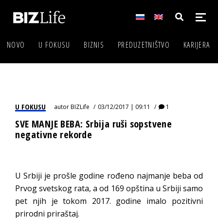
NOVO
U FOKUSU
BIZNIS
PREDUZETNIŠTVO
KARIJERA
U FOKUSU
autor
BIZLife
03/12/2017 | 09:11
1
SVE MANJE BEBA: Srbija ruši sopstvene
negativne rekorde
U Srbiji je prošle godine rođeno najmanje beba od
Prvog svetskog rata, a od 169 opština u Srbiji samo
pet njih je tokom 2017. godine imalo pozitivni
prirodni priraštaj.