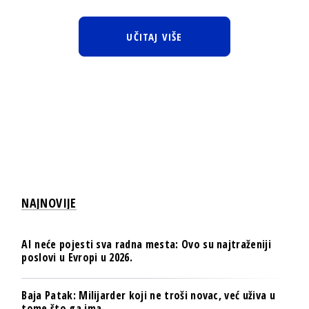
UČITAJ VIŠE
NAJNOVIJE
AI neće pojesti sva radna mesta: Ovo su najtraženiji
poslovi u Evropi u 2026.
Baja Patak: Milijarder koji ne troši novac, već uživa u
tome što ga ima