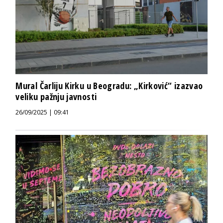
Mural Čarliju Kirku u Beogradu: „Kirković“ izazvao
veliku pažnju javnosti
26/09/2025 | 09:41