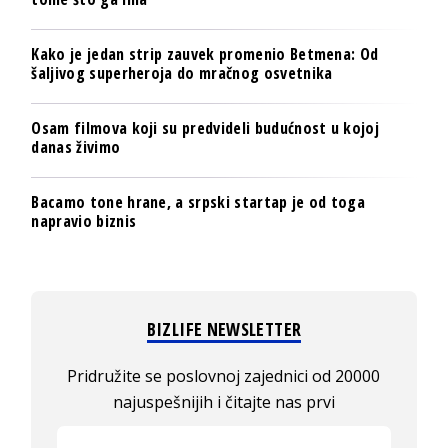
Kako je jedan strip zauvek promenio Betmena: Od
šaljivog superheroja do mračnog osvetnika
Osam filmova koji su predvideli budućnost u kojoj
danas živimo
Bacamo tone hrane, a srpski startap je od toga
napravio biznis
BIZLIFE NEWSLETTER
Pridružite se poslovnoj zajednici od 20000
najuspešnijih i čitajte nas prvi