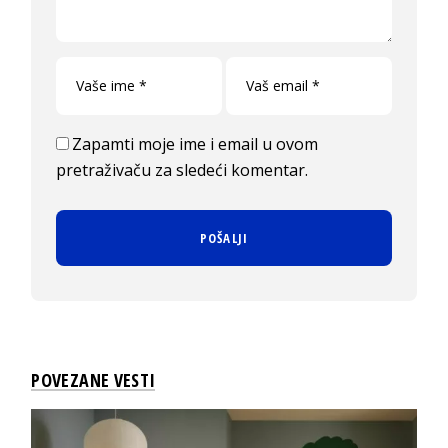
Zapamti moje ime i email u ovom
pretraživaču za sledeći komentar.
POVEZANE VESTI