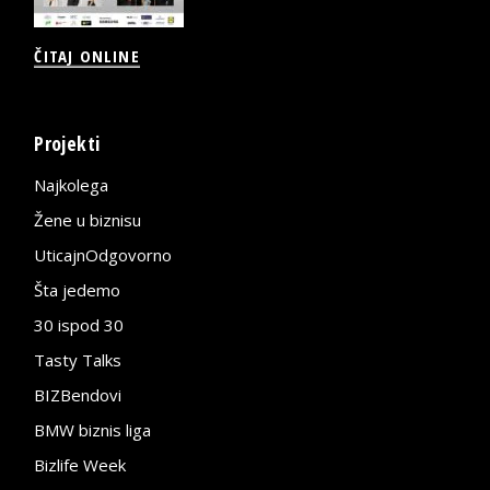
ČITAJ ONLINE
Projekti
Najkolega
Žene u biznisu
UticajnOdgovorno
Šta jedemo
30 ispod 30
Tasty Talks
BIZBendovi
BMW biznis liga
Bizlife Week