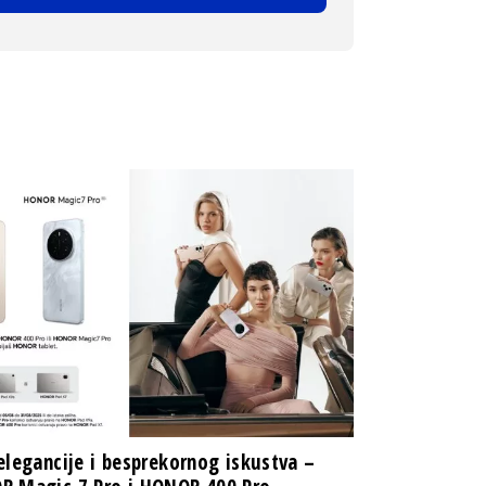
elegancije i besprekornog iskustva –