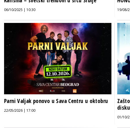
Karisma – svetski trendovi u srcu Srbije
HONO
06/10/2025 | 10:30
19/08/2
Parni Valjak ponovo u Sava Centru u oktobru
Zašto
disku
22/05/2026 | 17:00
01/10/2