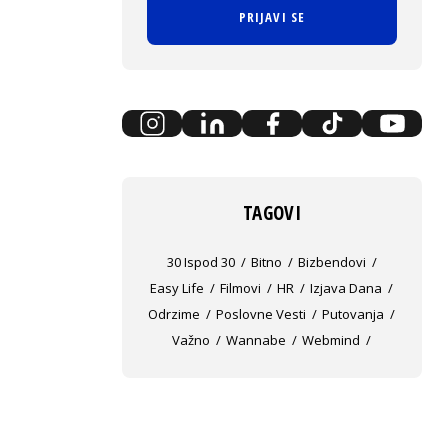
PRIJAVI SE
TAGOVI
30 Ispod 30
Bitno
Bizbendovi
Easy Life
Filmovi
HR
Izjava Dana
Odrzime
Poslovne Vesti
Putovanja
Važno
Wannabe
Webmind