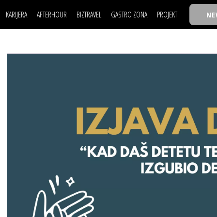
KARIJERA
AFTERHOUR
BIZTRAVEL
GASTRO ZONA
PROJEKTI
NE
POSAO
FILM I SCENA
NAJKOLEGA
LJUDI (HR)
KNJIGE
TASTY TALKS
POSAO
FILM I SCENA
NAJKOLEGA
JE
MOJ UGAO
AUTO SVET
30 ISPOD 30
LJUDI (HR)
KNJIGE
TASTY TALKS
USAVRŠAVANJE
STIL
BACK TO OFFIC
JE
MOJ UGAO
AUTO SVET
30 ISPOD 30
KNOW-HOW
WELLBEING
BIZBENDOVI
USAVRŠAVANJE
STIL
BACK TO OFFIC
BIZKOLEGIJUM
KNOW-HOW
WELLBEING
BIZBENDOVI
BMW BIZNIS LIG
BIZKOLEGIJUM
BIZLIFE WEEK
BMW BIZNIS LIG
IZJAVA GODINE
BIZLIFE WEEK
IZJAVA GODINE