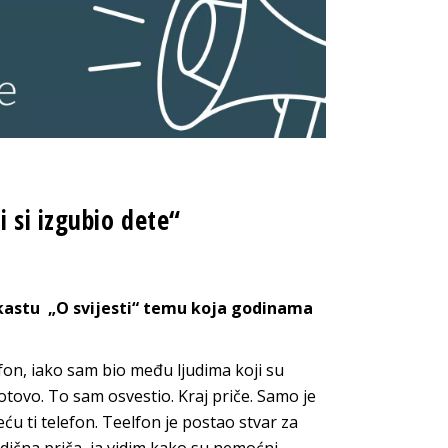
 si izgubio dete“
odkastu „O svijesti“ temu koja godinama
fon, iako sam bio među ljudima koji su
 Gotovo. To sam osvestio. Kraj priče. Samo je
eću ti telefon. Teelfon je postao stvar za