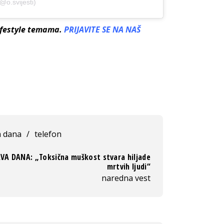
@o.svijesti)
lifestyle temama.
PRIJAVITE SE NA NAŠ
a dana
/
telefon
AVA DANA: „Toksična muškost stvara hiljade
mrtvih ljudi“
naredna vest