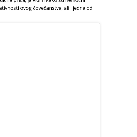
odična priča, ja vidim kako su nemoćni
vativnosti ovog čovečanstva, ali i jedna od