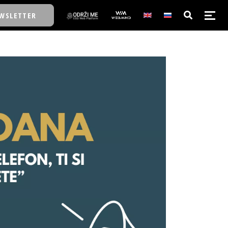
WSLETTER
E/SCHOOL
E/SCHOOL
A
A