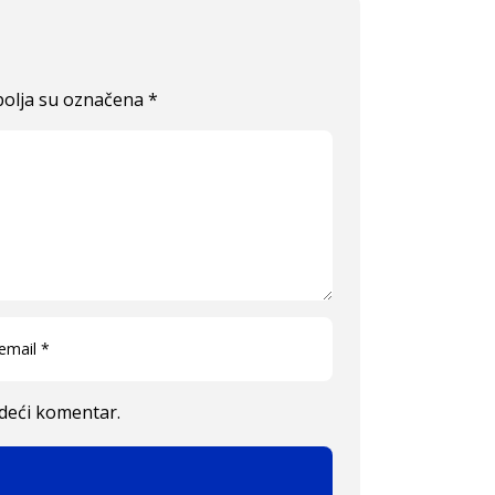
olja su označena
*
edeći komentar.