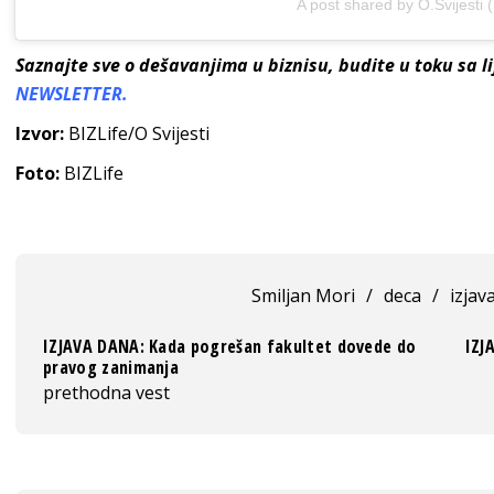
A post shared by O.Svijesti (
Saznajte sve o dešavanjima u biznisu, budite u toku sa 
NEWSLETTER.
Izvor:
BIZLife/O Svijesti
Foto:
BIZLife
Smiljan Mori
/
deca
/
izjav
IZJAVA DANA: Kada pogrešan fakultet dovede do
IZJ
pravog zanimanja
prethodna vest