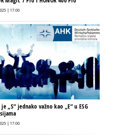
R Magic 7 Pro i HONOR 400 Pro
025 | 17:00
 je „S“ jednako važno kao „E“ u ESG
sijama
025 | 17:00