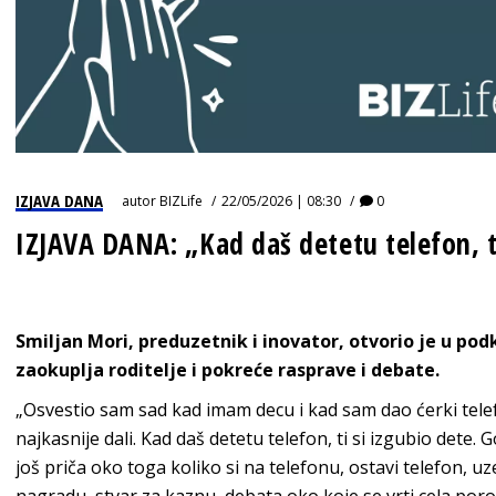
IZJAVA DANA
autor
BIZLife
22/05/2026 | 08:30
0
IZJAVA DANA: „Kad daš detetu telefon, ti
Smiljan Mori, preduzetnik i inovator, otvorio je u p
zaokuplja roditelje i pokreće rasprave i debate.
„Osvestio sam sad kad imam decu i kad sam dao ćerki tele
najkasnije dali. Kad daš detetu telefon, ti si izgubio dete.
još priča oko toga koliko si na telefonu, ostavi telefon, uz