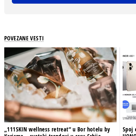
POVEZANE VESTI
„111SKIN wellness retreat“ u Bor hotelu by
Spoj 