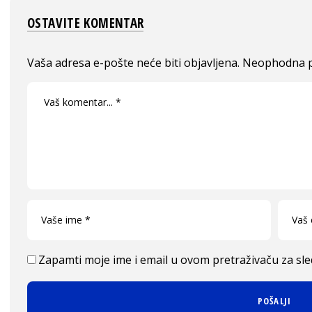
OSTAVITE KOMENTAR
Vaša adresa e-pošte neće biti objavljena.
Neophodna p
Zapamti moje ime i email u ovom pretraživaču za sl