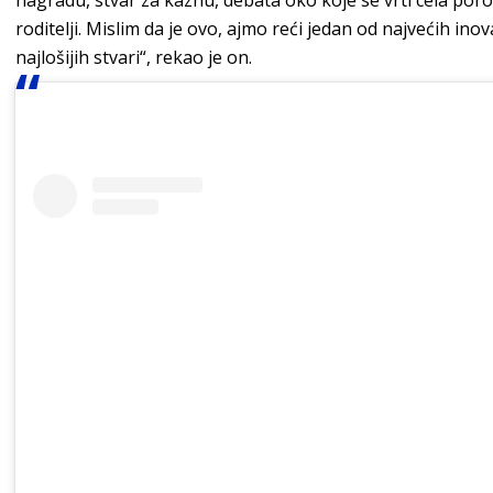
nagradu, stvar za kaznu, debata oko koje se vrti cela por
roditelji. Mislim da je ovo, ajmo reći jedan od najvećih ino
najlošijih stvari“, rekao je on.