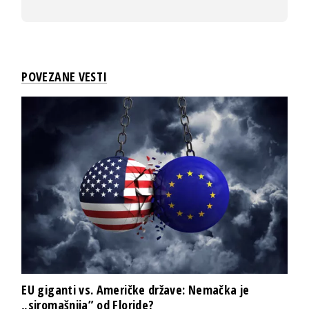
POVEZANE VESTI
EU giganti vs. Američke države: Nemačka je
„siromašnija” od Floride?