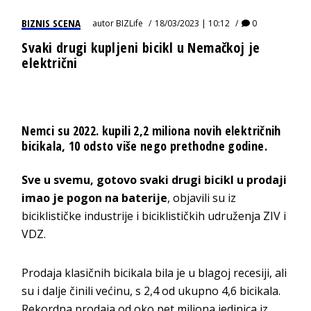
BIZNIS SCENA
autor
BIZLife
18/03/2023 | 10:12
0
Svaki drugi kupljeni bicikl u Nemačkoj je
električni
Nemci su 2022. kupili 2,2 miliona novih električnih
bicikala, 10 odsto više nego prethodne godine.
Sve u svemu, gotovo svaki drugi bicikl u prodaji
imao je pogon na baterije
, objavili su iz
biciklističke industrije i biciklističkih udruženja ZIV i
VDZ.
Prodaja klasičnih bicikala bila je u blagoj recesiji, ali
su i dalje činili većinu, s 2,4 od ukupno 4,6 bicikala.
Rekordna prodaja od oko pet miliona jedinica iz