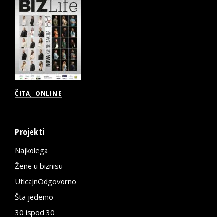
ČITAJ ONLINE
Projekti
Najkolega
Žene u biznisu
UticajnOdgovorno
Šta jedemo
30 ispod 30