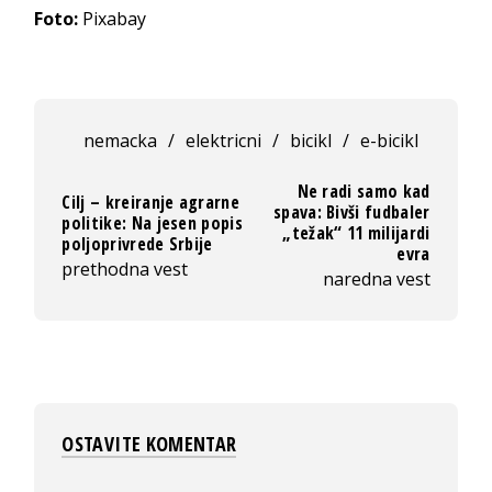
Foto:
Pixabay
nemacka
/
elektricni
/
bicikl
/
e-bicikl
Ne radi samo kad
Cilj – kreiranje agrarne
spava: Bivši fudbaler
politike: Na jesen popis
„težak“ 11 milijardi
poljoprivrede Srbije
evra
prethodna vest
naredna vest
OSTAVITE KOMENTAR