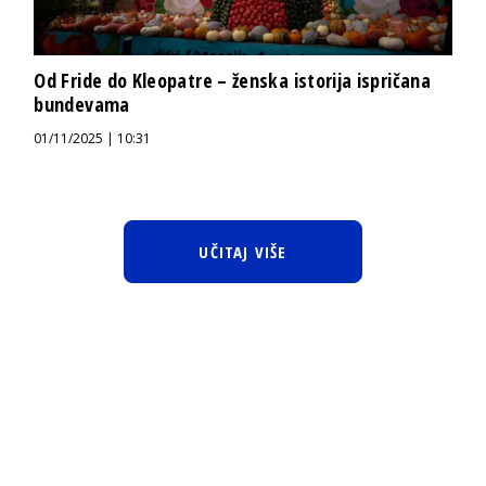
Od Fride do Kleopatre – ženska istorija ispričana
bundevama
01/11/2025 | 10:31
UČITAJ VIŠE