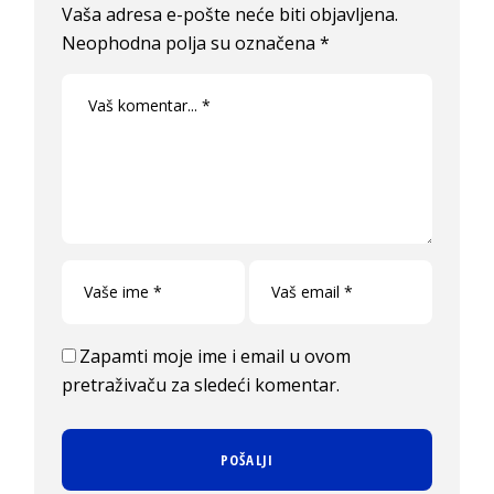
Vaša adresa e-pošte neće biti objavljena.
Neophodna polja su označena
*
Zapamti moje ime i email u ovom
pretraživaču za sledeći komentar.