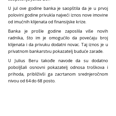
U jul ove godine banka je saopštila da je u prvoj
polovini godine privukla najveći iznos nove imovine
od imućnih klijenata od finansijske krize.
Banka je prošle godine zaposlila više novih
radnika, što im je omogućilo da povećaju broj
klijenata i da privuku dodatni novac. Taj iznos je u
privatnom bankarstvu pokazatelj buduće zarade.
U Julius Beru takođe navode da su dodatno
poboljšali osnovni pokazatelj odnosa troškova i
prihoda, približivši ga zacrtanom srednjeročnom
nivou od 64 do 68 posto.