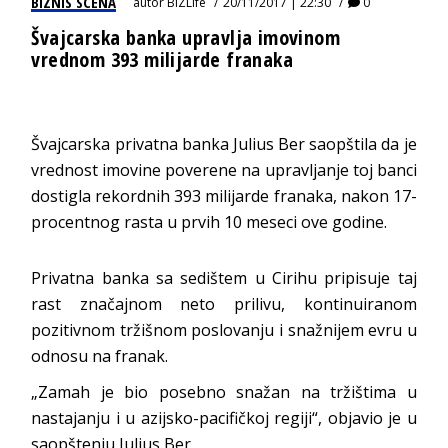
BIZNIS SCENA
autor
BIZLife
20/11/2017 | 22:30
0
Švajcarska banka upravlja imovinom
vrednom 393 milijarde franaka
Švajcarska privatna banka Julius Ber saopštila da je
vrednost imovine poverene na upravljanje toj banci
dostigla rekordnih 393 milijarde franaka, nakon 17-
procentnog rasta u prvih 10 meseci ove godine.
Privatna banka sa sedištem u Cirihu pripisuje taj
rast značajnom neto prilivu, kontinuiranom
pozitivnom tržišnom poslovanju i snažnijem evru u
odnosu na franak.
„Zamah je bio posebno snažan na tržištima u
nastajanju i u azijsko-pacifičkoj regiji“, objavio je u
saopštenju Julius Ber.