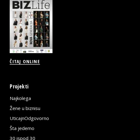
ČITAJ ONLINE
Projekti
Najkolega
Žene u biznisu
UticajnOdgovorno
Šta jedemo
30 ispod 30