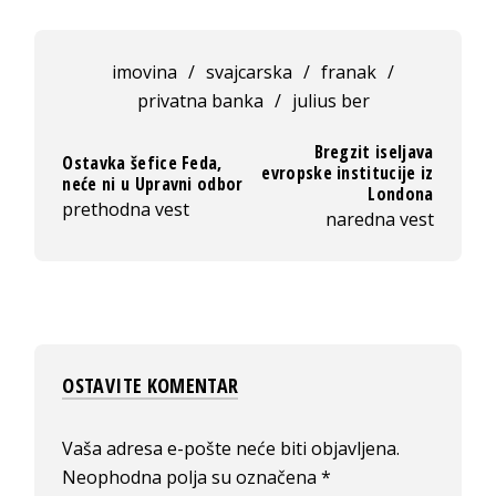
imovina
/
svajcarska
/
franak
/
privatna banka
/
julius ber
Bregzit iseljava
Ostavka šefice Feda,
evropske institucije iz
neće ni u Upravni odbor
Londona
prethodna vest
naredna vest
OSTAVITE KOMENTAR
Vaša adresa e-pošte neće biti objavljena.
Neophodna polja su označena
*