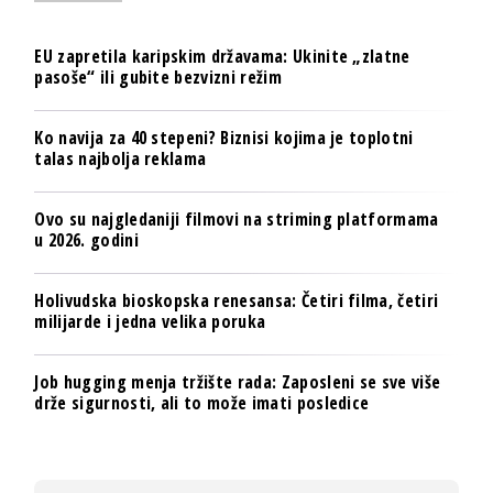
EU zapretila karipskim državama: Ukinite „zlatne
pasoše“ ili gubite bezvizni režim
Ko navija za 40 stepeni? Biznisi kojima je toplotni
talas najbolja reklama
Ovo su najgledaniji filmovi na striming platformama
u 2026. godini
Holivudska bioskopska renesansa: Četiri filma, četiri
milijarde i jedna velika poruka
Job hugging menja tržište rada: Zaposleni se sve više
drže sigurnosti, ali to može imati posledice