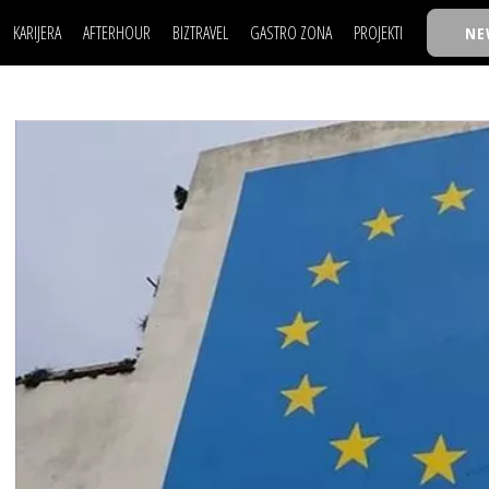
KARIJERA
AFTERHOUR
BIZTRAVEL
GASTRO ZONA
PROJEKTI
NE
POSAO
FILM I SCENA
NAJKOLEGA
LJUDI (HR)
KNJIGE
TASTY TALKS
POSAO
FILM I SCENA
NAJKOLEGA
JE
MOJ UGAO
AUTO SVET
30 ISPOD 30
LJUDI (HR)
KNJIGE
TASTY TALKS
USAVRŠAVANJE
STIL
BACK TO OFFIC
JE
MOJ UGAO
AUTO SVET
30 ISPOD 30
KNOW-HOW
WELLBEING
BIZBENDOVI
USAVRŠAVANJE
STIL
BACK TO OFFIC
BIZKOLEGIJUM
KNOW-HOW
WELLBEING
BIZBENDOVI
BMW BIZNIS LIG
BIZKOLEGIJUM
BIZLIFE WEEK
BMW BIZNIS LIG
IZJAVA GODINE
BIZLIFE WEEK
IZJAVA GODINE