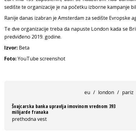
sedište te organizacije je na početku izborne kampanje bi
Ranije danas izabran je Amsterdam za sedište Evropske ag
Te dve organizacije treba da napuste London kada se Brit
predviđeno 2019. godine.
Izvor:
Beta
Foto:
YouTube screenshot
eu
/
london
/
pariz
Švajcarska banka upravlja imovinom vrednom 393
milijarde franaka
prethodna vest