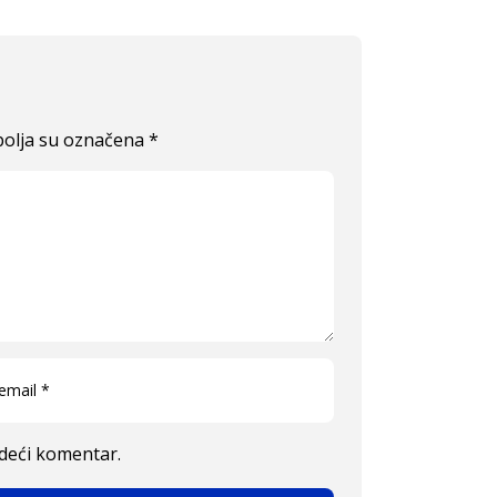
olja su označena
*
edeći komentar.