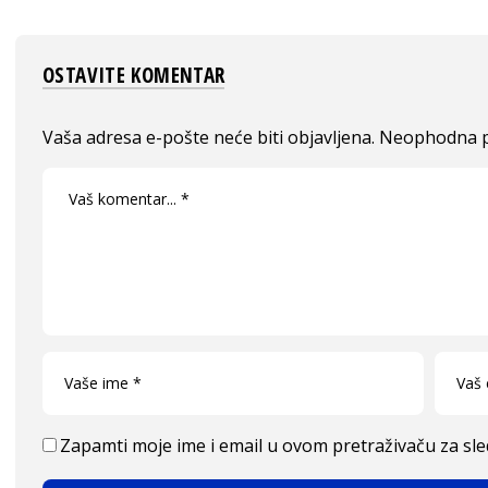
OSTAVITE KOMENTAR
Vaša adresa e-pošte neće biti objavljena.
Neophodna p
Zapamti moje ime i email u ovom pretraživaču za sl