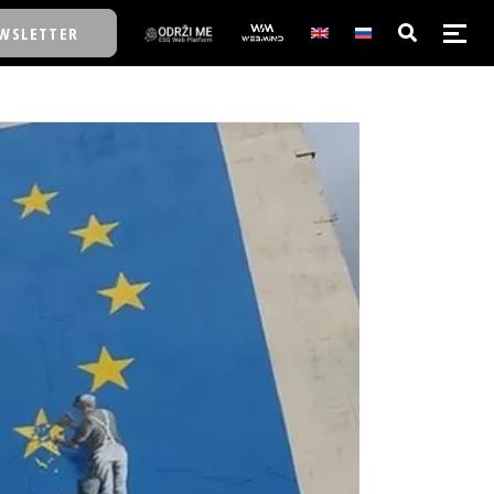
WSLETTER
E/SCHOOL
E/SCHOOL
A
A