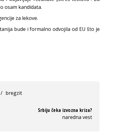
lo osam kandidata.
encije za lekove.
anija bude i formalno odvojila od EU što je
/
bregzit
Srbiju čeka izvozna kriza?
naredna vest