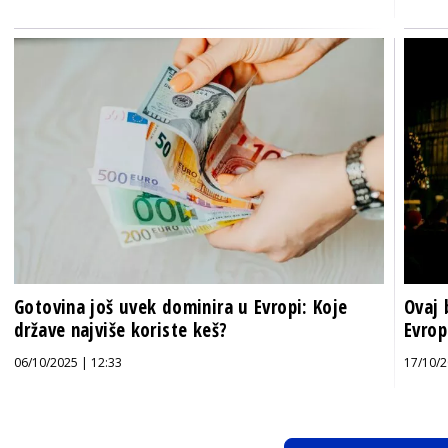
Gotovina još uvek dominira u Evropi: Koje
Ovaj 
države najviše koriste keš?
Evrop
06/10/2025 | 12:33
17/10/2