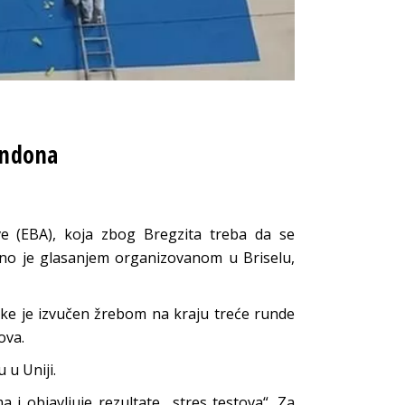
Londona
ve (EBA), koja zbog Bregzita treba da se
no je glasanjem organizovanom u Briselu,
ke je izvučen žrebom na kraju treće runde
ova.
 u Uniji.
 objavljuje rezultate „stres testova“. Za