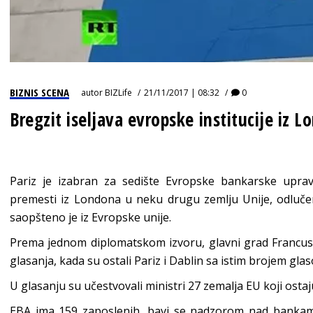
BIZNIS SCENA
autor
BIZLife
21/11/2017 | 08:32
0
Bregzit iseljava evropske institucije iz 
Pariz je izabran za sedište Evropske bankarske upra
premesti iz Londona u neku drugu zemlju Unije, odluče
saopšteno je iz Evropske unije.
Prema jednom diplomatskom izvoru, glavni grad Francus
glasanja, kada su ostali Pariz i Dablin sa istim brojem glas
U glasanju su učestvovali ministri 27 zemalja EU koji ostaju
EBA ima 159 zaposlenih, bavi se nadzorom nad bankama i