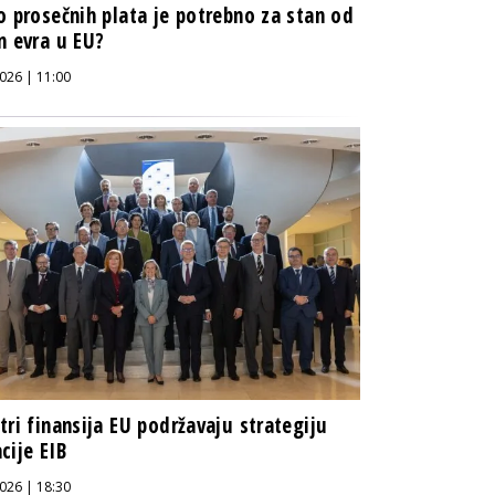
o prosečnih plata je potrebno za stan od
n evra u EU?
026 | 11:00
tri finansija EU podržavaju strategiju
cije EIB
026 | 18:30