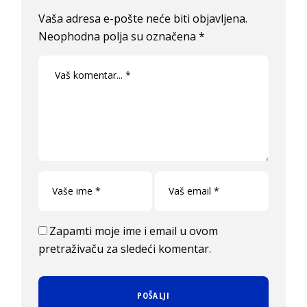
Vaša adresa e-pošte neće biti objavljena.
Neophodna polja su označena
*
Zapamti moje ime i email u ovom
pretraživaču za sledeći komentar.