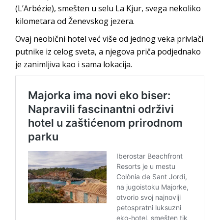
(L’Arbézie), smešten u selu La Kjur, svega nekoliko
kilometara od Ženevskog jezera.
Ovaj neobični hotel već više od jednog veka privlači
putnike iz celog sveta, a njegova priča podjednako
je zanimljiva kao i sama lokacija.