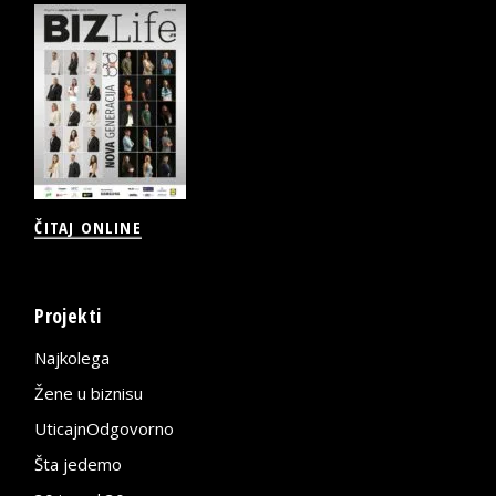
ČITAJ ONLINE
Projekti
Najkolega
Žene u biznisu
UticajnOdgovorno
Šta jedemo