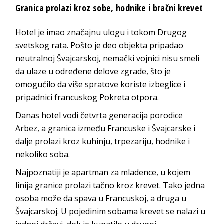
Granica prolazi kroz sobe, hodnike i bračni krevet
Hotel
je imao značajnu ulogu i tokom Drugog
svetskog rata. Pošto je deo objekta pripadao
neutralnoj Švajcarskoj, nemački vojnici nisu smeli
da ulaze u određene delove zgrade, što je
omogućilo da više spratove koriste izbeglice i
pripadnici francuskog Pokreta otpora.
Danas hotel vodi četvrta generacija porodice
Arbez, a granica između Francuske i Švajcarske i
dalje prolazi kroz kuhinju, trpezariju, hodnike i
nekoliko soba.
Najpoznatiji je apartman za mladence, u kojem
linija granice prolazi tačno kroz krevet. Tako jedna
osoba može da spava u Francuskoj, a druga u
Švajcarskoj. U pojedinim sobama krevet se nalazi u