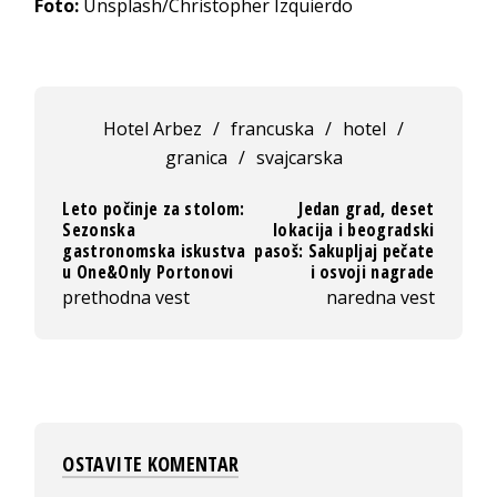
Foto:
Unsplash/Christopher Izquierdo
Hotel Arbez
/
francuska
/
hotel
/
granica
/
svajcarska
Leto počinje za stolom:
Jedan grad, deset
Sezonska
lokacija i beogradski
gastronomska iskustva
pasoš: Sakupljaj pečate
u One&Only Portonovi
i osvoji nagrade
prethodna vest
naredna vest
OSTAVITE KOMENTAR