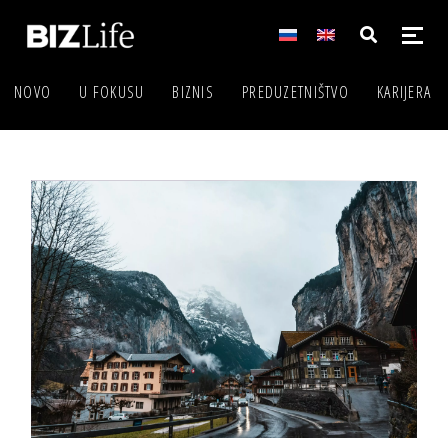
NOVO
U FOKUSU
BIZNIS
PREDUZETNIŠTVO
KARIJERA