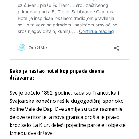
Kako je nastao hotel koji pripada dvema
državama?
Sve je počelo 1862. godine, kada su Francuska i
Švajcarska konačno rešile dugogodišnji spor oko
doline Vale de Dap. Dve zemlje su tada razmenile
delove teritorije, a nova granica prošla je pravo
kroz selo La Kjur, deleći pojedine parcele i objekte
između dve države.