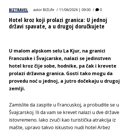
BIZTRAVEL
autor
BIZLife
11/06/2026 | 09:00
0
Hotel kroz koji prolazi granica: U jednoj
državi spavate, a u drugoj doručkujete
U malom alpskom selu La Kjur, na granici
Francuske i
Švajcarske
, nalazi se jedinstven
hotel kroz čije sobe, hodnike, pa čak i krevete
prolazi državna granica. Gosti tako mogu da
provedu noć u jednoj, a jutro dočekaju u drugoj
zemlji.
Zamislite da zaspite u Francuskoj, a probudite se u
Švajcarskoj. Ili da vam se krevet nalazi u dve države
istovremeno. Iako zvuči kao turistička atrakcija iz
mašte, upravo takvo iskustvo nudi hotel Arbez