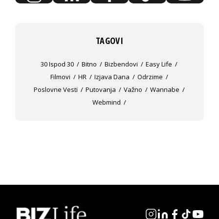
TAGOVI
30 Ispod 30
Bitno
Bizbendovi
Easy Life
Filmovi
HR
Izjava Dana
Odrzime
Poslovne Vesti
Putovanja
Važno
Wannabe
Webmind