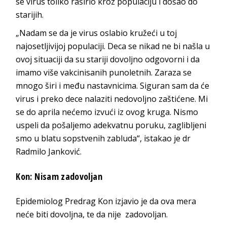
se virus toliko raširio kroz populaciju i došao do
starijih.
„Nadam se da je virus oslabio kružeći u toj
najosetljivijoj populaciji. Deca se nikad ne bi našla u
ovoj situaciji da su stariji dovoljno odgovorni i da
imamo više vakcinisanih punoletnih. Zaraza se
mnogo širi i među nastavnicima. Siguran sam da će
virus i preko dece nalaziti nedovoljno zaštićene. Mi
se do aprila nećemo izvući iz ovog kruga. Nismo
uspeli da pošaljemo adekvatnu poruku, zaglibljeni
smo u blatu sopstvenih zabluda“, istakao je dr
Radmilo Janković.
Kon: Nisam zadovoljan
Epidemiolog Predrag Kon izjavio je da ova mera
neće biti dovoljna, te da nije zadovoljan.