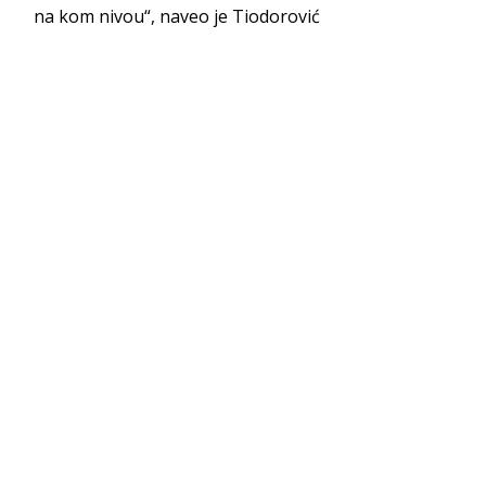
na kom nivou“, naveo je Tiodorović