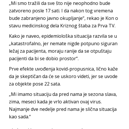
„Mi smo tražili da sve što nije neophodno bude
zatvoreno posle 17 sati. I da nakon tog vremena
bude zabranjeno javno okupljanje“, rekao je Kon o
stavu medicinskog dela Kriznog štaba za Prva TV.
Kako je naveo, epidemiološka situacija razvila se u
„katastrofalno, jer nemate nigde potpuno siguran
ležaj za pacijenta, moraju ranije da se otpuštaju
pacijenti da bi se dobio prostor“.
Prve efekte uvođenja kovid-propusnica, lično kaže
da je skeptičan da će se uskoro videti, jer se uvode
za objekte pose 22 sata.
„Mi imamo situaciju da pred nama je sezona slava,
zima, meseci kada je vrlo aktivan ovaj virus.
Najmanje dve nedelje pred nama je slična situacija
kao sada.“