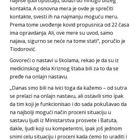
najviše ljudi opuštaju, dolazi do mnogo bližeg
kontakta. A osnovna mera je ovde je sprečiti
kontakte, svesti ih na najmanju moguću meru.
Prema tome uvođenje kovid propusnica od 22 časa
ima opravdanja. Ali, ove mere su uvod, samo
najava, sigurno se neće na tome stati“, poručio je
Tiodorović.
Govoreći o nastavi u školama, rekao je da su iz
medicinskog dela Kriznog štaba bili za to da se
pređe na onlajn nastavu.
„Danas smo bili na ivici toga da kažemo – od sutra
se prelazi na onlajn nastavu, ali ostavili smo ipak
da tim koji je funkcionisao i do sada pokušavao da
na najbolji mogući način proceni situaciju u
sastavu ljudi iz Ministarstva prosvete i Batuta,
dakle, ljudi koji su kompetentni, ipak još jednom
snimi celu situaciju i proceni kada ćemo to uraditi i