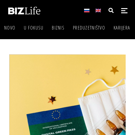
NOVO
U FOKUSU
BIZNIS
PREDUZETNIŠTVO
KARIJERA