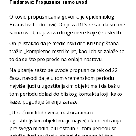
Tiodorović: Propusnice samo uvod
O kovid propusnicama govorio je epidemiolog
Branislav Tiodorović. On je za RTS rekao da su one
samo uvod, najava za druge mere koje će uslediti.
On je istakao da je medicinski deo Kriznog štaba
tražio „kompletne restrikcije“, kao i da se zalaže za
to da se što pre pređe na onlajn nastavu.
Na pitanje zašto se uvode propusnice tek od 22
časa, navodi da je u tom vremenskom periodu
najviše ljudi u ugostiteljskim objektima i da baš u
tom periodu dolazi do bliskog kontakta koji, kako
kaže, pogoduje širenju zaraze.
„U noćnim klubovima, restoranima u
ugostiteljskim objektima je najveća koncentracija
pre svega mladih, ali i ostalih. U tom periodu se