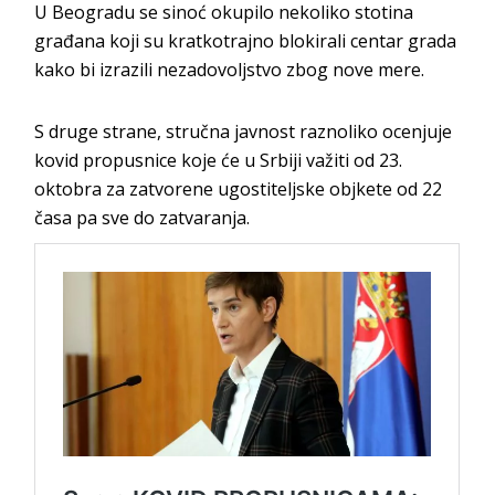
U Beogradu se sinoć okupilo nekoliko stotina
građana koji su kratkotrajno blokirali centar grada
kako bi izrazili nezadovoljstvo zbog nove mere.
S druge strane, stručna javnost raznoliko ocenjuje
kovid propusnice koje će u Srbiji važiti od 23.
oktobra za zatvorene ugostiteljske objkete od 22
časa pa sve do zatvaranja.