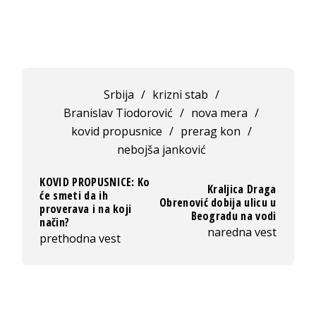
Srbija
/
krizni stab
/
Branislav Tiodorović
/
nova mera
/
kovid propusnice
/
prerag kon
/
nebojša janković
KOVID PROPUSNICE: Ko
Kraljica Draga
će smeti da ih
Obrenović dobija ulicu u
proverava i na koji
Beogradu na vodi
način?
naredna vest
prethodna vest