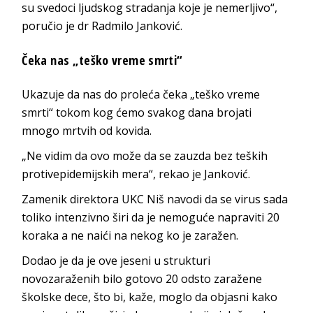
su svedoci ljudskog stradanja koje je nemerljivo“,
poručio je dr Radmilo Janković.
Čeka nas „teško vreme smrti“
Ukazuje da nas do proleća čeka „teško vreme
smrti“ tokom kog ćemo svakog dana brojati
mnogo mrtvih od kovida.
„Ne vidim da ovo može da se zauzda bez teških
protivepidemijskih mera“, rekao je Janković.
Zamenik direktora UKC Niš navodi da se virus sada
toliko intenzivno širi da je nemoguće napraviti 20
koraka a ne naići na nekog ko je zaražen.
Dodao je da je ove jeseni u strukturi
novozaraženih bilo gotovo 20 odsto zaražene
školske dece, što bi, kaže, moglo da objasni kako