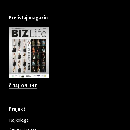
Prelistaj magazin
ČITAJ ONLINE
Projekti
Najkolega
Žene u biznisu