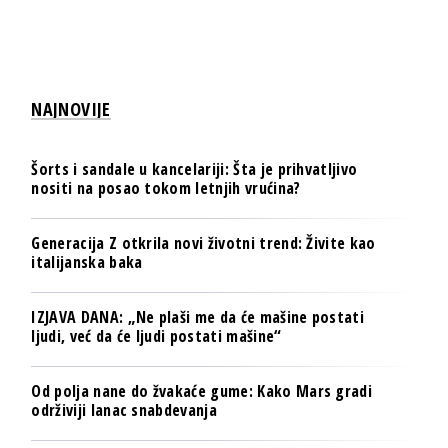
NAJNOVIJE
Šorts i sandale u kancelariji: Šta je prihvatljivo
nositi na posao tokom letnjih vrućina?
Generacija Z otkrila novi životni trend: Živite kao
italijanska baka
IZJAVA DANA: „Ne plaši me da će mašine postati
ljudi, već da će ljudi postati mašine“
Od polja nane do žvakaće gume: Kako Mars gradi
održiviji lanac snabdevanja