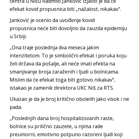
centra u Nišu Radmilo Janković izjavio je da će
efekat kovid propusnica biti „nažalost, nikakav“.
Janković je ocenio da uvođenje kovid
propusnica neće biti dovoljno da zauzda epidemiju
u Srbiji.
„Ona traje poslednja dva meseca jakim
intenzitetom. To je simbolični efekat i poruka koju
želi država da pošalje, ali neće imati efekta na
smanjivanje broja zaraženih i ljudi u bolnicama.
Mislim da će efekat toga biti gotovo nikakav“,
istakao je zamenik direktora UKC Niš za RTS.
Ukazao je da je broj kritično obolelih jako visok i ne
pada.
„Poslednjih dana broj hospitalizovanih raste,
bolnice su prilično zauzete, u njima rade
preumorni, emotivno potpuno razoreni ljudi koji