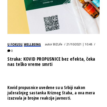
U FOKUSU
WELLBEING
autor
BIZLife
21/10/2021 | 10:48
,
0
Struka: KOVID PROPUSNICE bez efekta, čeka
nas teško vreme smrti
Kovid propusnice uvedene su u Srbiji nakon
jučerašnjeg sastanka Kriznog štaba, a ova mera
izazvala je brojne reakcije javnosti.